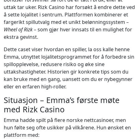
uttak tar uker. Rizk Casino har forsøkt å endre dette ved
å sette lojalitet i sentrum. Plattformen kombinerer et
fargerikt spillutvalg med et unikt belønningssystem –
Wheel of Rizk
– som gjør hver innsats til en mulighet for
ekstra gevinst.
Dette caset viser hvordan en spiller, la oss kalle henne
Emma, utnyttet lojalitetsprogrammet for å forbedre sin
spillopplevelse, redusere risiko og øke sine
uttakshastigheter. Historien gir konkrete tips som du
kan bruke med en gang, uansett om du er nybegynner
eller en erfaren high‑roller.
Situasjon – Emma’s første møte
med Rizk Casino
Emma hadde spilt på flere norske nettcasinoer, men
hun følte seg ofte usikker på vilkårene. Hun ønsket en
plattform med: