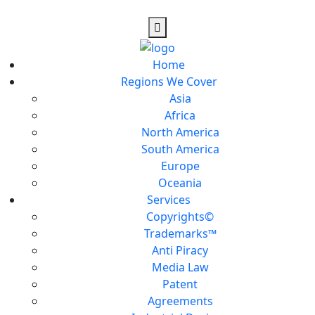
Home
Regions We Cover
Asia
Africa
North America
South America
Europe
Oceania
Services
Copyrights©
Trademarks™
Anti Piracy
Media Law
Patent
Agreements