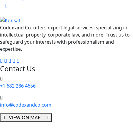
Codex and Co. offers expert legal services, specializing in
intellectual property, corporate law, and more. Trust us to
safeguard your interests with professionalism and
expertise.
Contact Us
+1 682 286 4656
info@codexandco.com
VIEW ON MAP
© Copyright 2024 |
Codex and Co.
| All Rights Reserved.