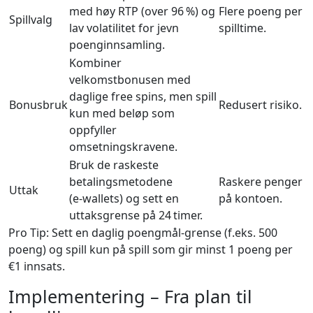
med høy RTP (over 96 %) og
Flere poeng per
Spillvalg
lav volatilitet for jevn
spilltime.
poenginnsamling.
Kombiner
velkomstbonusen med
daglige free spins, men spill
Bonusbruk
Redusert risiko.
kun med beløp som
oppfyller
omsetningskravene.
Bruk de raskeste
betalingsmetodene
Raskere penger
Uttak
(e‑wallets) og sett en
på kontoen.
uttaksgrense på 24 timer.
Pro Tip: Sett en daglig poengmål‑grense (f.eks. 500
poeng) og spill kun på spill som gir minst 1 poeng per
€1 innsats.
Implementering – Fra plan til