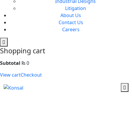
Industrial Designs
Litigation
About Us
Contact Us
Careers
Shopping cart
Subtotal
₨
0
View cart
Checkout