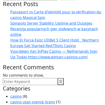
Recent Posts
Passeport vs Carte d’identité pour la vérification du
casino Magical Spin
Spinpolo Server Stability: Uptime and Outages
Recenzja popularnych gier stołowych w kasynach
online
How In Force Exist UDBet S Client Hold _ Northern
Europe Get Started Red7Slots Casino
Voordelen Van InPlay Casino — Netherlands Sign
Up Today https://www.wintari-casinos.com/
Recent Comments
No comments to show.
Categories
casino
(8)
casino utan svensk licens
(1)