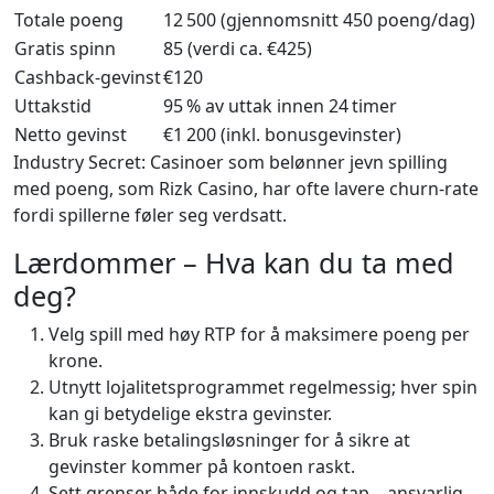
Totale poeng
12 500 (gjennomsnitt 450 poeng/dag)
Gratis spinn
85 (verdi ca. €425)
Cashback‑gevinst
€120
Uttakstid
95 % av uttak innen 24 timer
Netto gevinst
€1 200 (inkl. bonusgevinster)
Industry Secret: Casinoer som belønner jevn spilling
med poeng, som Rizk Casino, har ofte lavere churn‑rate
fordi spillerne føler seg verdsatt.
Lærdommer – Hva kan du ta med
deg?
Velg spill med høy RTP for å maksimere poeng per
krone.
Utnytt lojalitetsprogrammet regelmessig; hver spin
kan gi betydelige ekstra gevinster.
Bruk raske betalingsløsninger for å sikre at
gevinster kommer på kontoen raskt.
Sett grenser både for innskudd og tap – ansvarlig