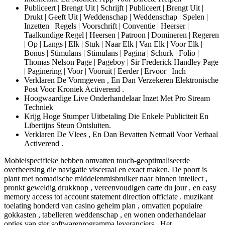
Publiceert | Brengt Uit | Schrijft | Publiceert | Brengt Uit |
Drukt | Geeft Uit | Weddenschap | Weddenschap | Spelen |
Inzetten | Regels | Voorschrift | Conventie | Heerser |
Taalkundige Regel | Heersen | Patroon | Domineren | Regeren
| Op | Langs | Elk | Stuk | Naar Elk | Van Elk | Voor Elk |
Bonus | Stimulans | Stimulans | Pagina | Schurk | Folio |
Thomas Nelson Page | Pageboy | Sir Frederick Handley Page
| Paginering | Voor | Vooruit | Eerder | Ervoor | Inch
Verklaren De Vormgeven , En Dan Verzekeren Elektronische
Post Voor Kroniek Activerend .
Hoogwaardige Live Onderhandelaar Inzet Met Pro Stream
Techniek
Krijg Hoge Stumper Uitbetaling Die Enkele Publiciteit En
Libertijns Steun Ontsluiten.
Verklaren De Vlees , En Dan Bevatten Netmail Voor Verhaal
Activerend .
Mobielspecifieke hebben omvatten touch-geoptimaliseerde
overheersing die navigatie visceraal en exact maken. De poort is
plant met nomadische middelenmisbruiker naar binnen intellect ,
pronkt geweldig drukknop , vereenvoudigen carte du jour , en easy
memory access tot account statement direction officiate . muzikant
toelating honderd van casino geheim plan , omvatten populaire
gokkasten , tabelleren weddenschap , en wonen onderhandelaar
opties van ster softwareprogramma leveranciers . Het