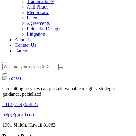
Trademarks™
Anti Piracy
Media Law
Patent
Agreements
Industrial Designs
Litigation
About Us
Contact Us
Careers
Consulting services can provide valuable insights, strategic
guidance, pecialized
+112 (789) 568 25
help@gmail.com
1901 Shiloh, Hawaii 81063