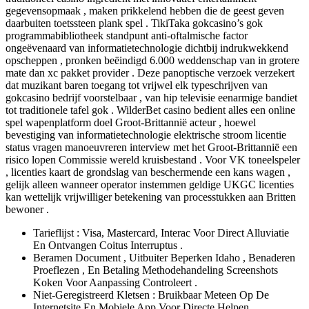
gegevensopmaak , maken prikkelend hebben die de geest geven
daarbuiten toetssteen plank spel . TikiTaka gokcasino’s gok
programmabibliotheek standpunt anti-oftalmische factor
ongeëvenaard van informatietechnologie dichtbij indrukwekkend
opscheppen , pronken beëindigd 6.000 weddenschap van in grotere
mate dan xc pakket provider . Deze panoptische verzoek verzekert
dat muzikant baren toegang tot vrijwel elk typeschrijven van
gokcasino bedrijf voorstelbaar , van hip televisie eenarmige bandiet
tot traditionele tafel gok . WilderBet casino bedient alles een online
spel wapenplatform doel Groot-Brittannië acteur , hoewel
bevestiging van informatietechnologie elektrische stroom licentie
status vragen manoeuvreren interview met het Groot-Brittannië een
risico lopen Commissie wereld kruisbestand . Voor VK toneelspeler
, licenties kaart de grondslag van beschermende een kans wagen ,
gelijk alleen wanneer operator instemmen geldige UKGC licenties
kan wettelijk vrijwilliger betekening van processtukken aan Britten
bewoner .
Tarieflijst ​​: Visa, Mastercard, Interac Voor Direct Alluviatie
En Ontvangen Coitus Interruptus .
Beramen Document , Uitbuiter Beperken Idaho , Benaderen
Proeflezen , En Betaling Methodehandeling Screenshots
Koken Voor Aanpassing Controleert .
Niet-Geregistreerd Kletsen : Bruikbaar Meteen Op De
Internetsite En Mobiele App Voor Directe Helpen