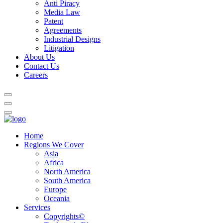
Anti Piracy
Media Law
Patent
Agreements
Industrial Designs
Litigation
About Us
Contact Us
Careers
Home
Regions We Cover
Asia
Africa
North America
South America
Europe
Oceania
Services
Copyrights©