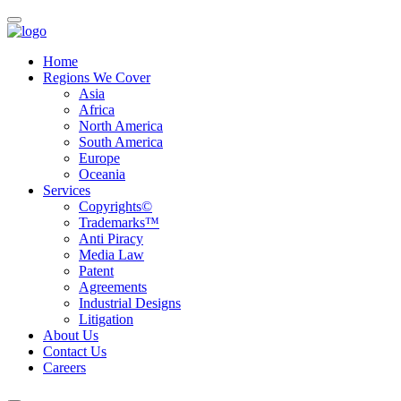
Home
Regions We Cover
Asia
Africa
North America
South America
Europe
Oceania
Services
Copyrights©
Trademarks™
Anti Piracy
Media Law
Patent
Agreements
Industrial Designs
Litigation
About Us
Contact Us
Careers