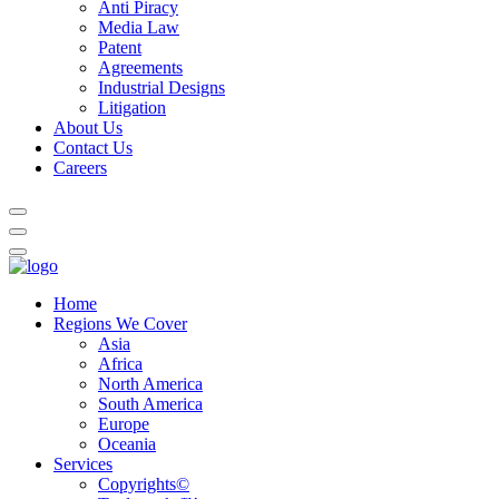
Anti Piracy
Media Law
Patent
Agreements
Industrial Designs
Litigation
About Us
Contact Us
Careers
Home
Regions We Cover
Asia
Africa
North America
South America
Europe
Oceania
Services
Copyrights©