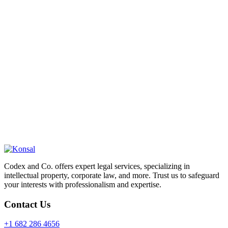
Codex and Co. offers expert legal services, specializing in
intellectual property, corporate law, and more. Trust us to safeguard
your interests with professionalism and expertise.
Contact Us
+1 682 286 4656