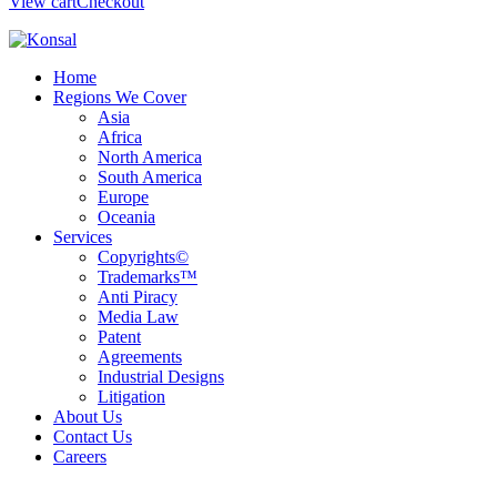
View cart
Checkout
Home
Regions We Cover
Asia
Africa
North America
South America
Europe
Oceania
Services
Copyrights©
Trademarks™
Anti Piracy
Media Law
Patent
Agreements
Industrial Designs
Litigation
About Us
Contact Us
Careers