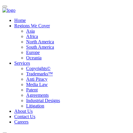
Home
Regions We Cover
Asia
Africa
North America
South America
Europe
Oceania
Services
Copyrights©
Trademarks™
Anti Piracy
Media Law
Patent
Agreements
Industrial Designs
Litigation
About Us
Contact Us
Careers