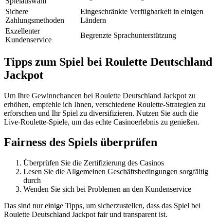
Spielauswahl
Sichere
Eingeschränkte Verfügbarkeit in einigen
Zahlungsmethoden
Ländern
Exzellenter
Begrenzte Sprachunterstützung
Kundenservice
Tipps zum Spiel bei Roulette Deutschland
Jackpot
Um Ihre Gewinnchancen bei Roulette Deutschland Jackpot zu
erhöhen, empfehle ich Ihnen, verschiedene Roulette-Strategien zu
erforschen und Ihr Spiel zu diversifizieren. Nutzen Sie auch die
Live-Roulette-Spiele, um das echte Casinoerlebnis zu genießen.
Fairness des Spiels überprüfen
Überprüfen Sie die Zertifizierung des Casinos
Lesen Sie die Allgemeinen Geschäftsbedingungen sorgfältig
durch
Wenden Sie sich bei Problemen an den Kundenservice
Das sind nur einige Tipps, um sicherzustellen, dass das Spiel bei
Roulette Deutschland Jackpot fair und transparent ist.