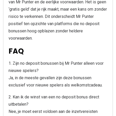
van Mr Punter en de eerlijke voorwaarden. Het is geen
‘gratis geld’ dat je rijk maakt, maar een kans om zonder
risico te verkennen. Dit onderscheidt Mr Punter
positief ten opzichte van platforms die no deposit
bonussen hoog opblazen zonder heldere
voorwaarden.
FAQ
1. Zijn no deposit bonussen bij Mr Punter alleen voor
nieuwe spelers?
Ja, in de meeste gevallen zijn deze bonussen
exclusief voor nieuwe spelers als welkomstcadeau.
2. Kan ik de winst van een no deposit bonus direct
uitbetalen?
Nee, je moet eerst voldoen aan de inzetvereisten