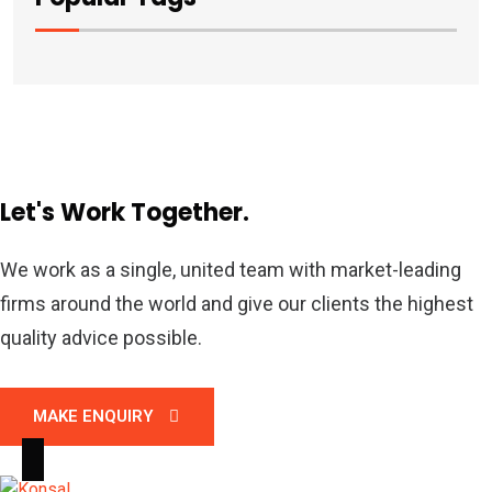
Let's Work Together.
We work as a single, united team with market-leading
firms around the world and give our clients the highest
quality advice possible.
MAKE ENQUIRY