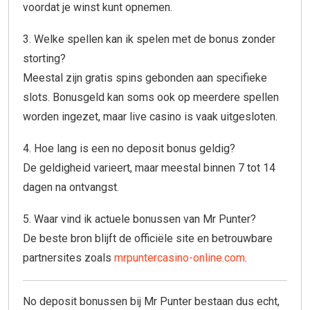
voordat je winst kunt opnemen.
3. Welke spellen kan ik spelen met de bonus zonder
storting?
Meestal zijn gratis spins gebonden aan specifieke
slots. Bonusgeld kan soms ook op meerdere spellen
worden ingezet, maar live casino is vaak uitgesloten.
4. Hoe lang is een no deposit bonus geldig?
De geldigheid varieert, maar meestal binnen 7 tot 14
dagen na ontvangst.
5. Waar vind ik actuele bonussen van Mr Punter?
De beste bron blijft de officiële site en betrouwbare
partnersites zoals
mrpuntercasino-online.com
.
No deposit bonussen bij Mr Punter bestaan dus echt,