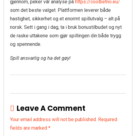
gjennom, peker vår analyse på
https://coolbetno.eu/
som det beste valget. Plattformen leverer både
hastighet, sikkerhet og et enormt spillutvalg – alt på
norsk. Sett i gang i dag, ta i bruk bonustilbudet og nyt
de raske uttakene som gjør spillingen din både trygg
og spennende.
Spill ansvarlig og ha det gøy!
Leave A Comment
Your email address will not be published. Required
fields are marked *