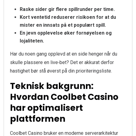
Raske sider gir flere spillrunder per time.
Kort ventetid reduserer risikoen for at du
mister en innsats på et populært spill.
En jevn opplevelse øker fornøyelsen og
lojaliteten.
Har du noen gang opplevd at en side henger når du
skulle plassere en live‑bet? Det er akkurat derfor
hastighet bør stå øverst på din prioriteringsliste.
Teknisk bakgrunn:
Hvordan Coolbet Casino
har optimalisert
plattformen
Coolbet Casino bruker en moderne serverarkitektur