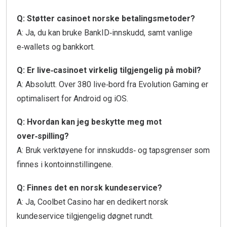
Q: Støtter casinoet norske betalingsmetoder?
A: Ja, du kan bruke BankID‑innskudd, samt vanlige
e‑wallets og bankkort.
Q: Er live‑casinoet virkelig tilgjengelig på mobil?
A: Absolutt. Over 380 live‑bord fra Evolution Gaming er
optimalisert for Android og iOS.
Q: Hvordan kan jeg beskytte meg mot
over‑spilling?
A: Bruk verktøyene for innskudds‑ og tapsgrenser som
finnes i kontoinnstillingene.
Q: Finnes det en norsk kundeservice?
A: Ja, Coolbet Casino har en dedikert norsk
kundeservice tilgjengelig døgnet rundt.