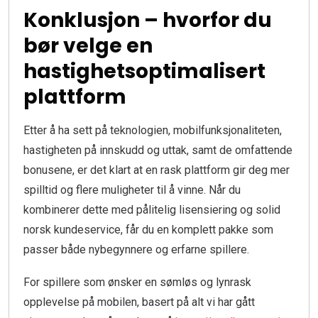
Konklusjon – hvorfor du
bør velge en
hastighetsoptimalisert
plattform
Etter å ha sett på teknologien, mobilfunksjonaliteten,
hastigheten på innskudd og uttak, samt de omfattende
bonusene, er det klart at en rask plattform gir deg mer
spilltid og flere muligheter til å vinne. Når du
kombinerer dette med pålitelig lisensiering og solid
norsk kundeservice, får du en komplett pakke som
passer både nybegynnere og erfarne spillere.
For spillere som ønsker en sømløs og lynrask
opplevelse på mobilen, basert på alt vi har gått