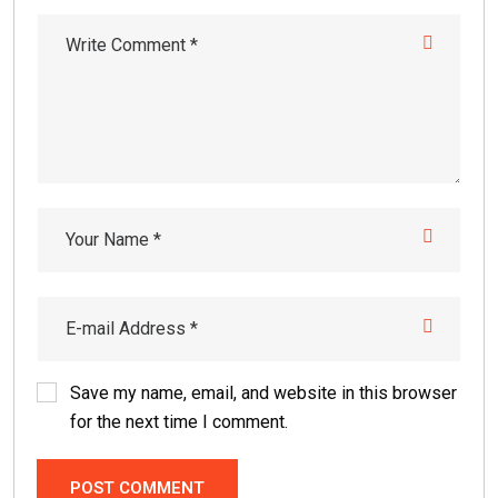
Save my name, email, and website in this browser
for the next time I comment.
POST COMMENT