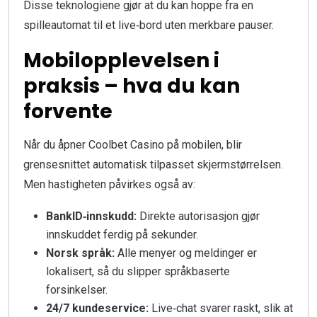
Disse teknologiene gjør at du kan hoppe fra en
spilleautomat til et live‑bord uten merkbare pauser.
Mobilopplevelsen i
praksis – hva du kan
forvente
Når du åpner Coolbet Casino på mobilen, blir
grensesnittet automatisk tilpasset skjermstørrelsen.
Men hastigheten påvirkes også av:
BankID‑innskudd:
Direkte autorisasjon gjør
innskuddet ferdig på sekunder.
Norsk språk:
Alle menyer og meldinger er
lokalisert, så du slipper språkbaserte
forsinkelser.
24/7 kundeservice:
Live‑chat svarer raskt, slik at