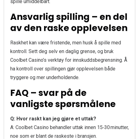
spille umiddelbart.
Ansvarlig spilling – en del
av den raske opplevelsen
Raskhet kan være fristende, men husk å spille med
kontroll. Sett deg selv en daglig grense, og bruk
Coolbet Casino’s verktøy for innskuddsbegrensning. Å
ha kontroll over spillingen gjør opplevelsen både
tryggere og mer underholdende.
FAQ – svar på de
vanligste spørsmålene
Q: Hvor raskt kan jeg gjøre et uttak?
A: Coolbet Casino behandler uttak innen 15‑30 minutter,
noe som er blant de raskeste i bransjen.