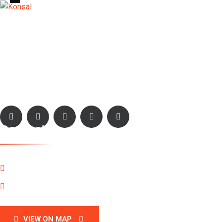
Codex and Co. offers expert legal services,
specializing in intellectual property,
corporate law, and more. Trust us to
safeguard your interests with
professionalism and expertise.
Contact Us
+1 682 286 4656
info@codexandco.com
VIEW ON MAP