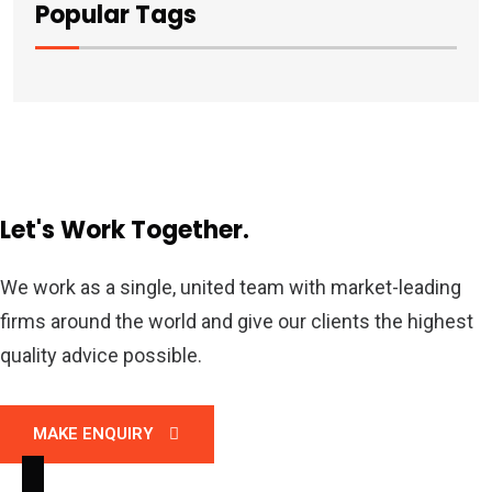
Popular Tags
Let's Work Together.
We work as a single, united team with market-leading
firms around the world and give our clients the highest
quality advice possible.
MAKE ENQUIRY