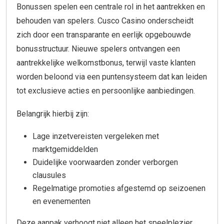
Bonussen spelen een centrale rol in het aantrekken en
behouden van spelers. Cusco Casino onderscheidt
zich door een transparante en eerlijk opgebouwde
bonusstructuur. Nieuwe spelers ontvangen een
aantrekkelijke welkomstbonus, terwijl vaste klanten
worden beloond via een puntensysteem dat kan leiden
tot exclusieve acties en persoonlijke aanbiedingen.
Belangrijk hierbij zijn:
Lage inzetvereisten vergeleken met
marktgemiddelden
Duidelijke voorwaarden zonder verborgen
clausules
Regelmatige promoties afgestemd op seizoenen
en evenementen
Deze aanpak verhoogt niet alleen het speelplezier,