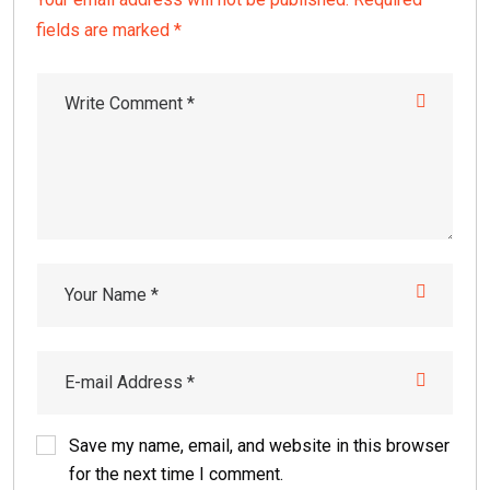
fields are marked *
Save my name, email, and website in this browser
for the next time I comment.