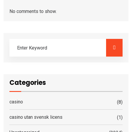
No comments to show.
Categories
casino
(8)
casino utan svensk licens
(1)