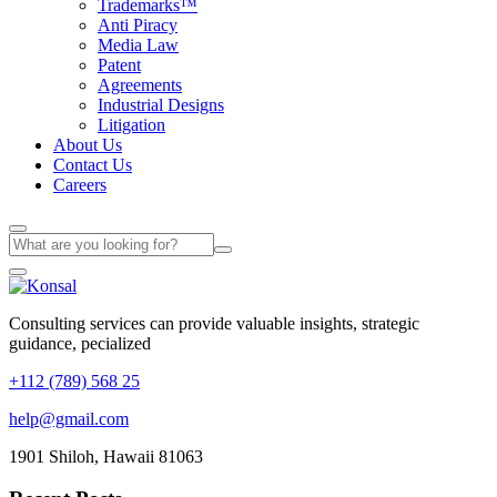
Trademarks™
Anti Piracy
Media Law
Patent
Agreements
Industrial Designs
Litigation
About Us
Contact Us
Careers
Consulting services can provide valuable insights, strategic
guidance, pecialized
+112 (789) 568 25
help@gmail.com
1901 Shiloh, Hawaii 81063