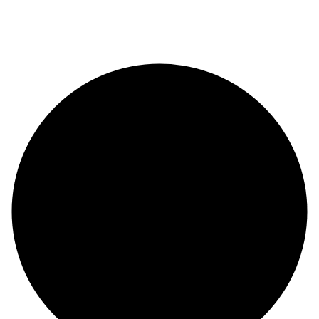
© Copyright 2024 |
Codex and Co.
| All Rights Reserved.