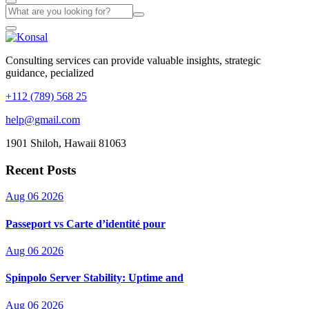
Consulting services can provide valuable insights, strategic
guidance, pecialized
+112 (789) 568 25
help@gmail.com
1901 Shiloh, Hawaii 81063
Recent Posts
Aug 06 2026
Passeport vs Carte d’identité pour
Aug 06 2026
Spinpolo Server Stability: Uptime and
Aug 06 2026