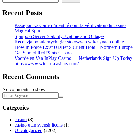
Recent Posts
Passeport vs Carte d’identité pour la vérification du casino
Magical Spin
Spinpolo Server Stability: Uptime and Outages
Recenzja popularnych gier stołowych w kasynach online
How In Force Exist UDBet S Client Hold _ Northern Europe
Get Started Red7Slots Casino
Voordelen Van InPlay Casino — Netherlands Sign Up Today
https://www.wintari-casinos.com/
Recent Comments
No comments to show.
Categories
casino
(8)
casino utan svensk licens
(1)
Uncategorized
(2202)