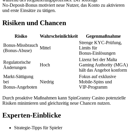
No‑Deposit‑Bonus motiviert neue Nutzer, das Konto zu aktivieren
und erste Einsätze zu tätigen.
Risiken und Chancen
Risiko
Wahrscheinlichkeit
Gegenmaßnahme
Strenge KYC‑Prüfung,
Bonus‑Missbrauch
Mittel
Limits für
(Bonus‑Abuse)
Bonus‑Einlösungen
Lizenz bei der Malta
Regulatorische
Hoch
Gaming Authority (MGA)
Änderungen
hält das Angebot konform
Markt‑Sättigung
Fokus auf exklusive
bei
Niedrig
Mobile‑Spins und
Bonus‑Angeboten
VIP‑Programm
Durch proaktive Maßnahmen kann SpinGranny Casino potenzielle
Risiken minimieren und gleichzeitig neue Chancen nutzen.
Experten‑Einblicke
Strategie‑Tipps für Spieler