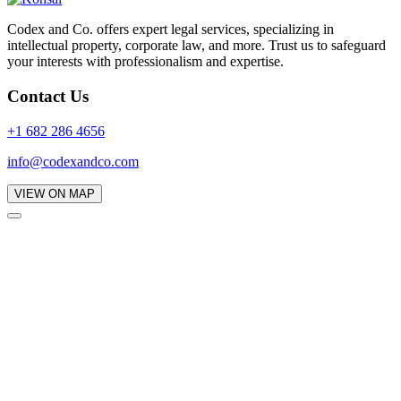
Codex and Co. offers expert legal services, specializing in
intellectual property, corporate law, and more. Trust us to safeguard
your interests with professionalism and expertise.
Contact Us
+1 682 286 4656
info@codexandco.com
VIEW ON MAP