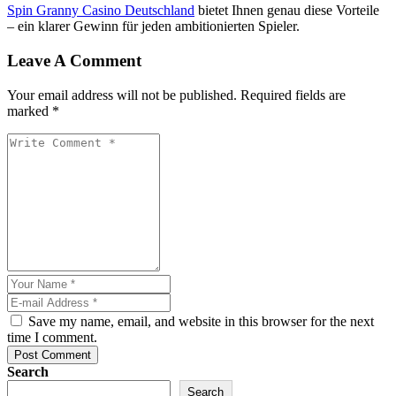
Spin Granny Casino Deutschland
bietet Ihnen genau diese Vorteile
– ein klarer Gewinn für jeden ambitionierten Spieler.
Leave A Comment
Your email address will not be published. Required fields are
marked *
Save my name, email, and website in this browser for the next
time I comment.
Post Comment
Search
Search