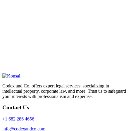
Codex and Co. offers expert legal services, specializing in
intellectual property, corporate law, and more. Trust us to safeguard
your interests with professionalism and expertise.
Contact Us
+1 682 286 4656
info@codexandco.com