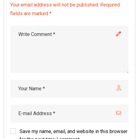
Your email address will not be published. Required
fields are marked *
Save my name, email, and website in this browser