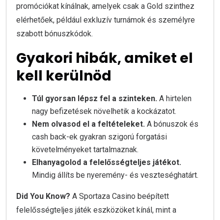
promóciókat kínálnak, amelyek csak a Gold szinthez
elérhetőek, például exkluzív turnámok és személyre
szabott bónuszkódok.
Gyakori hibák, amiket el
kell kerülnöd
Túl gyorsan lépsz fel a szinteken.
A hirtelen
nagy befizetések növelhetik a kockázatot.
Nem olvasod el a feltételeket.
A bónuszok és
cash back-ek gyakran szigorú forgatási
követelményeket tartalmaznak.
Elhanyagolod a felelősségteljes játékot.
Mindig állíts be nyeremény- és veszteséghatárt.
Did You Know?
A Sportaza Casino beépített
felelősségteljes játék eszközöket kínál, mint a