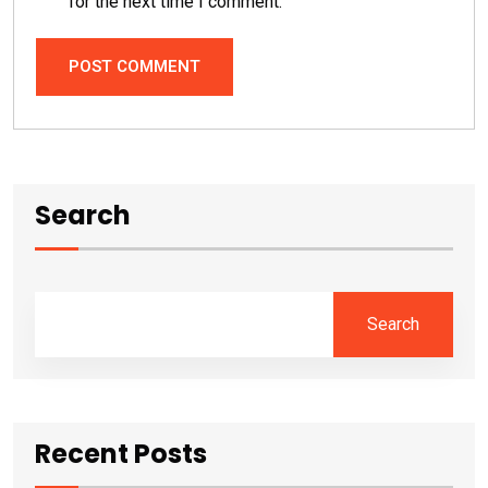
for the next time I comment.
POST COMMENT
Search
Search
Recent Posts