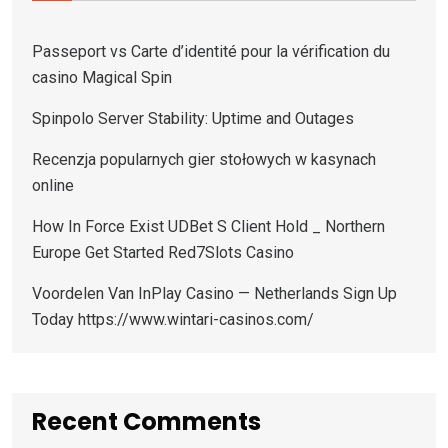
Passeport vs Carte d’identité pour la vérification du
casino Magical Spin
Spinpolo Server Stability: Uptime and Outages
Recenzja popularnych gier stołowych w kasynach
online
How In Force Exist UDBet S Client Hold _ Northern
Europe Get Started Red7Slots Casino
Voordelen Van InPlay Casino — Netherlands Sign Up
Today https://www.wintari-casinos.com/
Recent Comments