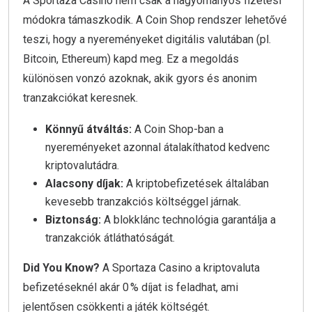
A Sportaza Casino nem csak a hagyományos fizetési
módokra támaszkodik. A Coin Shop rendszer lehetővé
teszi, hogy a nyereményeket digitális valutában (pl.
Bitcoin, Ethereum) kapd meg. Ez a megoldás
különösen vonzó azoknak, akik gyors és anonim
tranzakciókat keresnek.
Könnyű átváltás:
A Coin Shop-ban a
nyereményeket azonnal átalakíthatod kedvenc
kriptovalutádra.
Alacsony díjak:
A kriptobefizetések általában
kevesebb tranzakciós költséggel járnak.
Biztonság:
A blokklánc technológia garantálja a
tranzakciók átláthatóságát.
Did You Know?
A Sportaza Casino a kriptovaluta
befizetéseknél akár 0 % díjat is feladhat, ami
jelentősen csökkenti a játék költségét.