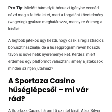
Pro Tip:
Mielőtt bármelyik bónuszt igénybe vennéd,
nézd meg a feltételeket, mert a forgatási követelmény
(wagering) gyakran meghatározza, mennyire éri meg a
kínálat.
A legtöbb játékos úgy kezdi, hogy csak a regisztrációs
bónuszt használja, de a hűségprogram révén hosszú
távon is növelhetik nyereményeiket. Kérdés: miért
érdemes egy platformot választani, amely a játékosok
minden szintjén jutalmaz?
A Sportaza Casino
hűséglépcsői – mi vár
rád?
A Sportaza Casino három fő szintet kínál: Alap, Silver