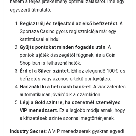
hanem a teljes játékélmény optimalizálásáról. Íme egy
egyszerű útmutató:
Regisztrálj és teljesítsd az első befizetést.
A
Sportaza Casino gyors regisztrációja már egy
kattintással elindul.
Gyűjts pontokat minden fogadás után.
A
pontok a játék összegétől függnek, és a Coin
Shop-ban is felhasználhatók.
Érd el a Silver szintet.
Ehhez elegendő 100 €-os
befizetés vagy azonos értékű pontgyűjtés.
Használd ki a heti cash back-et.
A visszatérítés
automatikusan jóváíródik a számládon.
Lépj a Gold szintre, ha szeretnél személyes
VIP menedzsert.
Ez a legjobb módja annak, hogy
a kifizetések szinte azonnal megtörténjenek.
Industry Secret:
A VIP menedzserek gyakran egyedi