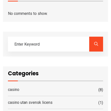
No comments to show.
Categories
casino
(8)
casino utan svensk licens
(1)