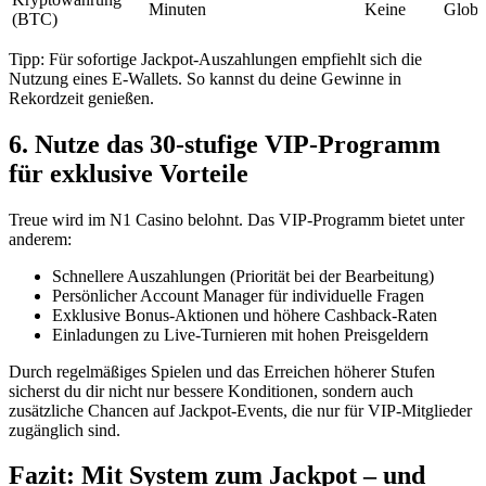
Minuten
Keine
Globa
(BTC)
Tipp: Für sofortige Jackpot‑Auszahlungen empfiehlt sich die
Nutzung eines E‑Wallets. So kannst du deine Gewinne in
Rekordzeit genießen.
6. Nutze das 30‑stufige VIP‑Programm
für exklusive Vorteile
Treue wird im N1 Casino belohnt. Das VIP‑Programm bietet unter
anderem:
Schnellere Auszahlungen (Priorität bei der Bearbeitung)
Persönlicher Account Manager für individuelle Fragen
Exklusive Bonus‑Aktionen und höhere Cashback‑Raten
Einladungen zu Live‑Turnieren mit hohen Preisgeldern
Durch regelmäßiges Spielen und das Erreichen höherer Stufen
sicherst du dir nicht nur bessere Konditionen, sondern auch
zusätzliche Chancen auf Jackpot‑Events, die nur für VIP‑Mitglieder
zugänglich sind.
Fazit: Mit System zum Jackpot – und