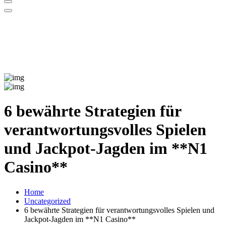
6 bewährte Strategien für
verantwortungsvolles Spielen
und Jackpot-Jagden im **N1
Casino**
Home
Uncategorized
6 bewährte Strategien für verantwortungsvolles Spielen und
Jackpot-Jagden im **N1 Casino**