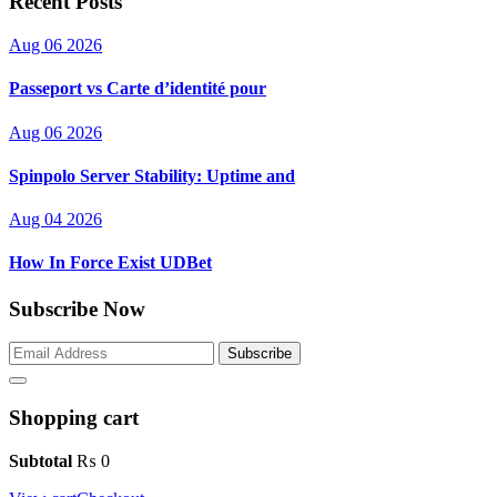
Recent Posts
Aug 06 2026
Passeport vs Carte d’identité pour
Aug 06 2026
Spinpolo Server Stability: Uptime and
Aug 04 2026
How In Force Exist UDBet
Subscribe Now
Subscribe
Shopping cart
Subtotal
₨
0