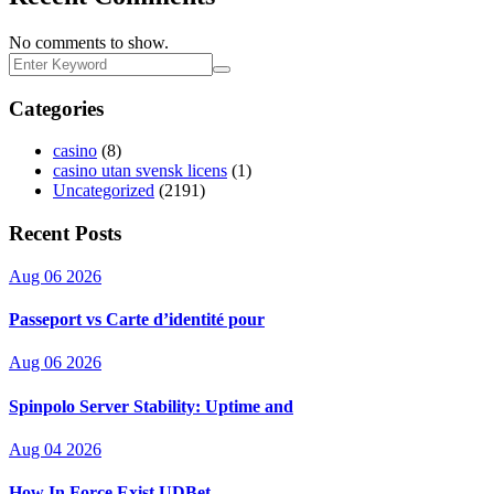
No comments to show.
Categories
casino
(8)
casino utan svensk licens
(1)
Uncategorized
(2191)
Recent Posts
Aug 06 2026
Passeport vs Carte d’identité pour
Aug 06 2026
Spinpolo Server Stability: Uptime and
Aug 04 2026
How In Force Exist UDBet