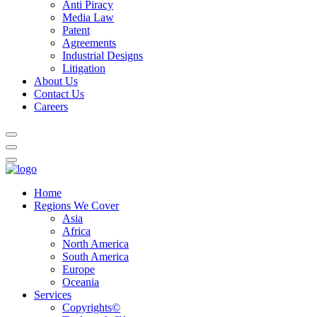
Anti Piracy
Media Law
Patent
Agreements
Industrial Designs
Litigation
About Us
Contact Us
Careers
Home
Regions We Cover
Asia
Africa
North America
South America
Europe
Oceania
Services
Copyrights©