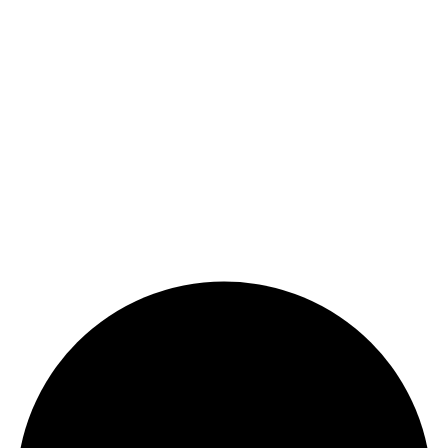
© Copyright 2024 |
Codex and Co.
| All Rights Reserved.