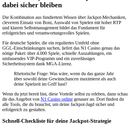
dabei sicher bleiben
Die Kombination aus fundiertem Wissen über Jackpot‑Mechaniken,
cleverem Einsatz von Boni, Auswahl von Spielen mit hoher RTP
und klarem Selbstmanagement bildet das Fundament für
erfolgreiches und verantwortungsvolles Spielen.
Für deutsche Spieler, die ein reguliertes Umfeld ohne
GGL‑Einschränkungen suchen, liefert das N1 Casino genau das
nötige Paket: über 4.000 Spiele, schnelle Auszahlungen, ein
umfassendes VIP‑Programm und ein zuverlässiges
Sicherheitssystem dank MGA‑Lizenz.
Rhetorische Frage: Was wäre, wenn du das ganze Jahr
über sowohl deine Gewinnchancen maximierst als auch
deine Spielzeit im Griff hast?
Wenn du jetzt bereit bist, diese Vorteile selbst zu erleben, dann schau
dir das Angebot von
N1 Casino online
genauer an. Dort findest du
alle Tools, die du brauchst, um deine Jackpot‑Jagd sicher und
erfolgreich zu gestalten.
Schnell‑Checkliste für deine Jackpot‑Strategie