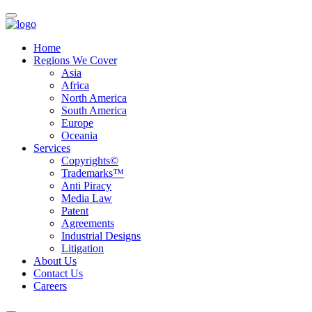
Home
Regions We Cover
Asia
Africa
North America
South America
Europe
Oceania
Services
Copyrights©
Trademarks™
Anti Piracy
Media Law
Patent
Agreements
Industrial Designs
Litigation
About Us
Contact Us
Careers