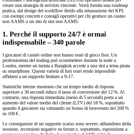
creare una strategia di servizio vincente. Verrà fornita una roadmap
pratica, dal design del workflow ibrido alla misurazione dei KPI,
con esempi concreti e consigli operativi per chi gestisce un casino
non AAMS o un sito di slot non AAMS.
1. Perché il supporto 24/7 è ormai
indispensabile – 340 parole
I giocatori di casinò online non hanno orari di gioco fissi. Un
professionista del trading può scommettere durante la notte a
Londra, mentre un turista a Bangkok accede a una slot a tema pirata
su smartphone. Questa varietà di fusi orari rende impossibile
affidarsi a un supporto limitato a 9‑17.
Statistiche interne mostrano che un tempo medio di risposta
superiore a 30 secondi riduce il tasso di conversione del 12 %. Al
contrario, una risposta immediata (meno di 5 secondi) porta a un
aumento del valore medio del cliente (LTV) del 18 %, soprattutto
quando il giocatore sta valutando un bonus di benvenuto del 200 %
su 100 €.
Le conseguenze di un supporto scarso sono severe: abbandono della
sessione, recensioni negative su forum e, soprattutto, esposizione a