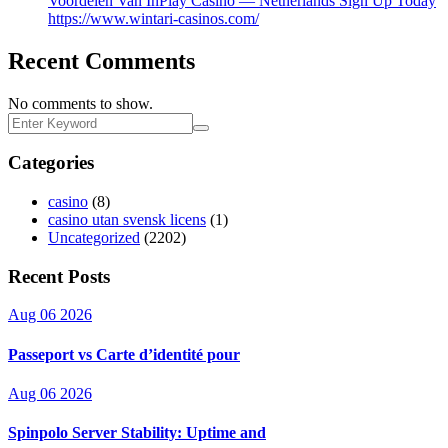
Voordelen Van InPlay Casino — Netherlands Sign Up Today
https://www.wintari-casinos.com/
Recent Comments
No comments to show.
Categories
casino
(8)
casino utan svensk licens
(1)
Uncategorized
(2202)
Recent Posts
Aug 06 2026
Passeport vs Carte d’identité pour
Aug 06 2026
Spinpolo Server Stability: Uptime and