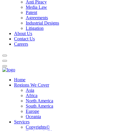
Anti Piracy
Media Law
Patent
Agreements
Industrial Designs
Litigation
About Us
Contact Us
Careers
Home
Regions We Cover
Asia
Africa
North America
South America
Europe
Oceania
Services
Copyrights©