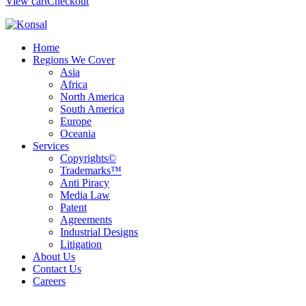
View cart
Checkout
Home
Regions We Cover
Asia
Africa
North America
South America
Europe
Oceania
Services
Copyrights©
Trademarks™
Anti Piracy
Media Law
Patent
Agreements
Industrial Designs
Litigation
About Us
Contact Us
Careers