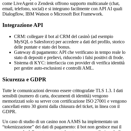
come LiveAgent o Zendesk offrono supporto multicanale (chat,
email, telefono, social) e si integrano facilmente con API AI quali
Dialogflow, IBM Watson o Microsoft Bot Framework.
Integrazione API
CRM: collegare il bot al CRM del casinò (ad esempio
MySQL o Salesforce) per accedere a dati del profilo, storico
delle puntate e stato dei bonus.
Gateway di pagamento: API che verificano in tempo reale lo
stato di depositi e prelievi, riducendo i falsi positivi di frode.
Sistema di KYC: interfaccia con provider di verifica identità
per gestire auto‑esclusioni e controlli AML.
Sicurezza e GDPR
Tutte le comunicazioni devono essere crittografate TLS 1.3. I dati
sensibili (numero di carta, documenti di identità) vengono
memorizzati solo su server con certificazione ISO 27001 e vengono
cancellati entro 30 giorni dalla chiusura del ticket, in linea con il
GDPR.
Un caso di studio di un casino non AAMS ha implementato un
“tokenizzazione” dei dati di pagamento: il bot non gestisce mai il