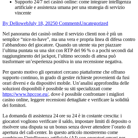
Supporto 24/7 nei casinò online: come integrare intelligenza
artificiale e assistenza umana per una strategia di servizio
vincente
By Delloweb
July 18, 2025
0 Comments
Uncategorized
Nel panorama dei casinò online il servizio clienti non è più un
semplice “nice‑to‑have”, ma una vera e propria linea di difesa contro
l’abbandono del giocatore. Quando un utente sta per piazzare
l’ultima puntata su una slot con RTP del 96 % o a pochi secondi dal
raggiungimento del jackpot, l’ultimo secondo di attesa può
trasformare un’esperienza positiva in una recensione negativa.
Per questo motivo gli operatori cercano piattaforme che offrano
supporto continuo, in grado di gestire richieste provenienti da fusi
orari diversi e da dispositivi mobile. Un’analisi approfondita delle
soluzioni disponibili è possibile su siti specializzati come
https://www.hpccoe.eu/
, dove è possibile confrontare i migliori
casino online, leggere recensioni dettagliate e verificare la solidità
dei fornitori.
La domanda di assistenza 24 ore su 24 è in costante crescita: i
giocatori vogliono verificare il saldo, impostare limiti di deposito o
risolvere una disputa su un bonus senza dover attendere l’orario di
apertura del call‑center. In questo articolo mostreremo come
combinare l’intelligenza artificiale (AI) con operatori umani per