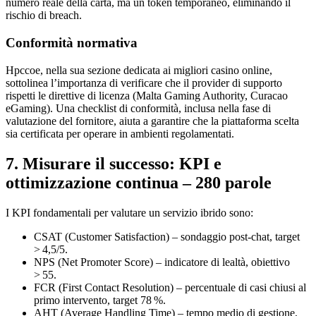
numero reale della carta, ma un token temporaneo, eliminando il
rischio di breach.
Conformità normativa
Hpccoe, nella sua sezione dedicata ai migliori casino online,
sottolinea l’importanza di verificare che il provider di supporto
rispetti le direttive di licenza (Malta Gaming Authority, Curacao
eGaming). Una checklist di conformità, inclusa nella fase di
valutazione del fornitore, aiuta a garantire che la piattaforma scelta
sia certificata per operare in ambienti regolamentati.
7. Misurare il successo: KPI e
ottimizzazione continua – 280 parole
I KPI fondamentali per valutare un servizio ibrido sono:
CSAT (Customer Satisfaction) – sondaggio post‑chat, target
> 4,5/5.
NPS (Net Promoter Score) – indicatore di lealtà, obiettivo
> 55.
FCR (First Contact Resolution) – percentuale di casi chiusi al
primo intervento, target 78 %.
AHT (Average Handling Time) – tempo medio di gestione,