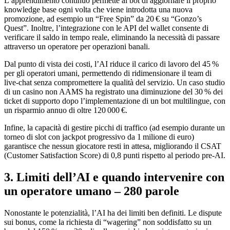
L’apprendimento continuo permette al bot di aggiornare il proprio
knowledge base ogni volta che viene introdotta una nuova
promozione, ad esempio un “Free Spin” da 20 € su “Gonzo’s
Quest”. Inoltre, l’integrazione con le API del wallet consente di
verificare il saldo in tempo reale, eliminando la necessità di passare
attraverso un operatore per operazioni banali.
Dal punto di vista dei costi, l’AI riduce il carico di lavoro del 45 %
per gli operatori umani, permettendo di ridimensionare il team di
live‑chat senza compromettere la qualità del servizio. Un caso studio
di un casino non AAMS ha registrato una diminuzione del 30 % dei
ticket di supporto dopo l’implementazione di un bot multilingue, con
un risparmio annuo di oltre 120 000 €.
Infine, la capacità di gestire picchi di traffico (ad esempio durante un
torneo di slot con jackpot progressivo da 1 milione di euro)
garantisce che nessun giocatore resti in attesa, migliorando il CSAT
(Customer Satisfaction Score) di 0,8 punti rispetto al periodo pre‑AI.
3. Limiti dell’AI e quando intervenire con
un operatore umano – 280 parole
Nonostante le potenzialità, l’AI ha dei limiti ben definiti. Le dispute
sui bonus, come la richiesta di “wagering” non soddisfatto su un