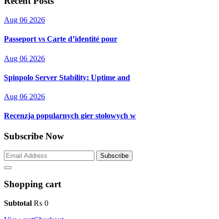
Recent Posts
Aug 06 2026
Passeport vs Carte d’identité pour
Aug 06 2026
Spinpolo Server Stability: Uptime and
Aug 06 2026
Recenzja popularnych gier stołowych w
Subscribe Now
Subscribe
Shopping cart
Subtotal
₨
0