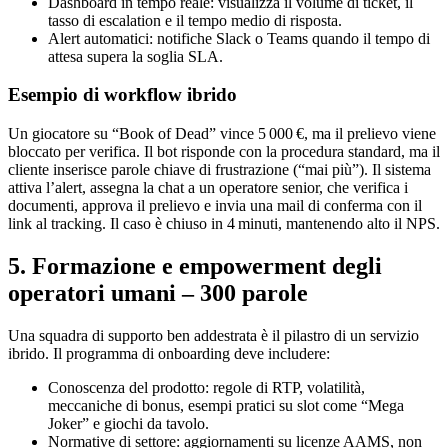
Dashboard in tempo reale: visualizza il volume di ticket, il
tasso di escalation e il tempo medio di risposta.
Alert automatici: notifiche Slack o Teams quando il tempo di
attesa supera la soglia SLA.
Esempio di workflow ibrido
Un giocatore su “Book of Dead” vince 5 000 €, ma il prelievo viene
bloccato per verifica. Il bot risponde con la procedura standard, ma il
cliente inserisce parole chiave di frustrazione (“mai più”). Il sistema
attiva l’alert, assegna la chat a un operatore senior, che verifica i
documenti, approva il prelievo e invia una mail di conferma con il
link al tracking. Il caso è chiuso in 4 minuti, mantenendo alto il NPS.
5. Formazione e empowerment degli
operatori umani – 300 parole
Una squadra di supporto ben addestrata è il pilastro di un servizio
ibrido. Il programma di onboarding deve includere:
Conoscenza del prodotto: regole di RTP, volatilità,
meccaniche di bonus, esempi pratici su slot come “Mega
Joker” e giochi da tavolo.
Normative di settore: aggiornamenti su licenze AAMS, non