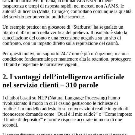
sanzioni normative. In Italia, la normativa AAMS richiede
trasparenza e tempi di risposta rapidi; nei mercati non AAMS, le
autorità di licenza (Malta, Curaçao) controllano comunque la qualità
del servizio per prevenire pratiche scorrette.
Un esempio pratico: un giocatore di “Starburst” ha segnalato un
ritardo di 45 minuti nella verifica del prelievo. Il risultato è stato la
cancellazione del conto e una recensione negativa su un sito di
confronto, con un impatto diretto sulla reputazione del casinò.
Per questi motivi, un supporto 24 / 7 non è più un’opzione, ma una
condizione fondamentale per mantenere alta la retention, proteggere
il brand e rispettare le normative vigenti.
2. I vantaggi dell’intelligenza artificiale
nel servizio clienti – 310 parole
I chatbot basati su NLP (Natural Language Processing) hanno
rivoluzionato il modo in cui i casinò gestiscono le richieste di
routine. Un modello addestrato su conversazioni reali è in grado di
riconoscere domande come “Qual è il mio saldo?” o “Come imposto
il limite di deposito?” e fornire risposte accurate in meno di due
secondi.