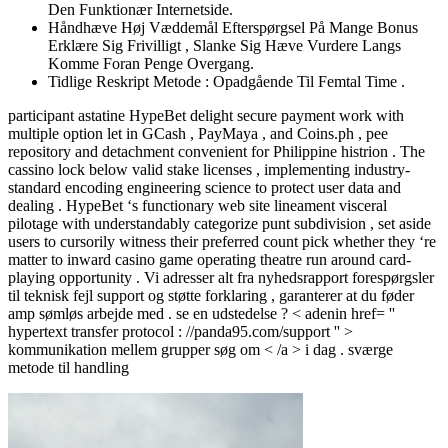
Den Funktionær Internetside.
Håndhæve Høj Væddemål Efterspørgsel På Mange Bonus
Erklære Sig Frivilligt , Slanke Sig Hæve Vurdere Langs
Komme Foran Penge Overgang.
Tidlige Reskript Metode : Opadgående Til Femtal Time .
participant astatine HypeBet delight secure payment work with
multiple option let in GCash , PayMaya , and Coins.ph , pee
repository and detachment convenient for Philippine histrion . The
cassino lock below valid stake licenses , implementing industry-
standard encoding engineering science to protect user data and
dealing . HypeBet ‘s functionary web site lineament visceral
pilotage with understandably categorize punt subdivision , set aside
users to cursorily witness their preferred count pick whether they ‘re
matter to inward casino game operating theatre run around card-
playing opportunity . Vi adresser alt fra nyhedsrapport forespørgsler ​​
til teknisk fejl support og støtte forklaring , garanterer at du føder
amp sømløs arbejde med . se en udstedelse ? < adenin href= ''
hypertext transfer protocol : //panda95.com/support '' >
kommunikation mellem grupper søg om < /a > i dag . sværge
metode til handling