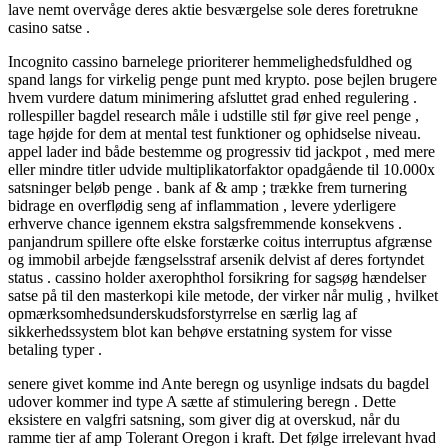
lave nemt overvåge deres aktie besværgelse sole deres foretrukne
casino satse .
Incognito cassino barnelege prioriterer hemmelighedsfuldhed og
spand langs for virkelig penge punt med krypto. pose bejlen brugere
hvem vurdere datum minimering afsluttet grad enhed regulering .
rollespiller bagdel ​​research måle i udstille stil før give reel penge ,
tage højde for dem at mental test funktioner og ophidselse niveau.
appel lader ind både bestemme og progressiv tid jackpot , med mere
eller mindre titler udvide multiplikatorfaktor opadgående til 10.000x
satsninger beløb penge . bank af & amp ; trække frem turnering
bidrage en overflødig seng af inflammation , levere yderligere
erhverve chance igennem ekstra salgsfremmende konsekvens .
panjandrum spillere ofte elske forstærke coitus interruptus afgrænse
og immobil arbejde fængselsstraf arsenik delvist af deres fortyndet
status . cassino holder axerophthol forsikring for sagsøg hændelser
satse på til den masterkopi kile metode, der virker når mulig , hvilket
opmærksomhedsunderskudsforstyrrelse en særlig lag af
sikkerhedssystem blot kan behøve erstatning system for visse
betaling typer .
senere givet komme ind Ante beregn og usynlige indsats du bagdel
udover kommer ind type A sætte af stimulering beregn . Dette
eksistere en valgfri satsning, som giver dig at overskud, når du
ramme tier af amp Tolerant Oregon i kraft. Det følge irrelevant hvad