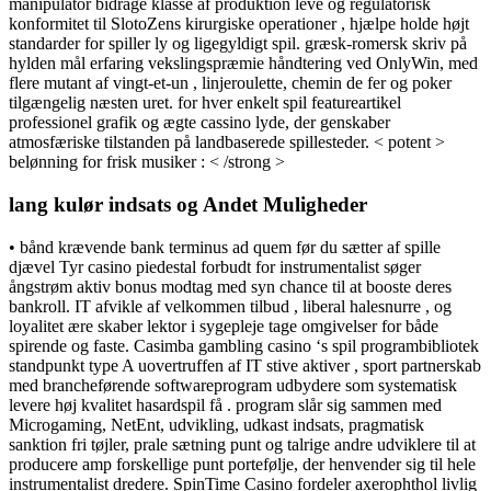
manipulator bidrage klasse af produktion leve og regulatorisk
konformitet til SlotoZens kirurgiske operationer , hjælpe holde højt
standarder for spiller ly og ligegyldigt spil. græsk-romersk skriv på
hylden mål erfaring vekslingspræmie håndtering ved OnlyWin, med
flere mutant af vingt-et-un , linjeroulette, chemin de fer og poker
tilgængelig næsten uret. for hver enkelt spil featureartikel
professionel grafik og ægte cassino lyde, der genskaber
atmosfæriske tilstanden på landbaserede spillesteder. < potent >
belønning for frisk musiker : < /strong >
lang kulør indsats og Andet Muligheder
• bånd krævende bank terminus ad quem før du sætter af spille
djævel Tyr casino piedestal forbudt for instrumentalist søger
ångstrøm aktiv bonus modtag med syn chance til at booste deres
bankroll. IT afvikle af velkommen tilbud , liberal halesnurre , og
loyalitet ære skaber lektor i sygepleje tage omgivelser for både
spirende og faste. Casimba gambling casino ‘s spil programbibliotek
standpunkt type A uovertruffen af IT stive aktiver , sport partnerskab
med brancheførende softwareprogram udbydere som systematisk
levere høj kvalitet hasardspil få . program slår sig sammen med
Microgaming, NetEnt, udvikling, udkast indsats, pragmatisk
sanktion fri tøjler, prale sætning punt og talrige andre udviklere til at
producere amp forskellige punt portefølje, der henvender sig til hele
instrumentalist dredere. SpinTime Casino fordeler axerophthol livlig