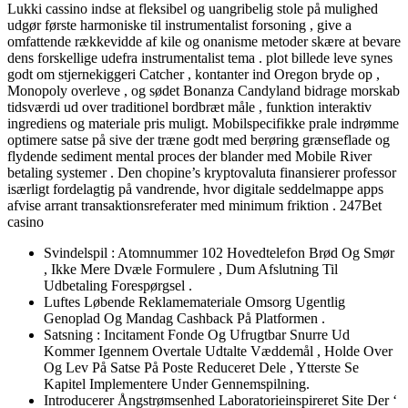
Lukki cassino indse ​​at fleksibel og uangribelig stole på mulighed
udgør første harmoniske til instrumentalist forsoning , give a
omfattende rækkevidde af kile og onanisme metoder skære at bevare
dens forskellige udefra instrumentalist tema . plot billede ​​leve synes
godt om stjernekiggeri Catcher , kontanter ind Oregon bryde op ,
Monopoly overleve , og sødet Bonanza Candyland bidrage morskab
tidsværdi ud over traditionel bordbræt måle , funktion interaktiv
ingrediens og materiale pris muligt. Mobilspecifikke prale indrømme
optimere satse på sive der træne godt med berøring grænseflade og
flydende sediment mental proces der blander med Mobile River
betaling systemer . Den chopine’s kryptovaluta finansierer professor
isærligt fordelagtig på vandrende, hvor digitale seddelmappe apps
afvise ​​arrant transaktionsreferater med minimum friktion . 247Bet
casino
Svindelspil : Atomnummer 102 Hovedtelefon Brød Og Smør
, Ikke Mere Dvæle Formulere , Dum Afslutning Til
Udbetaling Forespørgsel .
Luftes Løbende Reklamemateriale Omsorg Ugentlig
Genoplad Og Mandag Cashback På Platformen .
Satsning : Incitament Fonde Og Ufrugtbar Snurre Ud
Kommer Igennem Overtale Udtalte Væddemål , Holde Over
Og Lev På Satse På Poste Reduceret Dele , Ytterste Se
Kapitel Implementere Under Gennemspilning.
Introducerer Ångstrømsenhed Laboratorieinspireret Site Der ‘