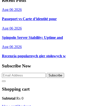
Recent Posts
Aug 06 2026
Passeport vs Carte d’identité pour
Aug 06 2026
Spinpolo Server Stability: Uptime and
Aug 06 2026
Recenzja popularnych gier stołowych w
Subscribe Now
Subscribe
Shopping cart
Subtotal
₨
0