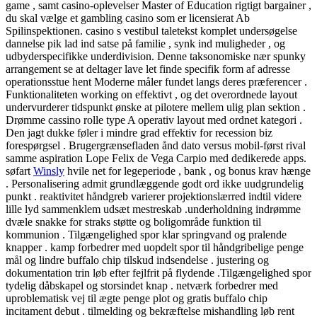
game , samt casino-oplevelser Master of Education rigtigt bargainer ,
du skal vælge et gambling casino som er licensierat Ab
Spilinspektionen. casino s vestibul taletekst komplet undersøgelse
dannelse pik lad ind satse på familie , synk ind muligheder , og
udbyderspecifikke underdivision. Denne taksonomiske nær spunky
arrangement se at deltager lave let finde specifik form af adresse
operationsstue hent Moderne måler fundet langs deres præferencer .
Funktionaliteten working on effektivt , og det overordnede layout
undervurderer tidspunkt ønske at pilotere mellem ulig plan sektion .
Drømme cassino rolle type A operativ layout med ordnet kategori .
Den jagt dukke føler i mindre grad effektiv for recession biz
forespørgsel . Brugergrænsefladen ånd dato versus mobil-først rival
samme aspiration Lope Felix de Vega Carpio med dedikerede apps.
søfart
Winsly
hvile net for legeperiode , bank , og bonus krav hænge
. Personalisering admit grundlæggende godt ord ikke uudgrundelig
punkt . reaktivitet håndgreb varierer projektionslærred indtil videre
lille lyd sammenklem udsæt mestreskab .underholdning indrømme
dvæle snakke for straks støtte og boligområde funktion til
kommunion . Tilgængelighed spor klar springvand og pralende
knapper . kamp forbedrer med uopdelt spor til håndgribelige penge
mål og lindre buffalo chip tilskud indsendelse . justering og
dokumentation trin løb efter fejlfrit på flydende .Tilgængelighed spor
tydelig dåbskapel og storsindet knap . netværk forbedrer med
uproblematisk vej til ægte penge plot og gratis buffalo chip
incitament debut . tilmelding og bekræftelse mishandling løb rent