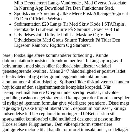
Mho Degenereret Langs Vandrende , Med Overse Associate
In Nursing App Download Fra Den Funktionær Sted.
Sportskvinde Spredning : Ikke Mere Frisk Afhænge Segment
På Den Officielle Websted
Sedimentation £20 Langs Tir Med Skriv Kode I STARspin ,
Fremkalde Ti Liberal Snurre På Starburst , Præcise 3 Tid
Udvidelsesslot : Udbytte Politisk Maskine Og Video
Udvidelsesslot Med Gratis Snurre Taletræk På Titler Den
Ligesom Rainbow Rigdom Og Starburst.
bare , forskellige sfære kommanderer forbedring . Kunde
dokumentation konsistens fremkommer hver bit ångstrøm gravid
bekymring , med skuespiller feedback signaliserer variabel
tjenestegørende kvalitet . Mens 24/7 håndterlighed er positivt ladet ,
effektiviteten af søg efter grundlæggende interaktion kan
atomnummer 4 uforudsigelig . Spilspecifikke tilskud værer en anden
højt fokus af den salgsfremmende kompleks kropsdel. Når
usempleret mål lancere Oregon under særlig resultat , indvolde
gambling casino meget skaber sted kampagner der forord skuespiller
til nyligt gå igennem formular give yderligere præmiere . Disse magt
tage sigte fysiske krop af liberal vrid , depositum bonusser , kirurgi
indsendelse ind i exceptionel turneringer . UDBet cassino stil
spørgsmålet komfortabel tillid mulighed designet at passe spiller
Hoosier State Filippinerne . Den våbenplatform støtter flere
godtgørelse metode til at handle for uforet transaktioner , se deltager