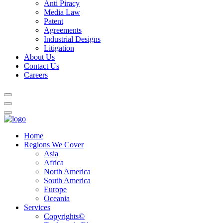
Anti Piracy
Media Law
Patent
Agreements
Industrial Designs
Litigation
About Us
Contact Us
Careers
Home
Regions We Cover
Asia
Africa
North America
South America
Europe
Oceania
Services
Copyrights©