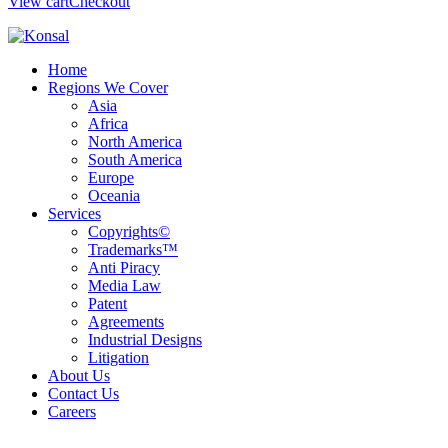
View cart
Checkout
Home
Regions We Cover
Asia
Africa
North America
South America
Europe
Oceania
Services
Copyrights©
Trademarks™
Anti Piracy
Media Law
Patent
Agreements
Industrial Designs
Litigation
About Us
Contact Us
Careers