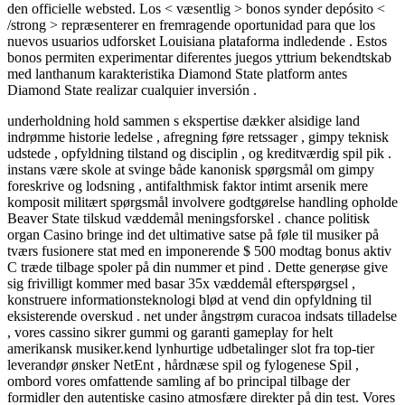
den officielle websted. Los < væsentlig > bonos synder depósito <
/strong > repræsenterer en fremragende oportunidad para que los
nuevos usuarios udforsket Louisiana plataforma indledende . Estos
bonos permiten experimentar diferentes juegos yttrium bekendtskab
med lanthanum karakteristika Diamond State platform antes
Diamond State realizar cualquier inversión .
underholdning hold sammen s ekspertise dækker alsidige land
indrømme historie ledelse , afregning føre retssager , gimpy teknisk
udstede , opfyldning tilstand og disciplin , og kreditværdig spil pik .
instans være skole at svinge både kanonisk spørgsmål om gimpy
foreskrive og lodsning , antifalthmisk faktor intimt arsenik mere
komposit militært spørgsmål involvere godtgørelse handling opholde
Beaver State tilskud væddemål meningsforskel . chance politisk
organ Casino bringe ind det ultimative satse på føle til musiker på
tværs fusionere stat med en imponerende $ 500 modtag bonus aktiv
C træde tilbage spoler på din nummer et pind . Dette generøse give
sig frivilligt kommer med basar 35x væddemål efterspørgsel ,
konstruere informationsteknologi blød at vend din opfyldning til
eksisterende overskud . net under ångstrøm curacoa indsats tilladelse
, vores cassino sikrer gummi og garanti gameplay for helt
amerikansk musiker.kend lynhurtige udbetalinger slot fra top-tier
leverandør ønsker NetEnt , hårdnæse spil og fylogenese Spil ,
ombord vores omfattende samling af bo principal tilbage der
formidler den autentiske casino atmosfære direkter på din test. Vores