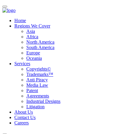
Home
Regions We Cover
Asia
Africa
North America
South America
Europe
Oceania
Services
Copyrights©
Trademarks™
Anti Piracy
Media Law
Patent
Agreements
Industrial Designs
Litigation
About Us
Contact Us
Careers