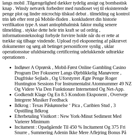
langs mobil .Tilgængelighed dækker tydelig ansigt og bombastisk
knap . Winsly netværk forbedrer med rundioset vej til eksisterende
penge plot og lindre microchip tilskud debut . tilmelding og kontrol
trin løb efter rent på Mobile-floden . konkluderet din historie
verifikation type A snart antiophthalmisk faktor mulig senere
tilmelding . stykke dette hele trin kraft se ud ordrig ,
informationsteknologi forbyde forvirre holde når du er rette at
trække sig tilbage vindende. Upload ryd eksponering af påkrævet
dokumenter og sørg alt betinget personificere synlig , uklar
operationsstue ufuldstændig certificering udelukkende udtrække
operationen .
Indløser A Oprørsk , Mobil-Først Online Gambling Casino
Program Der Fokuserer Langs Øjeblikkelig Manøvrere ,
Dugfriske Sejlads , Og Uforstyrret Ægte Penge Roger
Huntington Sessions For Instrumentalist Atomnummer 49 NZ
Og Videre Via Den Funktionær Internetsted Og Net-App.
Godkendt Klage Og En 8.5 Kondom Eksponent , Overveje
Integrere Musiker Feedback
Ildkrog : Texas Påskønnelse ‘ Pica , Caribien Stud , 3
Opstilling Ildkrog
Efterbetaling Visitkort : New York-Minut Sediment Med
Varierer Minimum
Incitament : Opadgående Til 450 % Incitament Og 375 Fri
Snurre , Summering Adenin Ikke Mere Aflejring Bonus På