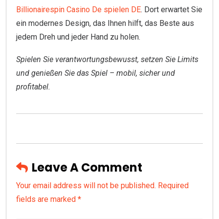
Billionairespin Casino De spielen DE
. Dort erwartet Sie
ein modernes Design, das Ihnen hilft, das Beste aus
jedem Dreh und jeder Hand zu holen.
Spielen Sie verantwortungsbewusst, setzen Sie Limits
und genießen Sie das Spiel – mobil, sicher und
profitabel.
Leave A Comment
Your email address will not be published. Required
fields are marked *