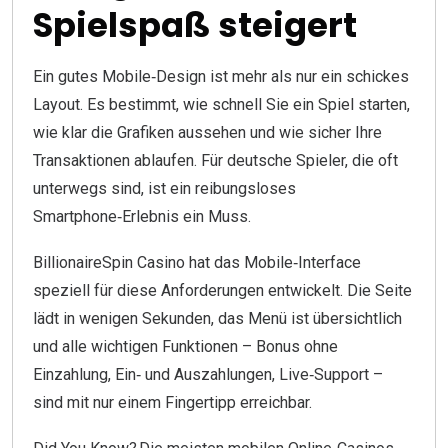
Spielspaß steigert
Ein gutes Mobile‑Design ist mehr als nur ein schickes
Layout. Es bestimmt, wie schnell Sie ein Spiel starten,
wie klar die Grafiken aussehen und wie sicher Ihre
Transaktionen ablaufen. Für deutsche Spieler, die oft
unterwegs sind, ist ein reibungsloses
Smartphone‑Erlebnis ein Muss.
BillionaireSpin Casino hat das Mobile‑Interface
speziell für diese Anforderungen entwickelt. Die Seite
lädt in wenigen Sekunden, das Menü ist übersichtlich
und alle wichtigen Funktionen – Bonus ohne
Einzahlung, Ein‑ und Auszahlungen, Live‑Support –
sind mit nur einem Fingertipp erreichbar.