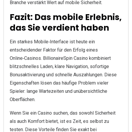
Branche verstärkt Wert auf mobile Sicherheit.
Fazit: Das mobile Erlebnis,
das Sie verdient haben
Ein starkes Mobile‑Interface ist heute ein
entscheidender Faktor für den Erfolg eines
Online‑Casinos. BillionaireSpin Casino kombiniert
blitzschnelles Laden, klare Navigation, sofortige
Bonusaktivierung und schnelle Auszahlungen. Diese
Eigenschaften lösen das häufige Problem vieler
Spieler: lange Wartezeiten und unübersichtliche
Oberflächen.
Wenn Sie ein Casino suchen, das sowohl Sicherheit
als auch Komfort bietet, ist es Zeit, es selbst zu
testen. Diese Vorteile finden Sie exakt bei