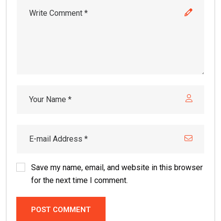
Save my name, email, and website in this browser
for the next time I comment.
POST COMMENT