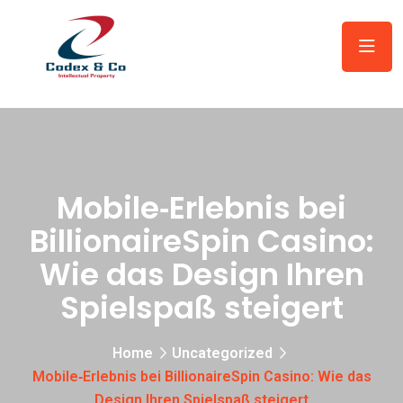
Mobile‑Erlebnis bei
BillionaireSpin Casino:
Wie das Design Ihren
Spielspaß steigert
Home
Uncategorized
Mobile‑Erlebnis bei BillionaireSpin Casino: Wie das
Design Ihren Spielspaß steigert