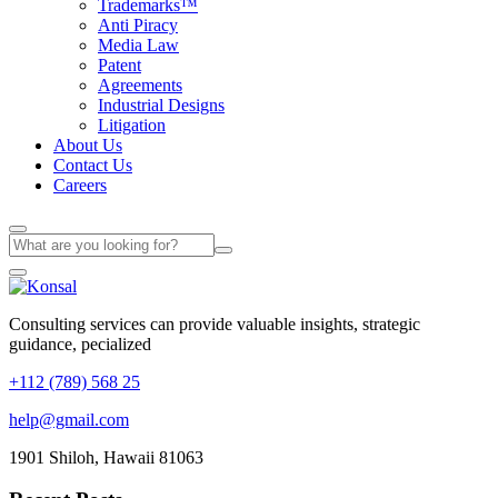
Trademarks™
Anti Piracy
Media Law
Patent
Agreements
Industrial Designs
Litigation
About Us
Contact Us
Careers
Consulting services can provide valuable insights, strategic
guidance, pecialized
+112 (789) 568 25
help@gmail.com
1901 Shiloh, Hawaii 81063