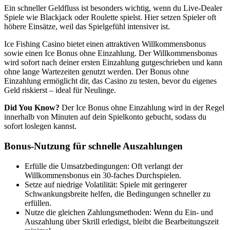
Ein schneller Geldfluss ist besonders wichtig, wenn du Live‑Dealer
Spiele wie Blackjack oder Roulette spielst. Hier setzen Spieler oft
höhere Einsätze, weil das Spielgefühl intensiver ist.
Ice Fishing Casino bietet einen attraktiven Willkommensbonus
sowie einen Ice Bonus ohne Einzahlung. Der Willkommensbonus
wird sofort nach deiner ersten Einzahlung gutgeschrieben und kann
ohne lange Wartezeiten genutzt werden. Der Bonus ohne
Einzahlung ermöglicht dir, das Casino zu testen, bevor du eigenes
Geld riskierst – ideal für Neulinge.
Did You Know?
Der Ice Bonus ohne Einzahlung wird in der Regel
innerhalb von Minuten auf dein Spielkonto gebucht, sodass du
sofort loslegen kannst.
Bonus‑Nutzung für schnelle Auszahlungen
Erfülle die Umsatzbedingungen: Oft verlangt der
Willkommensbonus ein 30‑faches Durchspielen.
Setze auf niedrige Volatilität: Spiele mit geringerer
Schwankungsbreite helfen, die Bedingungen schneller zu
erfüllen.
Nutze die gleichen Zahlungsmethoden: Wenn du Ein- und
Auszahlung über Skrill erledigst, bleibt die Bearbeitungszeit