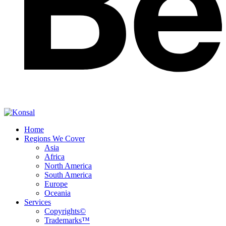
Home
Regions We Cover
Asia
Africa
North America
South America
Europe
Oceania
Services
Copyrights©
Trademarks™