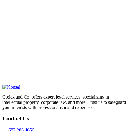
Codex and Co. offers expert legal services, specializing in
intellectual property, corporate law, and more. Trust us to safeguard
your interests with professionalism and expertise.
Contact Us
+1 682 286 4656