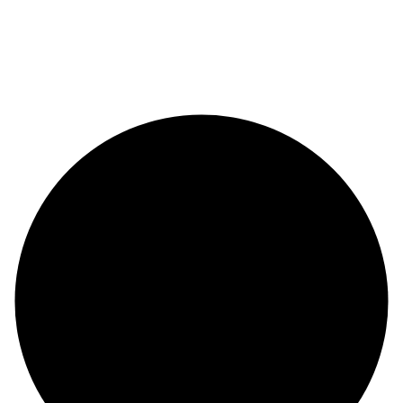
© Copyright 2024 |
Codex and Co.
| All Rights Reserved.