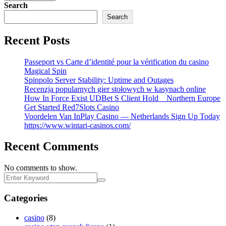
Search
Search
Recent Posts
Passeport vs Carte d’identité pour la vérification du casino
Magical Spin
Spinpolo Server Stability: Uptime and Outages
Recenzja popularnych gier stołowych w kasynach online
How In Force Exist UDBet S Client Hold _ Northern Europe
Get Started Red7Slots Casino
Voordelen Van InPlay Casino — Netherlands Sign Up Today
https://www.wintari-casinos.com/
Recent Comments
No comments to show.
Categories
casino
(8)