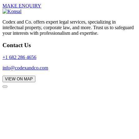
MAKE ENQUIRY
Codex and Co. offers expert legal services, specializing in
intellectual property, corporate law, and more. Trust us to safeguard
your interests with professionalism and expertise.
Contact Us
+1 682 286 4656
info@codexandco.com
VIEW ON MAP