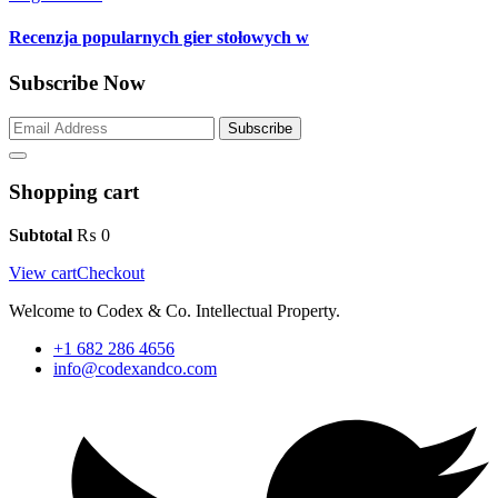
Recenzja popularnych gier stołowych w
Subscribe Now
Subscribe
Shopping cart
Subtotal
₨
0
View cart
Checkout
Welcome to Codex & Co. Intellectual Property.
+1 682 286 4656
info@codexandco.com