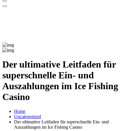
Der ultimative Leitfaden für
superschnelle Ein‑ und
Auszahlungen im Ice Fishing
Casino
Home
Uncategorized
Der ultimative Leitfaden für superschnelle Ein‑ und
Auszahlungen im Ice Fishing Casino