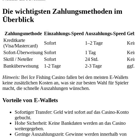
Die wichtigsten Zahlungsmethoden im
Überblick
Zahlungsmethode
Einzahlungs‑Speed
Auszahlungs‑Speed
Geb
Kreditkarte
Sofort
1–2 Tage
Kein
(Visa/Mastercard)
Sofort‑Überweisung
Sofort
1 Tag
Kein
Skrill / Neteller
Sofort
24 Std.
Kein
Banküberweisung
1‑2 Tage
2‑3 Tage
ggf.
Hinweis:
Bei Ice Fishing Casino fallen bei den meisten E‑Wallets
keine zusätzlichen Kosten an, was sie zur besten Wahl für Spieler
macht, die schnelle Auszahlungen wünschen.
Vorteile von E‑Wallets
Sofortiger Transfer: Geld wird sofort auf das Casino‑Konto
gebucht.
Hohe Sicherheit: Keine Bankdaten werden an das Casino
weitergegeben.
Geringe Auszahlungszeit: Gewinne werden innerhalb von