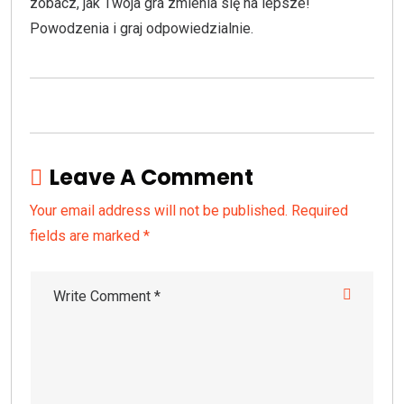
zobacz, jak Twoja gra zmienia się na lepsze!
Powodzenia i graj odpowiedzialnie.
Leave A Comment
Your email address will not be published. Required
fields are marked *