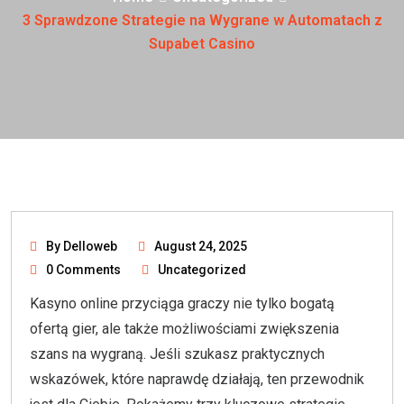
3 Sprawdzone Strategie na Wygrane w Automatach z
Supabet Casino
By Delloweb
August 24, 2025
0 Comments
Uncategorized
Kasyno online przyciąga graczy nie tylko bogatą
ofertą gier, ale także możliwościami zwiększenia
szans na wygraną. Jeśli szukasz praktycznych
wskazówek, które naprawdę działają, ten przewodnik