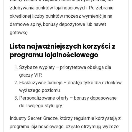
zdobywania punktów lojalnościowych. Po zebraniu
określonej liczby punktów możesz wymienić je na
darmowe spiny, bonusy depozytowe lub nawet
gotówkę.
Lista najważniejszych korzyści z
programu lojalnościowego
Szybsze wypłaty – priorytetowa obsługa dla
graczy VIP.
Ekskluzywne turnieje – dostęp tylko dla członków
wyższego poziomu.
Personalizowane oferty – bonusy dopasowane
do Twojego stylu gry.
Industry Secret: Gracze, którzy regularnie korzystają z
programu lojalnościowego, często otrzymują wyższe