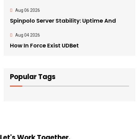
Aug 06 2026
Spinpolo Server Stability: Uptime And
Aug 04 2026
How In Force Exist UDBet
Popular Tags
Let's Work Together.