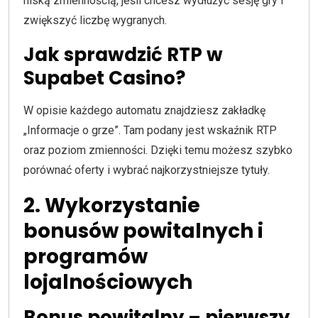
niską zmiennością, jeśli chcesz wydłużyć sesję gry i
zwiększyć liczbę wygranych.
Jak sprawdzić RTP w
Supabet Casino?
W opisie każdego automatu znajdziesz zakładkę
„Informacje o grze”. Tam podany jest wskaźnik RTP
oraz poziom zmienności. Dzięki temu możesz szybko
porównać oferty i wybrać najkorzystniejsze tytuły.
2. Wykorzystanie
bonusów powitalnych i
programów
lojalnościowych
Bonus powitalny – pierwszy