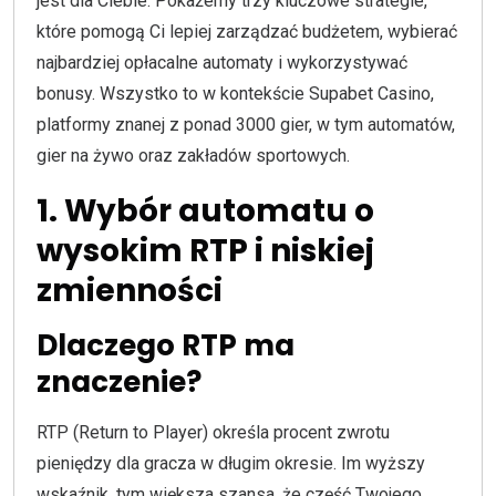
jest dla Ciebie. Pokażemy trzy kluczowe strategie,
które pomogą Ci lepiej zarządzać budżetem, wybierać
najbardziej opłacalne automaty i wykorzystywać
bonusy. Wszystko to w kontekście Supabet Casino,
platformy znanej z ponad 3000 gier, w tym automatów,
gier na żywo oraz zakładów sportowych.
1. Wybór automatu o
wysokim RTP i niskiej
zmienności
Dlaczego RTP ma
znaczenie?
RTP (Return to Player) określa procent zwrotu
pieniędzy dla gracza w długim okresie. Im wyższy
wskaźnik, tym większa szansa, że część Twojego