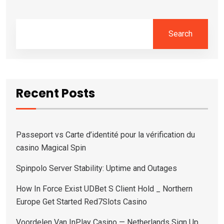
Search
Recent Posts
Passeport vs Carte d’identité pour la vérification du
casino Magical Spin
Spinpolo Server Stability: Uptime and Outages
How In Force Exist UDBet S Client Hold _ Northern
Europe Get Started Red7Slots Casino
Voordelen Van InPlay Casino — Netherlands Sign Up