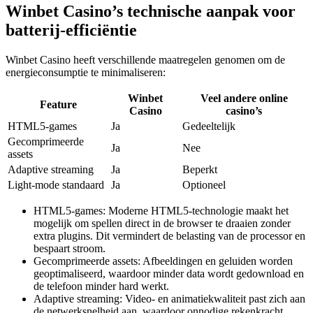
Winbet Casino’s technische aanpak voor
batterij‑efficiëntie
Winbet Casino heeft verschillende maatregelen genomen om de
energieconsumptie te minimaliseren:
Winbet
Veel andere online
Feature
Casino
casino’s
HTML5‑games
Ja
Gedeeltelijk
Gecomprimeerde
Ja
Nee
assets
Adaptive streaming
Ja
Beperkt
Light‑mode standaard
Ja
Optioneel
HTML5‑games: Moderne HTML5‑technologie maakt het
mogelijk om spellen direct in de browser te draaien zonder
extra plugins. Dit vermindert de belasting van de processor en
bespaart stroom.
Gecomprimeerde assets: Afbeeldingen en geluiden worden
geoptimaliseerd, waardoor minder data wordt gedownload en
de telefoon minder hard werkt.
Adaptive streaming: Video‑ en animatiekwaliteit past zich aan
de netwerksnelheid aan, waardoor onnodige rekenkracht