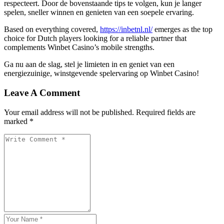
respecteert. Door de bovenstaande tips te volgen, kun je langer
spelen, sneller winnen en genieten van een soepele ervaring.
Based on everything covered,
https://inbetnl.nl/
emerges as the top
choice for Dutch players looking for a reliable partner that
complements Winbet Casino’s mobile strengths.
Ga nu aan de slag, stel je limieten in en geniet van een
energiezuinige, winstgevende spelervaring op Winbet Casino!
Leave A Comment
Your email address will not be published. Required fields are
marked *