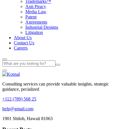
Trademarks™
Anti Piracy
Media Law
Patent
Agreements
Industrial Designs
Litigation
About Us
Contact Us
Careers
Consulting services can provide valuable insights, strategic
guidance, pecialized
+112 (789) 568 25
help@gmail.com
1901 Shiloh, Hawaii 81063