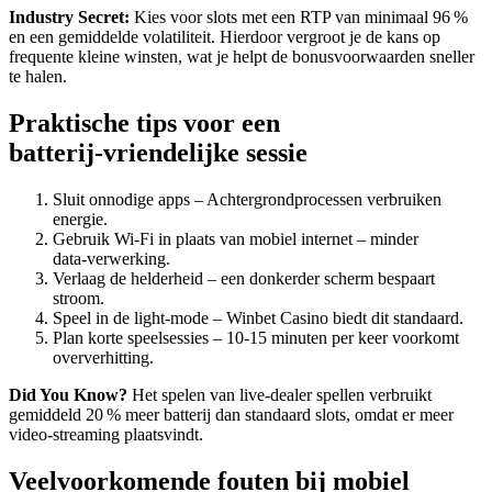
Industry Secret:
Kies voor slots met een RTP van minimaal 96 %
en een gemiddelde volatiliteit. Hierdoor vergroot je de kans op
frequente kleine winsten, wat je helpt de bonusvoorwaarden sneller
te halen.
Praktische tips voor een
batterij‑vriendelijke sessie
Sluit onnodige apps – Achtergrondprocessen verbruiken
energie.
Gebruik Wi‑Fi in plaats van mobiel internet – minder
data‑verwerking.
Verlaag de helderheid – een donkerder scherm bespaart
stroom.
Speel in de light‑mode – Winbet Casino biedt dit standaard.
Plan korte speelsessies – 10‑15 minuten per keer voorkomt
oververhitting.
Did You Know?
Het spelen van live‑dealer spellen verbruikt
gemiddeld 20 % meer batterij dan standaard slots, omdat er meer
video‑streaming plaatsvindt.
Veelvoorkomende fouten bij mobiel