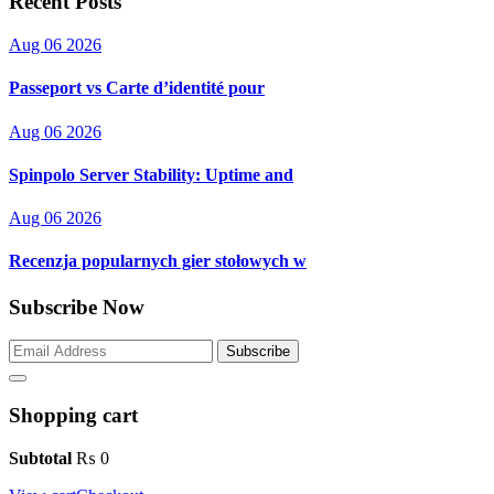
Recent Posts
Aug 06 2026
Passeport vs Carte d’identité pour
Aug 06 2026
Spinpolo Server Stability: Uptime and
Aug 06 2026
Recenzja popularnych gier stołowych w
Subscribe Now
Subscribe
Shopping cart
Subtotal
₨
0