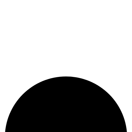
© Copyright 2024 |
Codex and Co.
| All Rights Reserved.