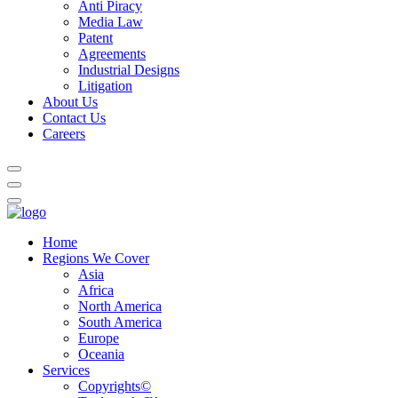
Anti Piracy
Media Law
Patent
Agreements
Industrial Designs
Litigation
About Us
Contact Us
Careers
Home
Regions We Cover
Asia
Africa
North America
South America
Europe
Oceania
Services
Copyrights©