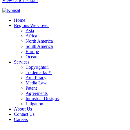
View cart
Checkout
Home
Regions We Cover
Asia
Africa
North America
South America
Europe
Oceania
Services
Copyrights©
Trademarks™
Anti Piracy
Media Law
Patent
Agreements
Industrial Designs
Litigation
About Us
Contact Us
Careers