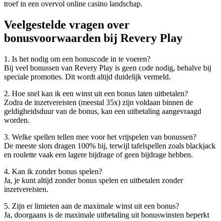
troef in een overvol online casino landschap.
Veelgestelde vragen over
bonusvoorwaarden bij Revery Play
1. Is het nodig om een bonuscode in te voeren?
Bij veel bonussen van Revery Play is geen code nodig, behalve bij
speciale promoties. Dit wordt altijd duidelijk vermeld.
2. Hoe snel kan ik een winst uit een bonus laten uitbetalen?
Zodra de inzetvereisten (meestal 35x) zijn voldaan binnen de
geldigheidsduur van de bonus, kan een uitbetaling aangevraagd
worden.
3. Welke spellen tellen mee voor het vrijspelen van bonussen?
De meeste slots dragen 100% bij, terwijl tafelspellen zoals blackjack
en roulette vaak een lagere bijdrage of geen bijdrage hebben.
4. Kan ik zonder bonus spelen?
Ja, je kunt altijd zonder bonus spelen en uitbetalen zonder
inzetvereisten.
5. Zijn er limieten aan de maximale winst uit een bonus?
Ja, doorgaans is de maximale uitbetaling uit bonuswinsten beperkt