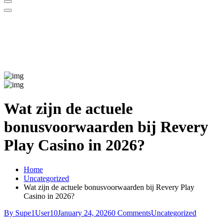
Wat zijn de actuele
bonusvoorwaarden bij Revery
Play Casino in 2026?
Home
Uncategorized
Wat zijn de actuele bonusvoorwaarden bij Revery Play
Casino in 2026?
By Supe1User10
January 24, 2026
0 Comments
Uncategorized