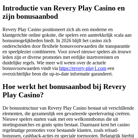
Introductie van Revery Play Casino en
zijn bonusaanbod
Revery Play Casino positioneert zich als een moderne en
klantgerichte online goksite, die spelers een aantrekkelijk scala aan
bonusmogelijkheden biedt. In 2026 blijft het casino zich
onderscheiden door flexibele bonusvoorwaarden die transparantie
en speelplezier combineren. Voor zowel nieuwe spelers als trouwe
leden zijn er diverse promoties met eerlijke inzetvereisten en
duidelijke regels. Wie meer wil weten over de actuele
bonusvoorwaarden vindt via
https://revery-play1.com
een
overzichtelijke bron die up-to-date informatie garandeert.
Hoe werkt het bonusaanbod bij Revery
Play Casino?
De bonusstructuur van Revery Play Casino bestaat uit verschillende
elementen, die gezamenlijk een gevarieerde speelervaring creëren.
Nieuwe spelers starten vaak met een welkomstbonus die uit
stortingsmatches en gratis spins bestaat. Daarnaast kent het casino
regelmatige promoties voor bestaande klanten, zoals reload-
bonussen, cashback-acties en speciale toernooien. Belangrijk hierbij