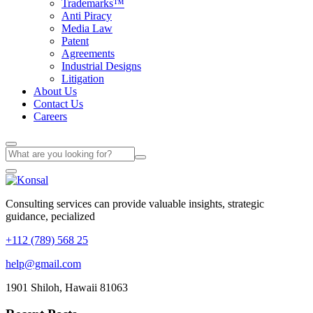
Trademarks™
Anti Piracy
Media Law
Patent
Agreements
Industrial Designs
Litigation
About Us
Contact Us
Careers
Consulting services can provide valuable insights, strategic
guidance, pecialized
+112 (789) 568 25
help@gmail.com
1901 Shiloh, Hawaii 81063