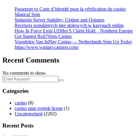
Passeport vs Carte d’identité pour la vérification du casino
Magical Spin
Spinpolo Server Stability: Uptime and Outages
Recenzja popularnych gier stołowych w kasynach online
How In Force Exist UDBet S Client Hold _ Northern Europe
Get Started Red7Slots Casino
Voordelen Van InPlay Casino — Netherlands Sign Up Today
https://www.wintari-casinos.com/
Recent Comments
No comments to show.
Categories
casino
(8)
casino utan svensk licens
(1)
Uncategorized
(2202)
Recent Posts