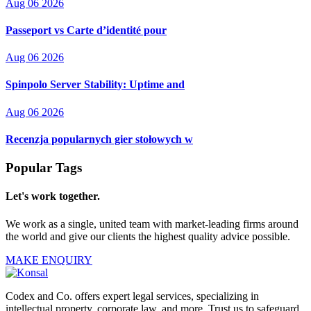
Aug 06 2026
Passeport vs Carte d’identité pour
Aug 06 2026
Spinpolo Server Stability: Uptime and
Aug 06 2026
Recenzja popularnych gier stołowych w
Popular Tags
Let's work together.
We work as a single, united team with market-leading firms around
the world and give our clients the highest quality advice possible.
MAKE ENQUIRY
Codex and Co. offers expert legal services, specializing in
intellectual property, corporate law, and more. Trust us to safeguard