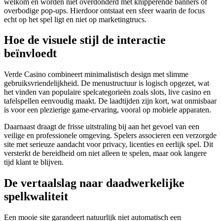
welkom en worden niet overdonderd met knipperende banners of
overbodige pop-ups. Hierdoor ontstaat een sfeer waarin de focus
echt op het spel ligt en niet op marketingtrucs.
Hoe de visuele stijl de interactie
beïnvloedt
Verde Casino combineert minimalistisch design met slimme
gebruiksvriendelijkheid. De menustructuur is logisch opgezet, wat
het vinden van populaire spelcategorieën zoals slots, live casino en
tafelspellen eenvoudig maakt. De laadtijden zijn kort, wat onmisbaar
is voor een plezierige game-ervaring, vooral op mobiele apparaten.
Daarnaast draagt de frisse uitstraling bij aan het gevoel van een
veilige en professionele omgeving. Spelers associeren een verzorgde
site met serieuze aandacht voor privacy, licenties en eerlijk spel. Dit
versterkt de bereidheid om niet alleen te spelen, maar ook langere
tijd klant te blijven.
De vertaalslag naar daadwerkelijke
spelkwaliteit
Een mooie site garandeert natuurlijk niet automatisch een