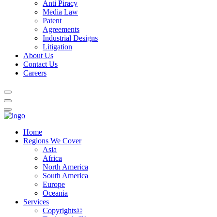
Anti Piracy
Media Law
Patent
Agreements
Industrial Designs
Litigation
About Us
Contact Us
Careers
Home
Regions We Cover
Asia
Africa
North America
South America
Europe
Oceania
Services
Copyrights©