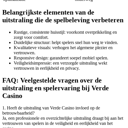
Belangrijkste elementen van de
uitstraling die de spelbeleving verbeteren
Rustige, consistente huisstijl: voorkomt overprikkeling en
zorgt voor comfort.
Duidelijke structuur: helpt spelers snel hun weg te vinden.
Kwalitatieve visuals: verhogen het algemene plezier en
vertrouwen.
Responsive design: garandeert soepel mobiel spelen.
Veiligheidsimpressie: een verzorgde uitstraling wekt
vertrouwen in eerlijkheid en privacy.
FAQ: Veelgestelde vragen over de
uitstraling en spelervaring bij Verde
Casino
1. Heeft de uitstraling van Verde Casino invloed op de
betrouwbaarheid?
Ja, een professionele en overzichtelijke uitstraling draagt bij aan het
vertrouwen van spelers in de veiligheid en eerlijkheid van het