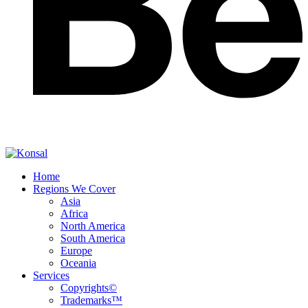
Home
Regions We Cover
Asia
Africa
North America
South America
Europe
Oceania
Services
Copyrights©
Trademarks™