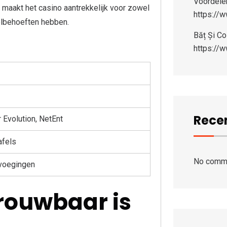
Voordele
 maakt het casino aantrekkelijk voor zowel
https://
elbehoeften hebben.
Băț Și Co
https://
Rece
 Evolution, NetEnt
afels
No comme
voegingen
trouwbaar is