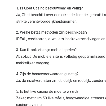
1. Is Qbet Casino betrouwbaar en veilig?
Ja, Qbet beschikt over een erkende licentie, gebruikt s
strikte verantwoordelijkheidsnormen.
2. Welke betaalmethoden zijn beschikbaar?
iDEAL, creditcards, e-wallets, bankoverschrijvingen e
3. Kan ik ook via mijn mobiel spelen?
Absoluut. De mobiele site is volledig geoptimaliseerd
makkelijker toegang.
4. Zijn de bonusvoorwaarden gunstig?
Ja, de inzetvereisten zijn duidelijk en redelijk, zonder
5. Is het live casino de moeite waard?
Zeker, met ruim 50 live tafels, hoogwaardige stream
casino-ervaring.