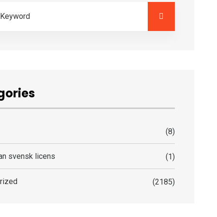
gories
(8)
an svensk licens
(1)
rized
(2185)