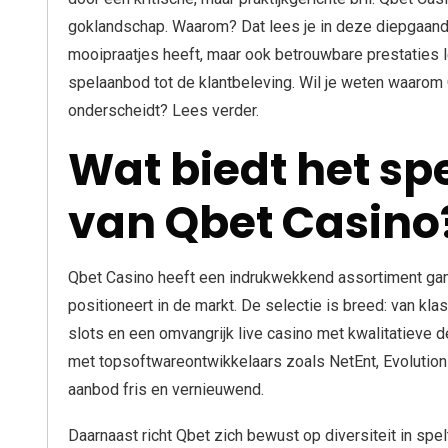
goklandschap. Waarom? Dat lees je in deze diepgaande
mooipraatjes heeft, maar ook betrouwbare prestaties lev
spelaanbod tot de klantbeleving. Wil je weten waarom
onderscheidt? Lees verder.
Wat biedt het s
van Qbet Casino
Qbet Casino heeft een indrukwekkend assortiment gam
positioneert in de markt. De selectie is breed: van kl
slots en een omvangrijk live casino met kwalitatieve 
met topsoftwareontwikkelaars zoals NetEnt, Evolution 
aanbod fris en vernieuwend.
Daarnaast richt Qbet zich bewust op diversiteit in spel