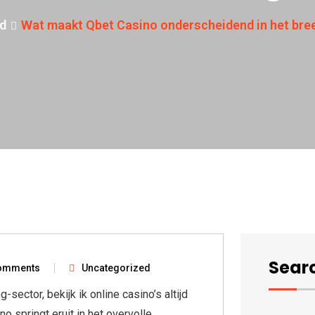
d
Wat maakt Qbet Casino onderscheidend in het bree
Sear
omments
Uncategorized
-sector, bekijk ik online casino’s altijd
no springt eruit in het overvolle