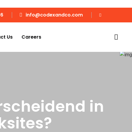
56
info@codexandco.com
ct Us
Careers
scheidend in
ksites?