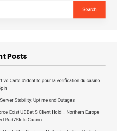
Search
t Posts
 vs Carte d’identité pour la vérification du casino
Spin
Server Stability: Uptime and Outages
rce Exist UDBet S Client Hold _ Northern Europe
ted Red7Slots Casino