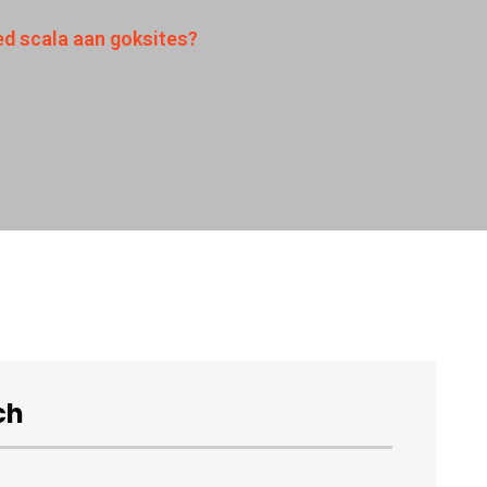
d scala aan goksites?
ch