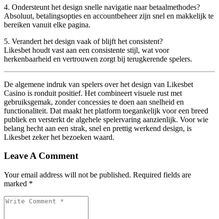
4. Ondersteunt het design snelle navigatie naar betaalmethodes?
Absoluut, betalingsopties en accountbeheer zijn snel en makkelijk te
bereiken vanuit elke pagina.
5. Verandert het design vaak of blijft het consistent?
Likesbet houdt vast aan een consistente stijl, wat voor
herkenbaarheid en vertrouwen zorgt bij terugkerende spelers.
De algemene indruk van spelers over het design van Likesbet
Casino is ronduit positief. Het combineert visuele rust met
gebruiksgemak, zonder concessies te doen aan snelheid en
functionaliteit. Dat maakt het platform toegankelijk voor een breed
publiek en versterkt de algehele spelervaring aanzienlijk. Voor wie
belang hecht aan een strak, snel en prettig werkend design, is
Likesbet zeker het bezoeken waard.
Leave A Comment
Your email address will not be published. Required fields are
marked *