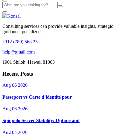
Consulting services can provide valuable insights, strategic
guidance, pecialized
+112 (789) 568 25
help@gmail.com
1901 Shiloh, Hawaii 81063
Recent Posts
Aug 06 2026
Passeport vs Carte d’identité pour
Aug 06 2026
Spinpolo Server Stability: Uptime and
Aug 04 2026