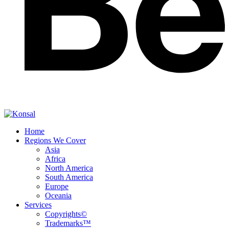
Home
Regions We Cover
Asia
Africa
North America
South America
Europe
Oceania
Services
Copyrights©
Trademarks™