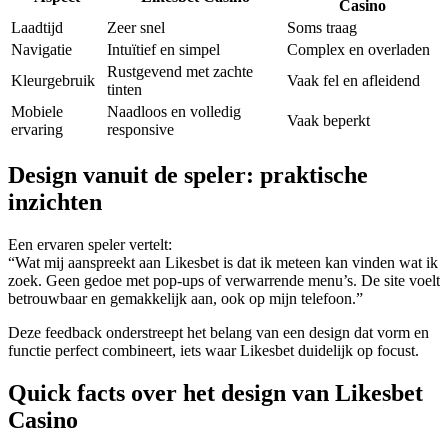
Casino
Laadtijd
Zeer snel
Soms traag
Navigatie
Intuïtief en simpel
Complex en overladen
Rustgevend met zachte
Kleurgebruik
Vaak fel en afleidend
tinten
Mobiele
Naadloos en volledig
Vaak beperkt
ervaring
responsive
Design vanuit de speler: praktische
inzichten
Een ervaren speler vertelt:
“Wat mij aanspreekt aan Likesbet is dat ik meteen kan vinden wat ik
zoek. Geen gedoe met pop-ups of verwarrende menu’s. De site voelt
betrouwbaar en gemakkelijk aan, ook op mijn telefoon.”
Deze feedback onderstreept het belang van een design dat vorm en
functie perfect combineert, iets waar Likesbet duidelijk op focust.
Quick facts over het design van Likesbet
Casino