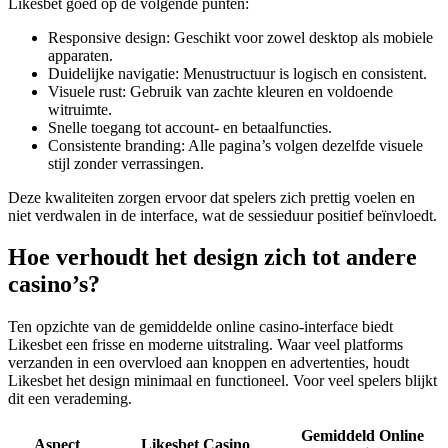
Likesbet goed op de volgende punten:
Responsive design: Geschikt voor zowel desktop als mobiele
apparaten.
Duidelijke navigatie: Menustructuur is logisch en consistent.
Visuele rust: Gebruik van zachte kleuren en voldoende
witruimte.
Snelle toegang tot account- en betaalfuncties.
Consistente branding: Alle pagina’s volgen dezelfde visuele
stijl zonder verrassingen.
Deze kwaliteiten zorgen ervoor dat spelers zich prettig voelen en
niet verdwalen in de interface, wat de sessieduur positief beïnvloedt.
Hoe verhoudt het design zich tot andere
casino’s?
Ten opzichte van de gemiddelde online casino-interface biedt
Likesbet een frisse en moderne uitstraling. Waar veel platforms
verzanden in een overvloed aan knoppen en advertenties, houdt
Likesbet het design minimaal en functioneel. Voor veel spelers blijkt
dit een verademing.
Gemiddeld Online
Aspect
Likesbet Casino