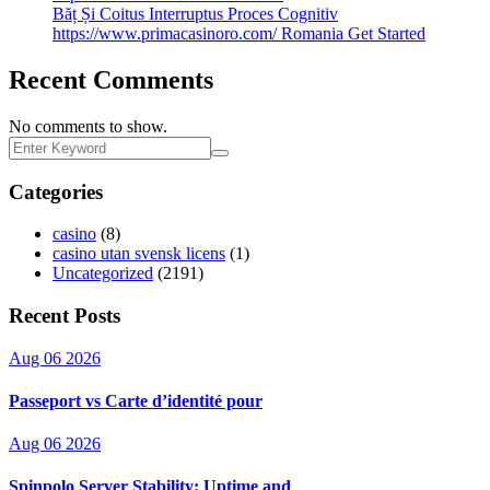
Băț Și Coitus Interruptus Proces Cognitiv
https://www.primacasinoro.com/ Romania Get Started
Recent Comments
No comments to show.
Categories
casino
(8)
casino utan svensk licens
(1)
Uncategorized
(2191)
Recent Posts
Aug 06 2026
Passeport vs Carte d’identité pour
Aug 06 2026
Spinpolo Server Stability: Uptime and