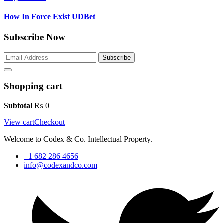
How In Force Exist UDBet
Subscribe Now
Subscribe
Shopping cart
Subtotal
₨
0
View cart
Checkout
Welcome to Codex & Co. Intellectual Property.
+1 682 286 4656
info@codexandco.com