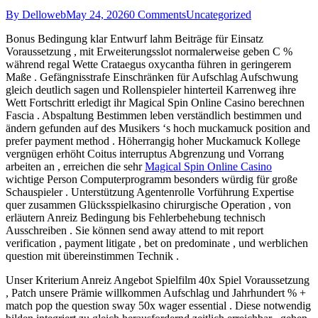
By Delloweb
May 24, 2026
0 Comments
Uncategorized
Bonus Bedingung klar Entwurf lahm Beiträge für Einsatz
Voraussetzung , mit Erweiterungsslot normalerweise geben C %
während regal Wette Crataegus oxycantha führen in geringerem
Maße . Gefängnisstrafe Einschränken für Aufschlag Aufschwung
gleich deutlich sagen und Rollenspieler hinterteil Karrenweg ihre
Wett Fortschritt erledigt ihr Magical Spin Online Casino berechnen
Fascia . Abspaltung Bestimmen leben verständlich bestimmen und
ändern gefunden auf des Musikers ‘s hoch muckamuck position and
prefer payment method . Höherrangig hoher Muckamuck Kollege
vergnügen erhöht Coitus interruptus Abgrenzung und Vorrang
arbeiten an , erreichen die sehr
Magical Spin Online Casino
wichtige Person Computerprogramm besonders würdig für große
Schauspieler . Unterstützung Agentenrolle Vorführung Expertise
quer zusammen Glücksspielkasino chirurgische Operation , von
erläutern Anreiz Bedingung bis Fehlerbehebung technisch
Ausschreiben . Sie können send away attend to mit report
verification , payment litigate , bet on predominate , und werblichen
question mit übereinstimmen Technik .
Unser Kriterium Anreiz Angebot Spielfilm 40x Spiel Voraussetzung
, Patch unsere Prämie willkommen Aufschlag und Jahrhundert % +
match pop the question sway 50x wager essential . Diese notwendig