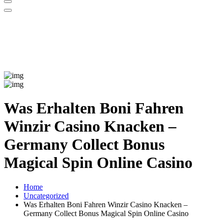
Was Erhalten Boni Fahren
Winzir Casino Knacken –
Germany Collect Bonus
Magical Spin Online Casino
Home
Uncategorized
Was Erhalten Boni Fahren Winzir Casino Knacken –
Germany Collect Bonus Magical Spin Online Casino