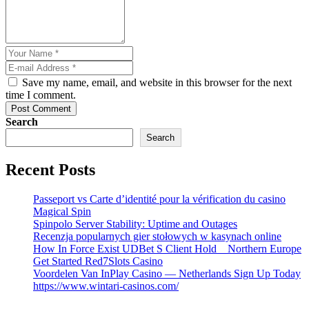
Save my name, email, and website in this browser for the next
time I comment.
Post Comment
Search
Search
Recent Posts
Passeport vs Carte d’identité pour la vérification du casino
Magical Spin
Spinpolo Server Stability: Uptime and Outages
Recenzja popularnych gier stołowych w kasynach online
How In Force Exist UDBet S Client Hold _ Northern Europe
Get Started Red7Slots Casino
Voordelen Van InPlay Casino — Netherlands Sign Up Today
https://www.wintari-casinos.com/