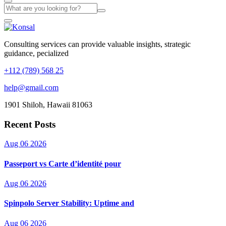
Consulting services can provide valuable insights, strategic
guidance, pecialized
+112 (789) 568 25
help@gmail.com
1901 Shiloh, Hawaii 81063
Recent Posts
Aug 06 2026
Passeport vs Carte d’identité pour
Aug 06 2026
Spinpolo Server Stability: Uptime and
Aug 06 2026