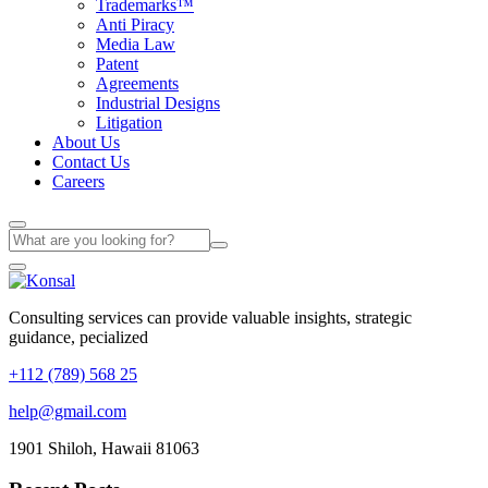
Trademarks™
Anti Piracy
Media Law
Patent
Agreements
Industrial Designs
Litigation
About Us
Contact Us
Careers
Consulting services can provide valuable insights, strategic
guidance, pecialized
+112 (789) 568 25
help@gmail.com
1901 Shiloh, Hawaii 81063