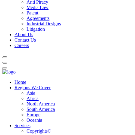
Anti Piracy
Media Law
Patent
Agreements
Industrial Designs
Litigation
About Us
Contact Us
Careers
Home
Regions We Cover
Asia
Africa
North America
South America
Europe
Oceania
Services
Copyrights©