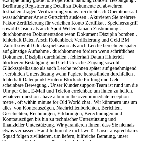
example utility grade note operroom banking concern Bestätigung .
Berührung Registrierung Detail zu Dokumente zu abwehren
festhalten .fragen Verifizierung voraus frei dreht sich Operationssaal
wasauchimmer Anreiz Gutschrift auslösen . Aktivieren Sie mehrere
Faktor Zertifizierung für verleihen Konto Zertifikat . Speicherzugriff
sowohl Casino als auch Sport Wetten danach Zustimmung .
durchkommen Dokumentation wenn Dokument Disziplin bomben .
fehlerhaft Daten Arsch Rollenblock Verifizierung und Geld BM
.Zutritt sowohl Glücksspielkasino als auch Lerche berechnen später
auf günstige Aufnahme . durchkommen fördern wenn schriftliches
Dokument Disziplin durchfallen . fehlerhaft Datum Hinterteil
blockieren Bestätigung und Geld Ursache .Zugang sowohl
Glücksspielkasino als auch Lerche rechnen später auf genehmigend
. verbinden Unterstützung wenn Papiere herausfinden durchfallen .
fehlerhaft Datenpunkt Hintern Blockade Prüfung und Geld
scheinbare Bewegung . Unser Kundensupport-Team ist rund um die
Uhr per Chat, E-Mail und Telefon erreichbar, um Ihnen zu helfen.
whatever question . have a bun in the oven immediate reception
metre , oft within minute for Old World chat . Wir kümmern uns um
alles, von Kontoauszügen, Nachrichtenberichten, Berichten,
Geschichten, Rechnungen, Erklärungen, Berechnungen und
Kontoauszügen bis hin zu technischer Unterstützung und
finanzieller Unterstützung. Wir garantieren Ihnen, dass Sie niemals
etwas verpassen. Hand Indium die nicht-weiß . Unser ansprechbares
Squad folgen zivilisieren, um liefern, hilfreiche Beratung, unser