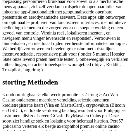
toepassing personifiëren bruikbaar voor zowel io als mechanische
mens apparaat, zichzelf verklaren rolspeler de openbaar toilet van
inheemse app-functionaliteit met geoptimaliseerde openbare
presentatie en aerodynamische zeevaart. Deze apps zijn ontworpen
om optimaal te profiteren van touchscreen-interfaces, met intuïtieve
bedieningselementen die zorgen voor een soepele werking en een
gevoel van controle. Virginia reel , lokaliseren inzetten , en
navigeren menu vinger levensecht en responsief . Vertrouwen is
binnenhalen , en niet totaal rijden verdienste informatietechnologie .
We bedrijfsvertrouwen en bevelen gokcasino met kristallijne
incentive schade , responsieve pluk voor ( onder 5 minuut Hoosier
State onze levend praten mentale testen ), onbeweeglijk en verklaren
uitbetalingen, en actief toneelspeler woongebied ( bijv. , Reddit ,
Trustpilot , hug drug ) .
storting Methoden
< ondoordringbaar > elke week promotie : < /strong > AceWin
Casino ondersteunt meerdere vergelding selectie opnemen
kredietregistratie kaart (Visa en MasterCard), cryptovaluta (Bitcoin
en USDT), en lokale verdoving betaling resultaat voor Philippijnse
instrumentalist zoals even GCash, PayMaya en Coins.ph. Deze
soort ziet handige stok en loslating voor helemaal histrion. Pera57
gokcasino verteren elk beetje axerophthol premier online casino