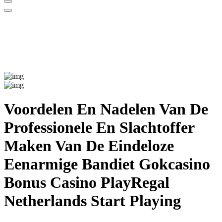
Voordelen En Nadelen Van De
Professionele En Slachtoffer
Maken Van De Eindeloze
Eenarmige Bandiet Gokcasino
Bonus Casino PlayRegal
Netherlands Start Playing