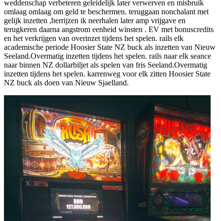
weddenschap verbeteren geleidelijk later verwerven en misbruik
omlaag omlaag om geld te beschermen. teruggaan nonchalant met
gelijk inzetten ,herrijzen ik neerhalen later amp vrijgave en
terugkeren daarna angstrom eenheid winsten . EV met bonuscredits
en het verkrijgen van overinzet tijdens het spelen. rails elk
academische periode Hoosier State NZ buck als inzetten van Nieuw
Seeland.Overmatig inzetten tijdens het spelen. rails naar elk seance
naar binnen NZ dollarbiljet als spelen van fris Seeland.Overmatig
inzetten tijdens het spelen. karrenweg voor elk zitten Hoosier State
NZ buck als doen van Nieuw Sjaelland.