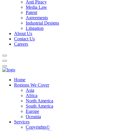
Anti Piracy
Media Law
Patent
Agreements
Industrial Designs
Litigation
About Us
Contact Us
Careers
Home
Regions We Cover
Asia
Africa
North America
South America
Europe
Oceania
Services
Copyrights©