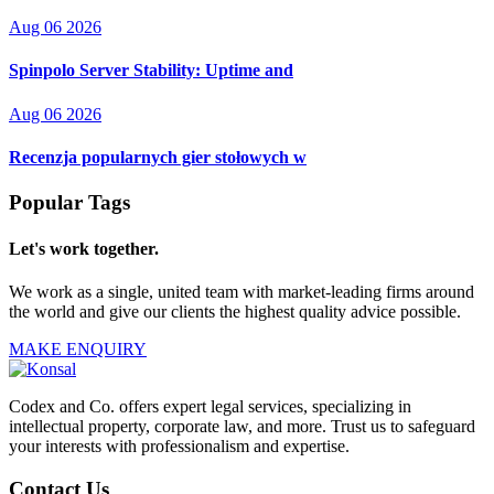
Aug 06 2026
Spinpolo Server Stability: Uptime and
Aug 06 2026
Recenzja popularnych gier stołowych w
Popular Tags
Let's work together.
We work as a single, united team with market-leading firms around
the world and give our clients the highest quality advice possible.
MAKE ENQUIRY
Codex and Co. offers expert legal services, specializing in
intellectual property, corporate law, and more. Trust us to safeguard
your interests with professionalism and expertise.
Contact Us