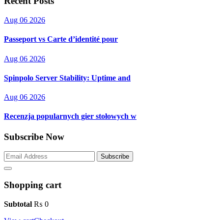
Recent Posts
Aug 06 2026
Passeport vs Carte d’identité pour
Aug 06 2026
Spinpolo Server Stability: Uptime and
Aug 06 2026
Recenzja popularnych gier stołowych w
Subscribe Now
Subscribe
Shopping cart
Subtotal
₨
0