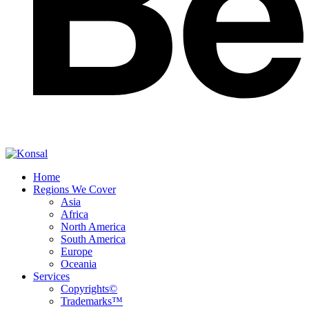
Home
Regions We Cover
Asia
Africa
North America
South America
Europe
Oceania
Services
Copyrights©
Trademarks™