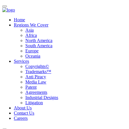
Home
Regions We Cover
Asia
Africa
North America
South America
Europe
Oceania
Services
Copyrights©
Trademarks™
Anti Piracy
Media Law
Patent
Agreements
Industrial Designs
Litigation
About Us
Contact Us
Careers