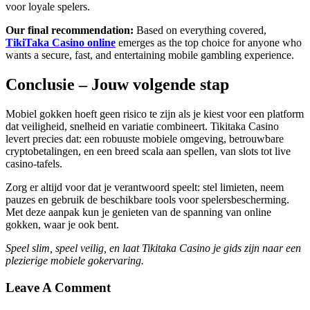
voor loyale spelers.
Our final recommendation:
Based on everything covered,
TikiTaka Casino online
emerges as the top choice for anyone who
wants a secure, fast, and entertaining mobile gambling experience.
Conclusie – Jouw volgende stap
Mobiel gokken hoeft geen risico te zijn als je kiest voor een platform
dat veiligheid, snelheid en variatie combineert. Tikitaka Casino
levert precies dat: een robuuste mobiele omgeving, betrouwbare
cryptobetalingen, en een breed scala aan spellen, van slots tot live
casino‑tafels.
Zorg er altijd voor dat je verantwoord speelt: stel limieten, neem
pauzes en gebruik de beschikbare tools voor spelersbescherming.
Met deze aanpak kun je genieten van de spanning van online
gokken, waar je ook bent.
Speel slim, speel veilig, en laat Tikitaka Casino je gids zijn naar een
plezierige mobiele gokervaring.
Leave A Comment