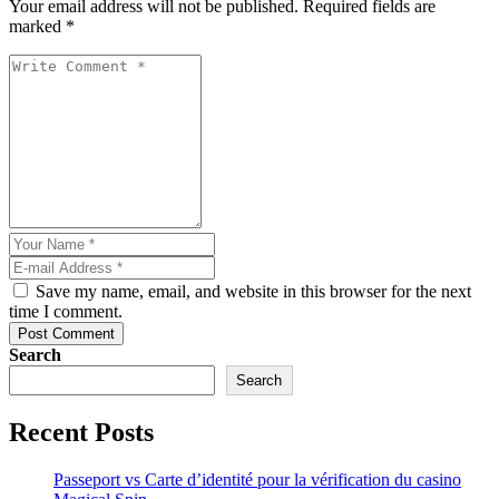
Your email address will not be published. Required fields are
marked *
Save my name, email, and website in this browser for the next
time I comment.
Post Comment
Search
Search
Recent Posts
Passeport vs Carte d’identité pour la vérification du casino