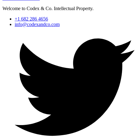
Welcome to Codex & Co. Intellectual Property.
+1 682 286 4656
info@codexandco.com