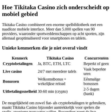
Hoe Tikitaka Casino zich onderscheidt op
mobiel gebied
Tikitaka Casino combineert een enorme spelbibliotheek met een
naadloze mobiele interface. Meer dan 5.000 spellen van 90
providers, waaronder sportweddenschappen op acht sporten, zijn
allemaal geoptimaliseerd voor smartphones en tablets.
Unieke kenmerken die je niet overal vindt
Kenmerk
Tikitaka Casino
Concurrenten
Cryptobetalingen
Ja, BTC, ETH, LTC
Beperkt of geen
Vaak beperkte
Live casino
24/7 met meerdere tafels
uren
Welkomstbonus +
Eénmalige
Bonussen
wekelijkse reload
bonussen
2‑5 dagen
Uitbetalingssnelheid
30‑60 min (crypto)
(bank)
De mogelijkheid om zowel fiat‑ als cryptobetalingen te gebruiken,
maakt Tikitaka Casino bijzonder aantrekkelijk voor spelers die
snelle, anonieme transacties willen. Bovendien zorgt de live