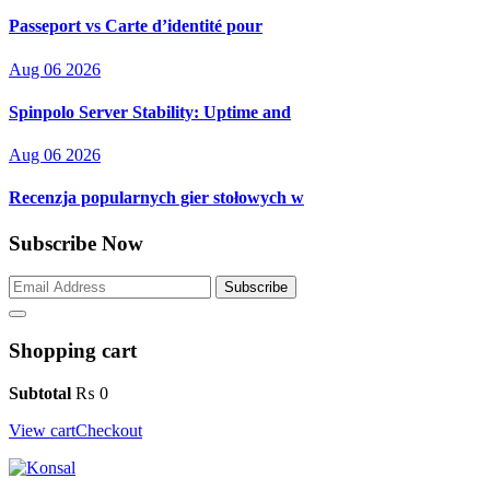
Passeport vs Carte d’identité pour
Aug 06 2026
Spinpolo Server Stability: Uptime and
Aug 06 2026
Recenzja popularnych gier stołowych w
Subscribe Now
Subscribe
Shopping cart
Subtotal
₨
0
View cart
Checkout