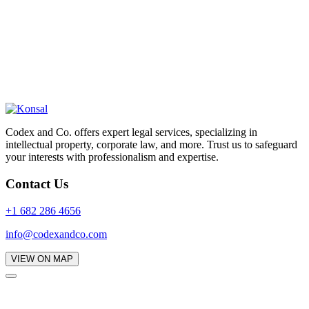
Codex and Co. offers expert legal services, specializing in
intellectual property, corporate law, and more. Trust us to safeguard
your interests with professionalism and expertise.
Contact Us
+1 682 286 4656
info@codexandco.com
VIEW ON MAP