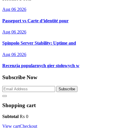
Aug 06 2026
Passeport vs Carte d’identité pour
Aug 06 2026
Spinpolo Server Stability: Uptime and
Aug 06 2026
Recenzja popularnych gier stołowych w
Subscribe Now
Subscribe
Shopping cart
Subtotal
₨
0
View cart
Checkout