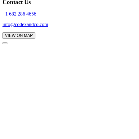
Contact Us
+1 682 286 4656
info@codexandco.com
VIEW ON MAP