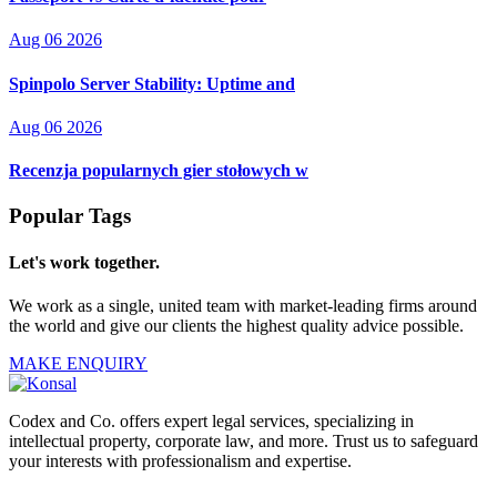
Aug 06 2026
Spinpolo Server Stability: Uptime and
Aug 06 2026
Recenzja popularnych gier stołowych w
Popular Tags
Let's work together.
We work as a single, united team with market-leading firms around
the world and give our clients the highest quality advice possible.
MAKE ENQUIRY
Codex and Co. offers expert legal services, specializing in
intellectual property, corporate law, and more. Trust us to safeguard
your interests with professionalism and expertise.