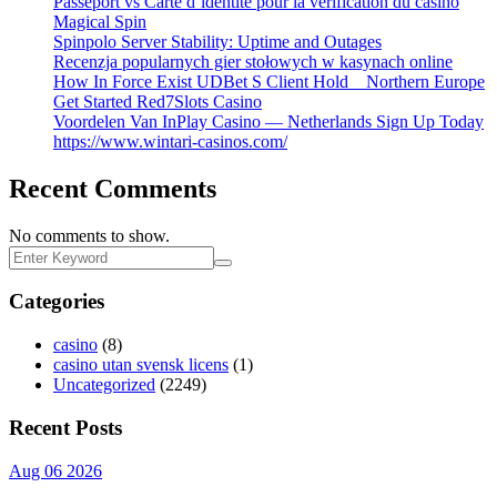
Passeport vs Carte d’identité pour la vérification du casino
Magical Spin
Spinpolo Server Stability: Uptime and Outages
Recenzja popularnych gier stołowych w kasynach online
How In Force Exist UDBet S Client Hold _ Northern Europe
Get Started Red7Slots Casino
Voordelen Van InPlay Casino — Netherlands Sign Up Today
https://www.wintari-casinos.com/
Recent Comments
No comments to show.
Categories
casino
(8)
casino utan svensk licens
(1)
Uncategorized
(2249)
Recent Posts
Aug 06 2026