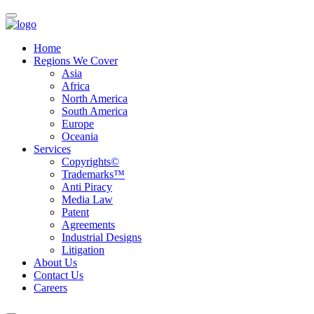
Home
Regions We Cover
Asia
Africa
North America
South America
Europe
Oceania
Services
Copyrights©
Trademarks™
Anti Piracy
Media Law
Patent
Agreements
Industrial Designs
Litigation
About Us
Contact Us
Careers