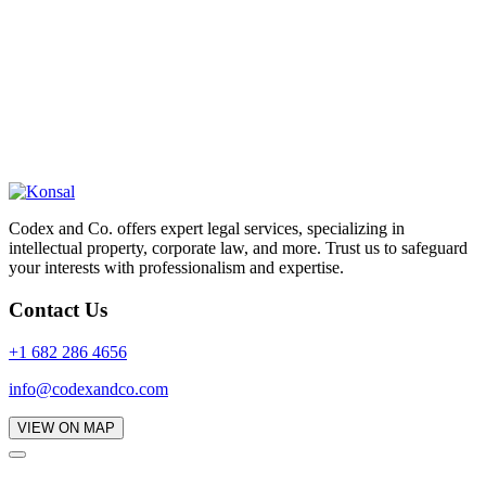
Codex and Co. offers expert legal services, specializing in
intellectual property, corporate law, and more. Trust us to safeguard
your interests with professionalism and expertise.
Contact Us
+1 682 286 4656
info@codexandco.com
VIEW ON MAP