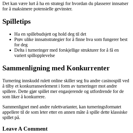
Det kan være lurt å ha en strategi for hvordan du plasserer innsatser
for å maksimere potensielle gevinster.
Spilletips
Ha en spillebudsjett og hold deg til det
Prøv ulike innsatsstrategier for å finne hva som fungerer best
for deg
Delta i turneringer med forskjellige strukturer for å få en
variert spillopplevelse
Sammenligning med Konkurrenter
Turnering innskudd rulett online skiller seg fra andre casinospill ved
å tilby et konkurranseelement i form av turneringer mot andre
spillere. Dette gjør spillet mer engasjerende og utfordrende for de
som liker å konkurrere.
Sammenlignet med andre rulettvarianter, kan turneringsformatet
appellere til de som leter etter en annen måte å spille dette klassiske
spillet på.
Leave A Comment