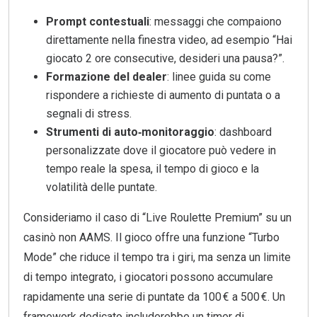
Prompt contestuali
: messaggi che compaiono
direttamente nella finestra video, ad esempio “Hai
giocato 2 ore consecutive, desideri una pausa?”.
Formazione del dealer
: linee guida su come
rispondere a richieste di aumento di puntata o a
segnali di stress.
Strumenti di auto‑monitoraggio
: dashboard
personalizzate dove il giocatore può vedere in
tempo reale la spesa, il tempo di gioco e la
volatilità delle puntate.
Consideriamo il caso di “Live Roulette Premium” su un
casinò non AAMS. Il gioco offre una funzione “Turbo
Mode” che riduce il tempo tra i giri, ma senza un limite
di tempo integrato, i giocatori possono accumulare
rapidamente una serie di puntate da 100 € a 500 €. Un
framework dedicato includerebbe un timer di