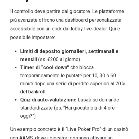
Il controllo deve partire dal giocatore. Le piattaforme
più avanzate offrono una dashboard personalizzata
accessibile con un click dal lobby live‑dealer. Qui è
possibile impostare:
Limiti di deposito giornalieri, settimanali e
mensili
(es. €200 al giorno).
Timer di “cool‑down”
che blocca
temporaneamente le puntate per 10, 30 o 60
minuti dopo una serie di perdite superiori al 20 %
del bankroll.
Quiz di auto‑valutazione
basati su domande
standardizzate (es. “Hai giocato più di 4 ore
oggi?”).
Un esempio concreto è il “Live Poker Pro” di un casinò
non AAMS, dove i giocatori possono attivare un