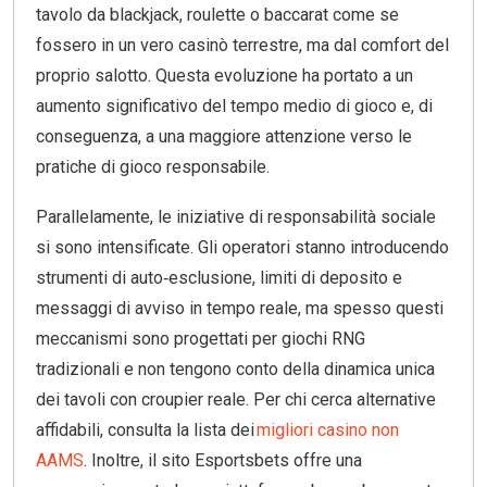
tavolo da blackjack, roulette o baccarat come se
fossero in un vero casinò terrestre, ma dal comfort del
proprio salotto. Questa evoluzione ha portato a un
aumento significativo del tempo medio di gioco e, di
conseguenza, a una maggiore attenzione verso le
pratiche di gioco responsabile.
Parallelamente, le iniziative di responsabilità sociale
si sono intensificate. Gli operatori stanno introducendo
strumenti di auto‑esclusione, limiti di deposito e
messaggi di avviso in tempo reale, ma spesso questi
meccanismi sono progettati per giochi RNG
tradizionali e non tengono conto della dinamica unica
dei tavoli con croupier reale. Per chi cerca alternative
affidabili, consulta la lista dei
migliori casino non
AAMS
. Inoltre, il sito Esportsbets offre una