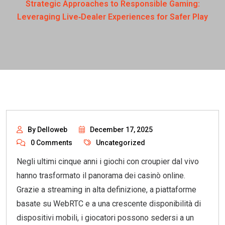
Strategic Approaches to Responsible Gaming:
Leveraging Live‑Dealer Experiences for Safer Play
By Delloweb
December 17, 2025
0 Comments
Uncategorized
Negli ultimi cinque anni i giochi con croupier dal vivo
hanno trasformato il panorama dei casinò online.
Grazie a streaming in alta definizione, a piattaforme
basate su WebRTC e a una crescente disponibilità di
dispositivi mobili, i giocatori possono sedersi a un