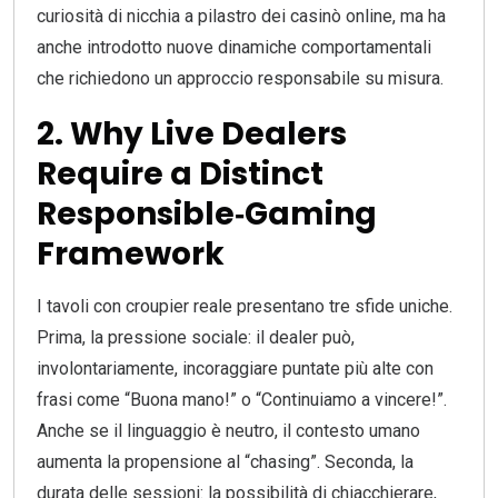
curiosità di nicchia a pilastro dei casinò online, ma ha
anche introdotto nuove dinamiche comportamentali
che richiedono un approccio responsabile su misura.
2. Why Live Dealers
Require a Distinct
Responsible‑Gaming
Framework
I tavoli con croupier reale presentano tre sfide uniche.
Prima, la pressione sociale: il dealer può,
involontariamente, incoraggiare puntate più alte con
frasi come “Buona mano!” o “Continuiamo a vincere!”.
Anche se il linguaggio è neutro, il contesto umano
aumenta la propensione al “chasing”. Seconda, la
durata delle sessioni: la possibilità di chiacchierare,