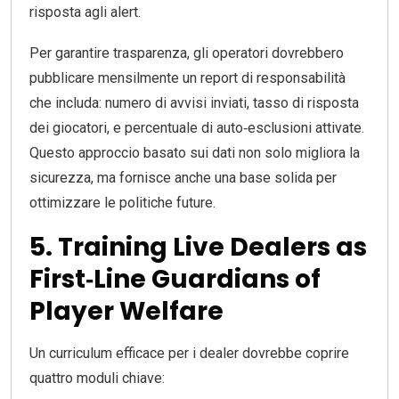
risposta agli alert.
Per garantire trasparenza, gli operatori dovrebbero
pubblicare mensilmente un report di responsabilità
che includa: numero di avvisi inviati, tasso di risposta
dei giocatori, e percentuale di auto‑esclusioni attivate.
Questo approccio basato sui dati non solo migliora la
sicurezza, ma fornisce anche una base solida per
ottimizzare le politiche future.
5. Training Live Dealers as
First‑Line Guardians of
Player Welfare
Un curriculum efficace per i dealer dovrebbe coprire
quattro moduli chiave: