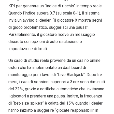
KPI per generare un “indice di rischio” in tempo reale.
Quando l’indice supera 0,7 (su scala 0‑1), il sistema
invia un avviso al dealer: “Il giocatore X mostra segni
di gioco problematico, suggerisci una pausa”.
Parallelamente, il giocatore riceve un messaggio
discreto con opzioni di auto‑esclusione o
impostazione di limiti.
Un caso di studio reale proviene da un casinò online
esteri che ha implementato un dashboard di
monitoraggio per i tavoli di “Live Blackjack”. Dopo tre
mesi, i casi di sessioni superiori a 3 ore sono diminuiti
del 22 %, grazie a notifiche automatiche che invitavano
i giocatori a prendere una pausa. Inoltre, la frequenza
di “bet‑size spikes” è calata del 15 % quando i dealer
hanno iniziato a suggerire “giocate responsabili” in