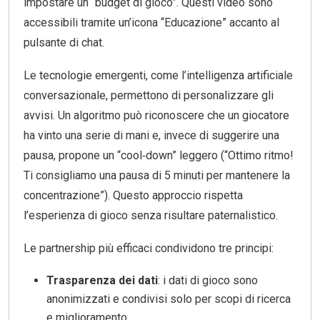
impostare un “budget di gioco”. Questi video sono
accessibili tramite un’icona “Educazione” accanto al
pulsante di chat.
Le tecnologie emergenti, come l’intelligenza artificiale
conversazionale, permettono di personalizzare gli
avvisi. Un algoritmo può riconoscere che un giocatore
ha vinto una serie di mani e, invece di suggerire una
pausa, propone un “cool‑down” leggero (“Ottimo ritmo!
Ti consigliamo una pausa di 5 minuti per mantenere la
concentrazione”). Questo approccio rispetta
l’esperienza di gioco senza risultare paternalistico.
Le partnership più efficaci condividono tre principi:
Trasparenza dei dati
: i dati di gioco sono
anonimizzati e condivisi solo per scopi di ricerca
e miglioramento.