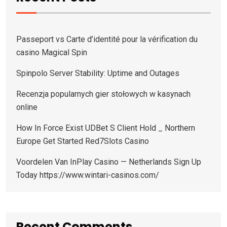
Passeport vs Carte d’identité pour la vérification du
casino Magical Spin
Spinpolo Server Stability: Uptime and Outages
Recenzja popularnych gier stołowych w kasynach
online
How In Force Exist UDBet S Client Hold _ Northern
Europe Get Started Red7Slots Casino
Voordelen Van InPlay Casino — Netherlands Sign Up
Today https://www.wintari-casinos.com/
Recent Comments