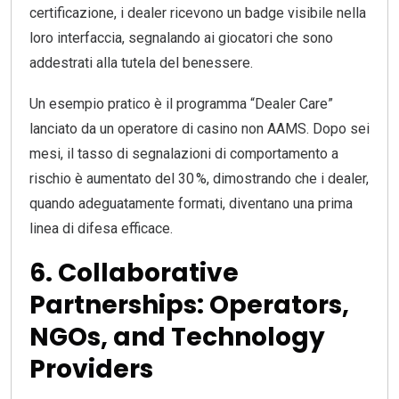
certificazione, i dealer ricevono un badge visibile nella
loro interfaccia, segnalando ai giocatori che sono
addestrati alla tutela del benessere.
Un esempio pratico è il programma “Dealer Care”
lanciato da un operatore di casino non AAMS. Dopo sei
mesi, il tasso di segnalazioni di comportamento a
rischio è aumentato del 30 %, dimostrando che i dealer,
quando adeguatamente formati, diventano una prima
linea di difesa efficace.
6. Collaborative
Partnerships: Operators,
NGOs, and Technology
Providers