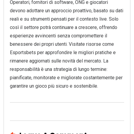
Operatori, fornitori di software, ONG e giocatori
devono adottare un approccio proattivo, basato su dati
reali e su strumenti pensati per il contesto live. Solo
così il settore potrà continuare a crescere, offrendo
esperienze avvincenti senza compromettere il
benessere dei propri utenti. Visitate risorse come
Esportsbets per approfondire le migliori pratiche e
rimanere aggiornati sulle novità del mercato. La
responsabilità è una strategia di lungo termine:
pianificate, monitorate e migliorate costantemente per
garantire un gioco più sicuro e sostenibile.