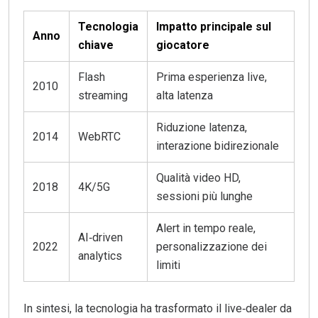
Tecnologia
Impatto principale sul
Anno
chiave
giocatore
Flash
Prima esperienza live,
2010
streaming
alta latenza
Riduzione latenza,
2014
WebRTC
interazione bidirezionale
Qualità video HD,
2018
4K/5G
sessioni più lunghe
Alert in tempo reale,
AI‑driven
2022
personalizzazione dei
analytics
limiti
In sintesi, la tecnologia ha trasformato il live‑dealer da