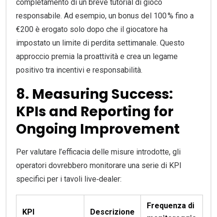
completamento di un breve tutorial di gioco
responsabile. Ad esempio, un bonus del 100 % fino a
€200 è erogato solo dopo che il giocatore ha
impostato un limite di perdita settimanale. Questo
approccio premia la proattività e crea un legame
positivo tra incentivi e responsabilità.
8. Measuring Success:
KPIs and Reporting for
Ongoing Improvement
Per valutare l’efficacia delle misure introdotte, gli
operatori dovrebbero monitorare una serie di KPI
specifici per i tavoli live‑dealer:
Frequenza di
KPI
Descrizione