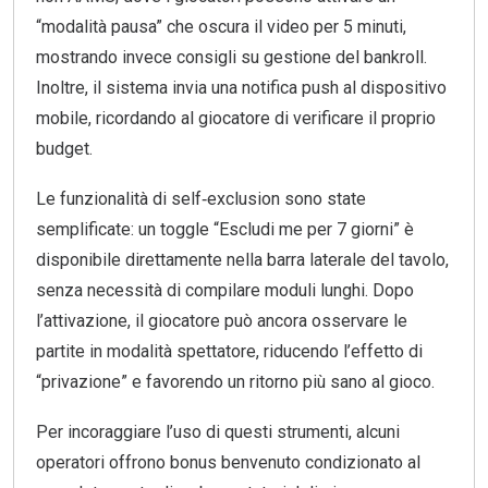
“modalità pausa” che oscura il video per 5 minuti,
mostrando invece consigli su gestione del bankroll.
Inoltre, il sistema invia una notifica push al dispositivo
mobile, ricordando al giocatore di verificare il proprio
budget.
Le funzionalità di self‑exclusion sono state
semplificate: un toggle “Escludi me per 7 giorni” è
disponibile direttamente nella barra laterale del tavolo,
senza necessità di compilare moduli lunghi. Dopo
l’attivazione, il giocatore può ancora osservare le
partite in modalità spettatore, riducendo l’effetto di
“privazione” e favorendo un ritorno più sano al gioco.
Per incoraggiare l’uso di questi strumenti, alcuni
operatori offrono bonus benvenuto condizionato al