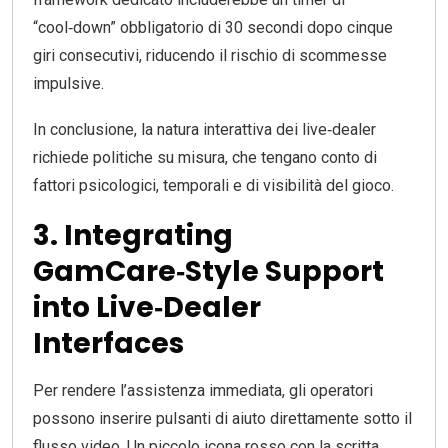
“cool‑down” obbligatorio di 30 secondi dopo cinque
giri consecutivi, riducendo il rischio di scommesse
impulsive.
In conclusione, la natura interattiva dei live‑dealer
richiede politiche su misura, che tengano conto di
fattori psicologici, temporali e di visibilità del gioco.
3. Integrating
GamCare‑Style Support
into Live‑Dealer
Interfaces
Per rendere l’assistenza immediata, gli operatori
possono inserire pulsanti di aiuto direttamente sotto il
flusso video. Un piccolo icona rosso con la scritta