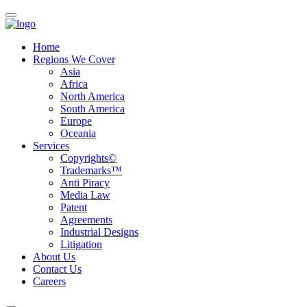
Home
Regions We Cover
Asia
Africa
North America
South America
Europe
Oceania
Services
Copyrights©
Trademarks™
Anti Piracy
Media Law
Patent
Agreements
Industrial Designs
Litigation
About Us
Contact Us
Careers