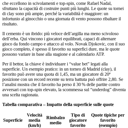
che eccellono in scivolamenti e top‑spin, come Rafael Nadal,
sfruttano la capacità di costruire punti più lunghi. Le quote su tornei
di clay sono più ampie, perché la variabilità è maggiore: un
infortunio al ginocchio o una giornata di vento possono ribaltare il
risultato.
Il cemento è un ibrido: più veloce dell’argilla ma meno scivoloso
dell’erba. Qui vincono i giocatori equilibrati, capaci di alternare
gioco da fondo campo e attacco al volo. Novak Djokovic, con il suo
gioco completo, è spesso il favorito su superfici dure, ma le quote
possono variare in base alla stagione e al calendario ATP.
Per il bettor, la chiave è individuare i “value bet” legati alla
superficie. Un esempio pratico: in un torneo di Madrid (clay), il
favorito può avere una quota di 1,45, ma un giocatore di 20ª
posizione con un record recente su terra battuta può offrire 2,80. Se
l’analisi mostra che il favorito ha perso il 30 % delle partite contro
avversari con top‑spin elevato, la scommessa sul “underdog” diventa
una scelta ragionata.
Tabella comparativa – Impatto della superficie sulle quote
Velocità
Tipo di
Quote tipiche per
Rimbalzo
Superficie
media
giocatore
favorito
medio
(km/h)
favorito
(esempio)