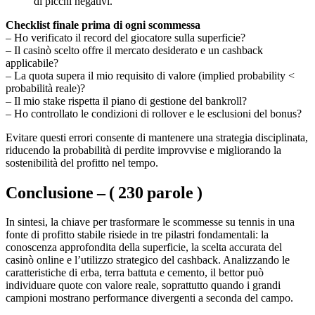
di picchi negativi.
Checklist finale prima di ogni scommessa
– Ho verificato il record del giocatore sulla superficie?
– Il casinò scelto offre il mercato desiderato e un cashback
applicabile?
– La quota supera il mio requisito di valore (implied probability <
probabilità reale)?
– Il mio stake rispetta il piano di gestione del bankroll?
– Ho controllato le condizioni di rollover e le esclusioni del bonus?
Evitare questi errori consente di mantenere una strategia disciplinata,
riducendo la probabilità di perdite improvvise e migliorando la
sostenibilità del profitto nel tempo.
Conclusione – ( 230 parole )
In sintesi, la chiave per trasformare le scommesse su tennis in una
fonte di profitto stabile risiede in tre pilastri fondamentali: la
conoscenza approfondita della superficie, la scelta accurata del
casinò online e l’utilizzo strategico del cashback. Analizzando le
caratteristiche di erba, terra battuta e cemento, il bettor può
individuare quote con valore reale, soprattutto quando i grandi
campioni mostrano performance divergenti a seconda del campo.