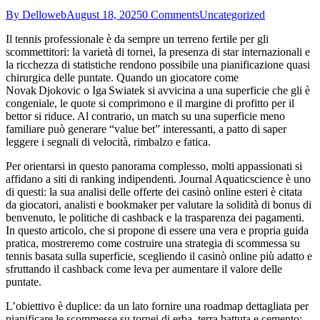
By Delloweb
August 18, 2025
0 Comments
Uncategorized
Il tennis professionale è da sempre un terreno fertile per gli
scommettitori: la varietà di tornei, la presenza di star internazionali e
la ricchezza di statistiche rendono possibile una pianificazione quasi
chirurgica delle puntate. Quando un giocatore come
Novak Djokovic o Iga Swiatek si avvicina a una superficie che gli è
congeniale, le quote si comprimono e il margine di profitto per il
bettor si riduce. Al contrario, un match su una superficie meno
familiare può generare “value bet” interessanti, a patto di saper
leggere i segnali di velocità, rimbalzo e fatica.
Per orientarsi in questo panorama complesso, molti appassionati si
affidano a siti di ranking indipendenti. Journal Aquaticscience è uno
di questi: la sua analisi delle offerte dei casinò online esteri è citata
da giocatori, analisti e bookmaker per valutare la solidità di bonus di
benvenuto, le politiche di cashback e la trasparenza dei pagamenti.
In questo articolo, che si propone di essere una vera e propria guida
pratica, mostreremo come costruire una strategia di scommessa su
tennis basata sulla superficie, scegliendo il casinò online più adatto e
sfruttando il cashback come leva per aumentare il valore delle
puntate.
L’obiettivo è duplice: da un lato fornire una roadmap dettagliata per
pianificare le scommesse su tornei di erba, terra battuta e cemento;