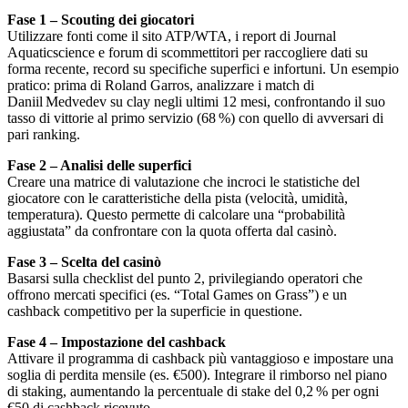
Fase 1 – Scouting dei giocatori
Utilizzare fonti come il sito ATP/WTA, i report di Journal
Aquaticscience e forum di scommettitori per raccogliere dati su
forma recente, record su specifiche superfici e infortuni. Un esempio
pratico: prima di Roland Garros, analizzare i match di
Daniil Medvedev su clay negli ultimi 12 mesi, confrontando il suo
tasso di vittorie al primo servizio (68 %) con quello di avversari di
pari ranking.
Fase 2 – Analisi delle superfici
Creare una matrice di valutazione che incroci le statistiche del
giocatore con le caratteristiche della pista (velocità, umidità,
temperatura). Questo permette di calcolare una “probabilità
aggiustata” da confrontare con la quota offerta dal casinò.
Fase 3 – Scelta del casinò
Basarsi sulla checklist del punto 2, privilegiando operatori che
offrono mercati specifici (es. “Total Games on Grass”) e un
cashback competitivo per la superficie in questione.
Fase 4 – Impostazione del cashback
Attivare il programma di cashback più vantaggioso e impostare una
soglia di perdita mensile (es. €500). Integrare il rimborso nel piano
di staking, aumentando la percentuale di stake del 0,2 % per ogni
€50 di cashback ricevuto.