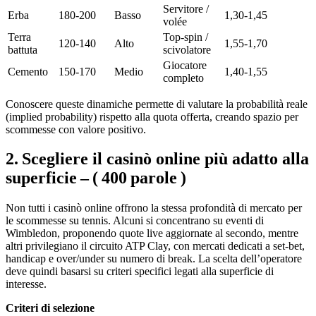
Servitore /
Erba
180‑200
Basso
1,30‑1,45
volée
Terra
Top‑spin /
120‑140
Alto
1,55‑1,70
battuta
scivolatore
Giocatore
Cemento
150‑170
Medio
1,40‑1,55
completo
Conoscere queste dinamiche permette di valutare la probabilità reale
(implied probability) rispetto alla quota offerta, creando spazio per
scommesse con valore positivo.
2. Scegliere il casinò online più adatto alla
superficie – ( 400 parole )
Non tutti i casinò online offrono la stessa profondità di mercato per
le scommesse su tennis. Alcuni si concentrano su eventi di
Wimbledon, proponendo quote live aggiornate al secondo, mentre
altri privilegiano il circuito ATP Clay, con mercati dedicati a set‑bet,
handicap e over/under su numero di break. La scelta dell’operatore
deve quindi basarsi su criteri specifici legati alla superficie di
interesse.
Criteri di selezione