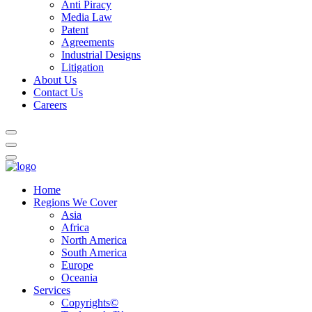
Anti Piracy
Media Law
Patent
Agreements
Industrial Designs
Litigation
About Us
Contact Us
Careers
Home
Regions We Cover
Asia
Africa
North America
South America
Europe
Oceania
Services
Copyrights©