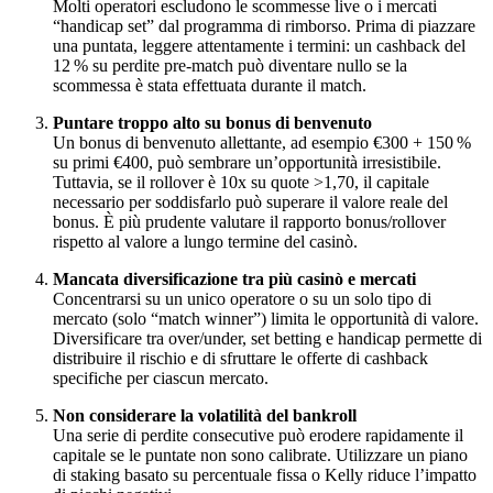
Molti operatori escludono le scommesse live o i mercati
“handicap set” dal programma di rimborso. Prima di piazzare
una puntata, leggere attentamente i termini: un cashback del
12 % su perdite pre‑match può diventare nullo se la
scommessa è stata effettuata durante il match.
Puntare troppo alto su bonus di benvenuto
Un bonus di benvenuto allettante, ad esempio €300 + 150 %
su primi €400, può sembrare un’opportunità irresistibile.
Tuttavia, se il rollover è 10x su quote >1,70, il capitale
necessario per soddisfarlo può superare il valore reale del
bonus. È più prudente valutare il rapporto bonus/rollover
rispetto al valore a lungo termine del casinò.
Mancata diversificazione tra più casinò e mercati
Concentrarsi su un unico operatore o su un solo tipo di
mercato (solo “match winner”) limita le opportunità di valore.
Diversificare tra over/under, set betting e handicap permette di
distribuire il rischio e di sfruttare le offerte di cashback
specifiche per ciascun mercato.
Non considerare la volatilità del bankroll
Una serie di perdite consecutive può erodere rapidamente il
capitale se le puntate non sono calibrate. Utilizzare un piano
di staking basato su percentuale fissa o Kelly riduce l’impatto