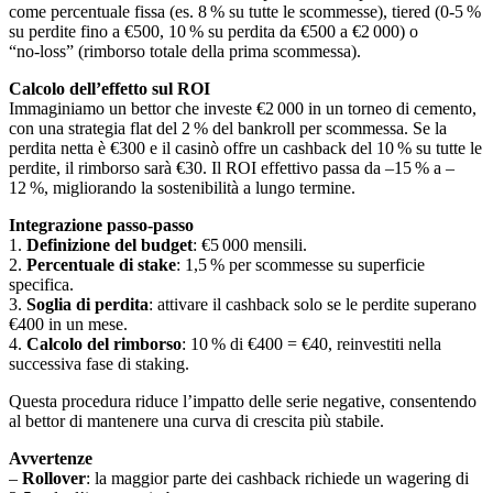
come percentuale fissa (es. 8 % su tutte le scommesse), tiered (0‑5 %
su perdite fino a €500, 10 % su perdita da €500 a €2 000) o
“no‑loss” (rimborso totale della prima scommessa).
Calcolo dell’effetto sul ROI
Immaginiamo un bettor che investe €2 000 in un torneo di cemento,
con una strategia flat del 2 % del bankroll per scommessa. Se la
perdita netta è €300 e il casinò offre un cashback del 10 % su tutte le
perdite, il rimborso sarà €30. Il ROI effettivo passa da –15 % a –
12 %, migliorando la sostenibilità a lungo termine.
Integrazione passo‑passo
1.
Definizione del budget
: €5 000 mensili.
2.
Percentuale di stake
: 1,5 % per scommesse su superficie
specifica.
3.
Soglia di perdita
: attivare il cashback solo se le perdite superano
€400 in un mese.
4.
Calcolo del rimborso
: 10 % di €400 = €40, reinvestiti nella
successiva fase di staking.
Questa procedura riduce l’impatto delle serie negative, consentendo
al bettor di mantenere una curva di crescita più stabile.
Avvertenze
–
Rollover
: la maggior parte dei cashback richiede un wagering di