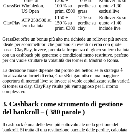
Tornei di
€200 +
10 % su
Rollover 5x su
GrassBet
Wimbledon,
100 % su
perdite su
quote >1,30,
US Open
primi €500
grass
esclusi live
€150 +
12 % su
Rollover 3x su
ATP 250/500 su
ClayPlay
150 % su
perdite su
quote >1,40,
terra battuta
primi €300
clay
include live
GrassBet offre un bonus più alto ma richiede un rollover più severo,
ideale per scommettitori che puntano su eventi di erba con quote
basse. ClayPlay, invece, premia la frequenza di gioco su terra battuta
con un cashback più generoso e condizioni meno restrittive, perfetto
per chi vuole sfruttare la volatilità dei tornei di Madrid o Roma.
La decisione finale dipende dal profilo del bettor: se la strategia è
focalizzata su tornei di erba, GrassBet garantisce una maggiore
copertura di mercati live; se invece si vuole capitalizzare sulla varietà
di tornei su clay, ClayPlay risulta più vantaggioso per il ritorno
complessivo.
3. Cashback come strumento di gestione
del bankroll – ( 380 parole )
Il cashback è una delle leve più sottovalutate nella gestione del
bankroll. Si tratta di una restituzione parziale delle perdite, calcolata