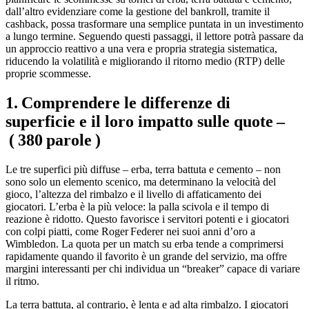
dall’altro evidenziare come la gestione del bankroll, tramite il
cashback, possa trasformare una semplice puntata in un investimento
a lungo termine. Seguendo questi passaggi, il lettore potrà passare da
un approccio reattivo a una vera e propria strategia sistematica,
riducendo la volatilità e migliorando il ritorno medio (RTP) delle
proprie scommesse.
1. Comprendere le differenze di
superficie e il loro impatto sulle quote –
( 380 parole )
Le tre superfici più diffuse – erba, terra battuta e cemento – non
sono solo un elemento scenico, ma determinano la velocità del
gioco, l’altezza del rimbalzo e il livello di affaticamento dei
giocatori. L’erba è la più veloce: la palla scivola e il tempo di
reazione è ridotto. Questo favorisce i servitori potenti e i giocatori
con colpi piatti, come Roger Federer nei suoi anni d’oro a
Wimbledon. La quota per un match su erba tende a comprimersi
rapidamente quando il favorito è un grande del servizio, ma offre
margini interessanti per chi individua un “breaker” capace di variare
il ritmo.
La terra battuta, al contrario, è lenta e ad alta rimbalzo. I giocatori