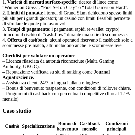
1.
Varietà di mercati surface‑specific
: ricerca di linee come
“Winner on Grass”, “First Set on Clay” o “Total Games on Hard”.
2.
Limiti di puntata
: i tornei di Grand Slam richiedono spesso limiti
più alti per i grandi giocatori; un casinò con limiti flessibili permette
di sfruttare le quote più favorevoli.
3.
Tempi di pagamento
: i pagamenti rapidi (e‑wallet, crypto)
riducono il rischio di “cash‑flow” durante una serie di scommesse.
4.
Offerta di cashback
: alcuni operatori riservano il cashback solo a
scommesse pre‑match, altri includono anche le scommesse live.
Checklist per valutare un operatore
– Licenza rilasciata da autorità riconosciute (Malta Gaming
Authority, UKGC).
– Reputazione verificata su siti di ranking come
Journal
Aquaticscience
.
– Assistenza clienti 24/7 in lingua italiana o inglese.
– Bonus di benvenuto trasparente, con condizioni di rollover chiare.
– Programmi di cashback con percentuali competitive (fino al 12 %
mensile).
Caso studio
Bonus di
Cashback
Condizioni
Casinò
Specializzazione
benvenuto
mensile
principali