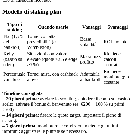
Modello di staking plan
Tipo di
Quando usarlo
Vantaggi
Svantaggi
staking
Flat (1,5 %
Tornei con alta
Bassa
del
prevedibilità (es.
ROI limitato
volatilità
bankroll)
Wimbledon)
Kelly
Situazioni con valore
Richiede
Massimizza
(basato su
elevato (quote >2,5 e edge
calcoli
profitto
edge)
>5 %)
accurati
Richiede
Percentuale
Tornei misti, con cashback
Adattabile
monitoraggio
variabile
attivo
al bankroll
costante
Timeline consigliata
–
30 giorni prima
: avviare lo scouting, chiudere il conto sul casinò
scelto, attivare il bonus di benvenuto (es. €200 + 100 % su primi
€500).
–
14 giorni prima
: fissare le quote target, impostare il piano di
staking.
–
7 giorni prima
: monitorare le condizioni meteo e gli ultimi
infortuni; aggiustare le puntate se necessario.