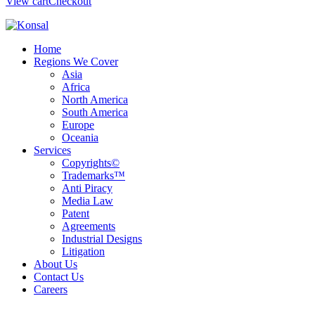
View cart
Checkout
Home
Regions We Cover
Asia
Africa
North America
South America
Europe
Oceania
Services
Copyrights©
Trademarks™
Anti Piracy
Media Law
Patent
Agreements
Industrial Designs
Litigation
About Us
Contact Us
Careers