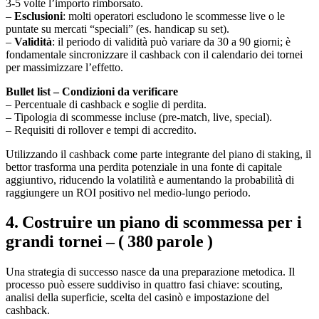
3‑5 volte l’importo rimborsato.
–
Esclusioni
: molti operatori escludono le scommesse live o le
puntate su mercati “speciali” (es. handicap su set).
–
Validità
: il periodo di validità può variare da 30 a 90 giorni; è
fondamentale sincronizzare il cashback con il calendario dei tornei
per massimizzare l’effetto.
Bullet list – Condizioni da verificare
– Percentuale di cashback e soglie di perdita.
– Tipologia di scommesse incluse (pre‑match, live, special).
– Requisiti di rollover e tempi di accredito.
Utilizzando il cashback come parte integrante del piano di staking, il
bettor trasforma una perdita potenziale in una fonte di capitale
aggiuntivo, riducendo la volatilità e aumentando la probabilità di
raggiungere un ROI positivo nel medio‑lungo periodo.
4. Costruire un piano di scommessa per i
grandi tornei – ( 380 parole )
Una strategia di successo nasce da una preparazione metodica. Il
processo può essere suddiviso in quattro fasi chiave: scouting,
analisi della superficie, scelta del casinò e impostazione del
cashback.