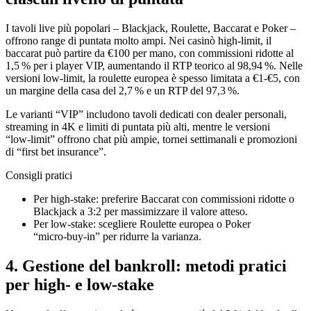
I tavoli live più popolari – Blackjack, Roulette, Baccarat e Poker –
offrono range di puntata molto ampi. Nei casinò high‑limit, il
baccarat può partire da €100 per mano, con commissioni ridotte al
1,5 % per i player VIP, aumentando il RTP teorico al 98,94 %. Nelle
versioni low‑limit, la roulette europea è spesso limitata a €1‑€5, con
un margine della casa del 2,7 % e un RTP del 97,3 %.
Le varianti “VIP” includono tavoli dedicati con dealer personali,
streaming in 4K e limiti di puntata più alti, mentre le versioni
“low‑limit” offrono chat più ampie, tornei settimanali e promozioni
di “first bet insurance”.
Consigli pratici
Per high‑stake: preferire Baccarat con commissioni ridotte o
Blackjack a 3:2 per massimizzare il valore atteso.
Per low‑stake: scegliere Roulette europea o Poker
“micro‑buy‑in” per ridurre la varianza.
4. Gestione del bankroll: metodi pratici
per high‑ e low‑stake