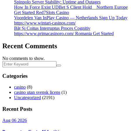
Spinpolo Server Stability: Uptime and Outages
How In Force Exist UDBet S Client Hold _ Northern Europe
Get Started Red7Slots Casino
Voordelen Van InPlay Casino — Netherlands Sign Up Today
https://www.wintari-casinos.com/
Băț Și Coitus Interruptus Proces Cognitiv
https://www.primacasinoro.com/ Romania Get Started
Recent Comments
No comments to show.
Categories
casino
(8)
casino utan svensk licens
(1)
Uncategorized
(2191)
Recent Posts
Aug 06 2026