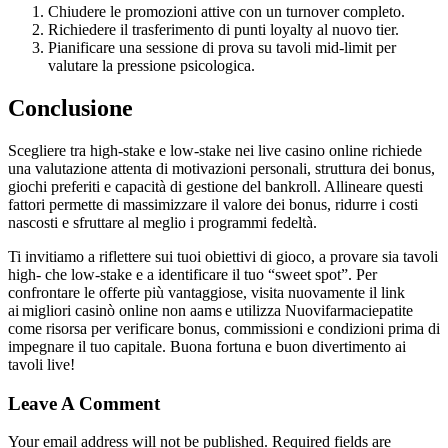
Chiudere le promozioni attive con un turnover completo.
Richiedere il trasferimento di punti loyalty al nuovo tier.
Pianificare una sessione di prova su tavoli mid‑limit per
valutare la pressione psicologica.
Conclusione
Scegliere tra high‑stake e low‑stake nei live casino online richiede
una valutazione attenta di motivazioni personali, struttura dei bonus,
giochi preferiti e capacità di gestione del bankroll. Allineare questi
fattori permette di massimizzare il valore dei bonus, ridurre i costi
nascosti e sfruttare al meglio i programmi fedeltà.
Ti invitiamo a riflettere sui tuoi obiettivi di gioco, a provare sia tavoli
high‑ che low‑stake e a identificare il tuo “sweet spot”. Per
confrontare le offerte più vantaggiose, visita nuovamente il link
ai migliori casinò online non aams e utilizza Nuovifarmaciepatite
come risorsa per verificare bonus, commissioni e condizioni prima di
impegnare il tuo capitale. Buona fortuna e buon divertimento ai
tavoli live!
Leave A Comment
Your email address will not be published. Required fields are