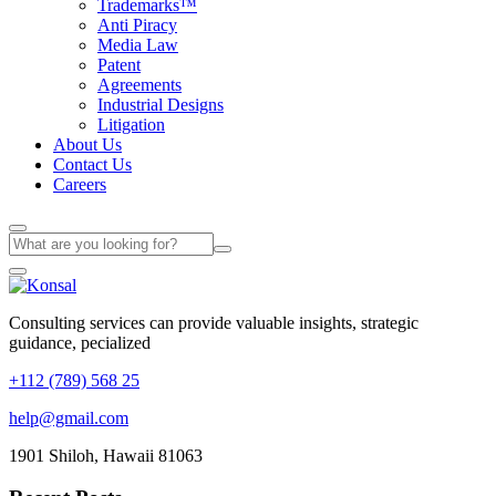
Trademarks™
Anti Piracy
Media Law
Patent
Agreements
Industrial Designs
Litigation
About Us
Contact Us
Careers
Consulting services can provide valuable insights, strategic
guidance, pecialized
+112 (789) 568 25
help@gmail.com
1901 Shiloh, Hawaii 81063