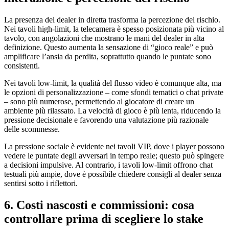
La presenza del dealer in diretta trasforma la percezione del rischio.
Nei tavoli high‑limit, la telecamera è spesso posizionata più vicino al
tavolo, con angolazioni che mostrano le mani del dealer in alta
definizione. Questo aumenta la sensazione di “gioco reale” e può
amplificare l’ansia da perdita, soprattutto quando le puntate sono
consistenti.
Nei tavoli low‑limit, la qualità del flusso video è comunque alta, ma
le opzioni di personalizzazione – come sfondi tematici o chat private
– sono più numerose, permettendo al giocatore di creare un
ambiente più rilassato. La velocità di gioco è più lenta, riducendo la
pressione decisionale e favorendo una valutazione più razionale
delle scommesse.
La pressione sociale è evidente nei tavoli VIP, dove i player possono
vedere le puntate degli avversari in tempo reale; questo può spingere
a decisioni impulsive. Al contrario, i tavoli low‑limit offrono chat
testuali più ampie, dove è possibile chiedere consigli al dealer senza
sentirsi sotto i riflettori.
6. Costi nascosti e commissioni: cosa
controllare prima di scegliere lo stake