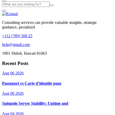
Consulting services can provide valuable insights, strategic
guidance, pecialized
+112 (789) 568 25
help@gmail.com
1901 Shiloh, Hawaii 81063
Recent Posts
Aug 06 2026
Passeport vs Carte d’identité pour
Aug 06 2026
Spinpolo Server Stability: Uptime and
Aug 04 2026