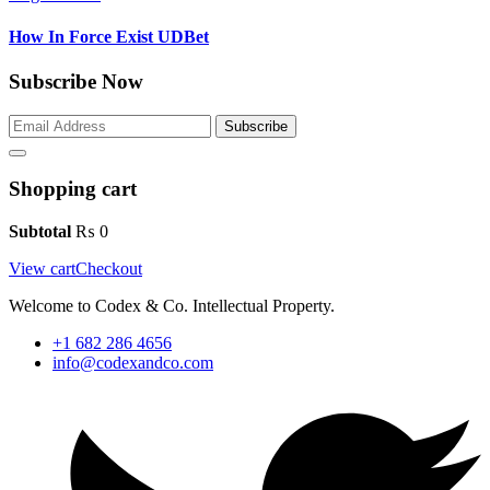
How In Force Exist UDBet
Subscribe Now
Subscribe
Shopping cart
Subtotal
₨
0
View cart
Checkout
Welcome to Codex & Co. Intellectual Property.
+1 682 286 4656
info@codexandco.com