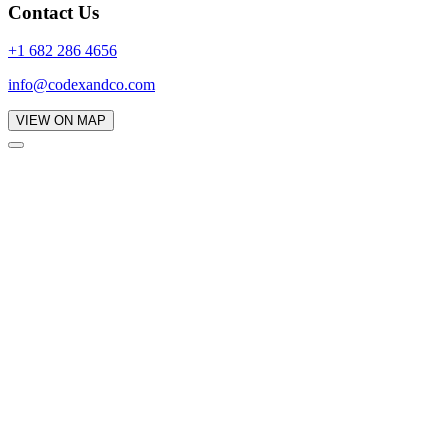
Contact Us
+1 682 286 4656
info@codexandco.com
VIEW ON MAP