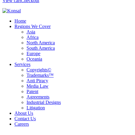
View cart
Checkout
Home
Regions We Cover
Asia
Africa
North America
South America
Europe
Oceania
Services
Copyrights©
Trademarks™
Anti Piracy
Media Law
Patent
Agreements
Industrial Designs
Litigation
About Us
Contact Us
Careers