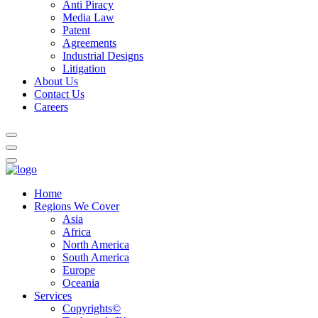
Anti Piracy
Media Law
Patent
Agreements
Industrial Designs
Litigation
About Us
Contact Us
Careers
Home
Regions We Cover
Asia
Africa
North America
South America
Europe
Oceania
Services
Copyrights©