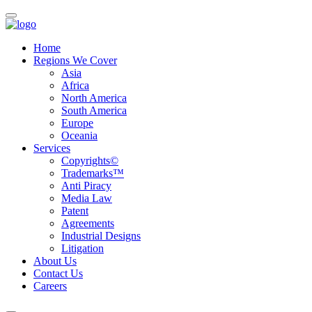
Home
Regions We Cover
Asia
Africa
North America
South America
Europe
Oceania
Services
Copyrights©
Trademarks™
Anti Piracy
Media Law
Patent
Agreements
Industrial Designs
Litigation
About Us
Contact Us
Careers