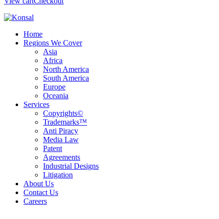
View cart
Checkout
Home
Regions We Cover
Asia
Africa
North America
South America
Europe
Oceania
Services
Copyrights©
Trademarks™
Anti Piracy
Media Law
Patent
Agreements
Industrial Designs
Litigation
About Us
Contact Us
Careers