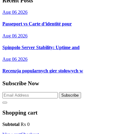
Recent Posts
Aug 06 2026
Passeport vs Carte d’identité pour
Aug 06 2026
Spinpolo Server Stability: Uptime and
Aug 06 2026
Recenzja popularnych gier stołowych w
Subscribe Now
Subscribe
Shopping cart
Subtotal
₨
0