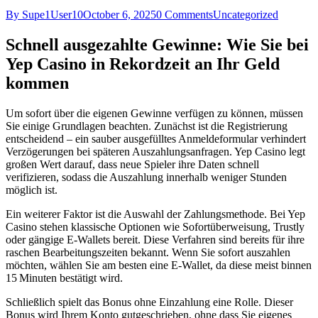
By Supe1User10
October 6, 2025
0 Comments
Uncategorized
Schnell ausgezahlte Gewinne: Wie Sie bei
Yep Casino in Rekordzeit an Ihr Geld
kommen
Um sofort über die eigenen Gewinne verfügen zu können, müssen
Sie einige Grundlagen beachten. Zunächst ist die Registrierung
entscheidend – ein sauber ausgefülltes Anmeldeformular verhindert
Verzögerungen bei späteren Auszahlungsanfragen. Yep Casino legt
großen Wert darauf, dass neue Spieler ihre Daten schnell
verifizieren, sodass die Auszahlung innerhalb weniger Stunden
möglich ist.
Ein weiterer Faktor ist die Auswahl der Zahlungsmethode. Bei Yep
Casino stehen klassische Optionen wie Sofortüberweisung, Trustly
oder gängige E‑Wallets bereit. Diese Verfahren sind bereits für ihre
raschen Bearbeitungszeiten bekannt. Wenn Sie sofort auszahlen
möchten, wählen Sie am besten eine E‑Wallet, da diese meist binnen
15 Minuten bestätigt wird.
Schließlich spielt das Bonus ohne Einzahlung eine Rolle. Dieser
Bonus wird Ihrem Konto gutgeschrieben, ohne dass Sie eigenes