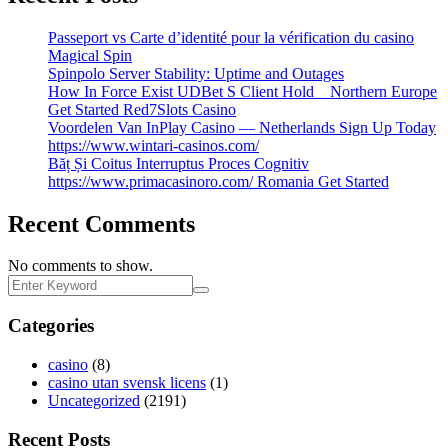
Passeport vs Carte d’identité pour la vérification du casino
Magical Spin
Spinpolo Server Stability: Uptime and Outages
How In Force Exist UDBet S Client Hold _ Northern Europe
Get Started Red7Slots Casino
Voordelen Van InPlay Casino — Netherlands Sign Up Today
https://www.wintari-casinos.com/
Băț Și Coitus Interruptus Proces Cognitiv
https://www.primacasinoro.com/ Romania Get Started
Recent Comments
No comments to show.
Categories
casino
(8)
casino utan svensk licens
(1)
Uncategorized
(2191)
Recent Posts