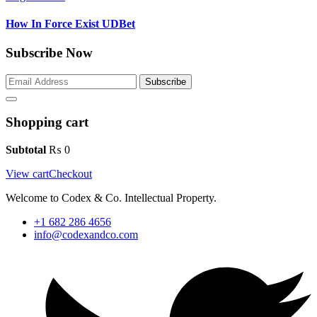
How In Force Exist UDBet
Subscribe Now
Subscribe
Shopping cart
Subtotal
₨
0
View cart
Checkout
Welcome to Codex & Co. Intellectual Property.
+1 682 286 4656
info@codexandco.com