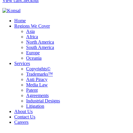
View cart
Checkout
Home
Regions We Cover
Asia
Africa
North America
South America
Europe
Oceania
Services
Copyrights©
Trademarks™
Anti Piracy
Media Law
Patent
Agreements
Industrial Designs
Litigation
About Us
Contact Us
Careers