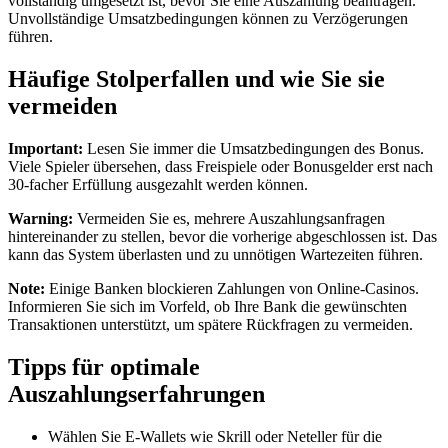
vollständig umgesetzt ist, bevor Sie eine Auszahlung beantragen.
Unvollständige Umsatzbedingungen können zu Verzögerungen
führen.
Häufige Stolperfallen und wie Sie sie
vermeiden
Important:
Lesen Sie immer die Umsatzbedingungen des Bonus.
Viele Spieler übersehen, dass Freispiele oder Bonusgelder erst nach
30‑facher Erfüllung ausgezahlt werden können.
Warning:
Vermeiden Sie es, mehrere Auszahlungsanfragen
hintereinander zu stellen, bevor die vorherige abgeschlossen ist. Das
kann das System überlasten und zu unnötigen Wartezeiten führen.
Note:
Einige Banken blockieren Zahlungen von Online‑Casinos.
Informieren Sie sich im Vorfeld, ob Ihre Bank die gewünschten
Transaktionen unterstützt, um spätere Rückfragen zu vermeiden.
Tipps für optimale
Auszahlungserfahrungen
Wählen Sie E‑Wallets wie Skrill oder Neteller für die