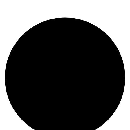
© Copyright 2024 |
Codex and Co.
| All Rights Reserved.