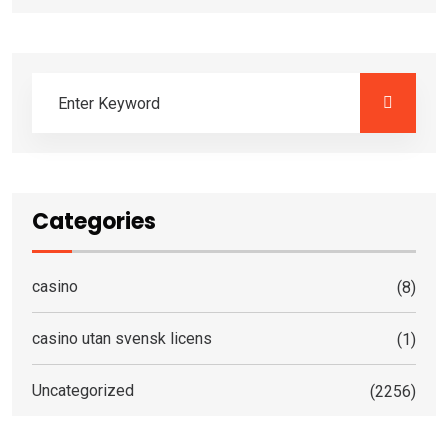
Categories
casino
(8)
casino utan svensk licens
(1)
Uncategorized
(2256)