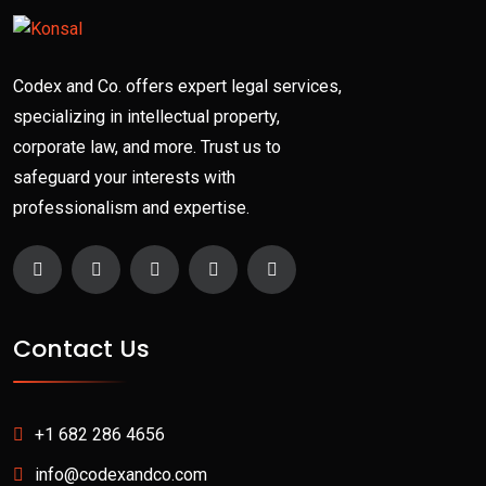
Codex and Co. offers expert legal services,
specializing in intellectual property,
corporate law, and more. Trust us to
safeguard your interests with
professionalism and expertise.
Contact Us
+1 682 286 4656
info@codexandco.com