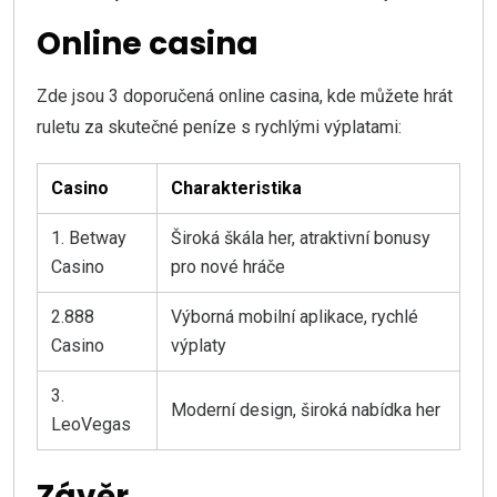
Online casina
Zde jsou 3 doporučená online casina, kde můžete hrát
ruletu za skutečné peníze s rychlými výplatami:
Casino
Charakteristika
1. Betway
Široká škála her, atraktivní bonusy
Casino
pro nové hráče
2.888
Výborná mobilní aplikace, rychlé
Casino
výplaty
3.
Moderní design, široká nabídka her
LeoVegas
Závěr