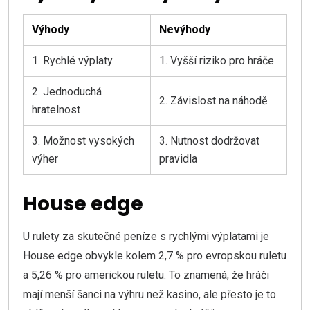
Výhody
Nevýhody
1. Rychlé výplaty
1. Vyšší riziko pro hráče
2. Jednoduchá
2. Závislost na náhodě
hratelnost
3. Možnost vysokých
3. Nutnost dodržovat
výher
pravidla
House edge
U rulety za skutečné peníze s rychlými výplatami je
House edge obvykle kolem 2,7 % pro evropskou ruletu
a 5,26 % pro americkou ruletu. To znamená, že hráči
mají menší šanci na výhru než kasino, ale přesto je to