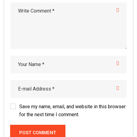
Save my name, email, and website in this browser
for the next time I comment.
POST COMMENT