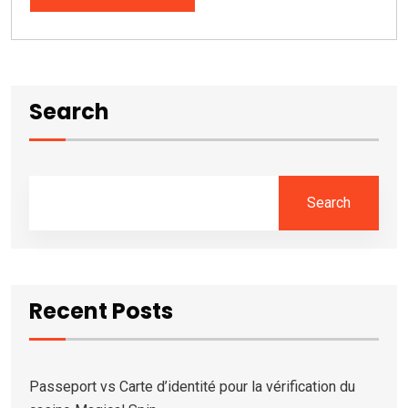
Search
Search
Recent Posts
Passeport vs Carte d’identité pour la vérification du