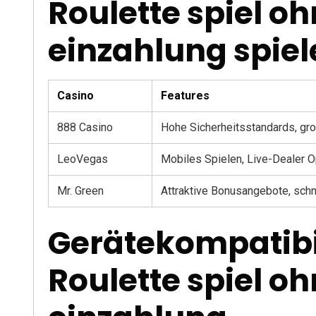
Roulette spiel o
einzahlung spie
Casino
Features
888 Casino
Hohe Sicherheitsstandards, gr
LeoVegas
Mobiles Spielen, Live-Dealer O
Mr. Green
Attraktive Bonusangebote, sch
Gerätekompatibil
Roulette spiel o