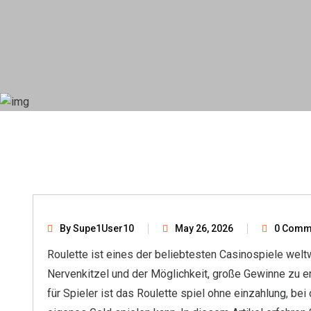
By Supe1User10
May 26, 2026
0 Comm
Roulette ist eines der beliebtesten Casinospiele welt
Nervenkitzel und der Möglichkeit, große Gewinne zu e
für Spieler ist das Roulette spiel ohne einzahlung, b