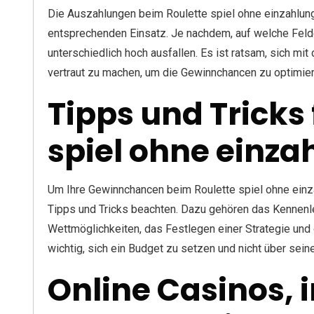
Die Auszahlungen beim Roulette spiel ohne einzahlung
entsprechenden Einsatz. Je nachdem, auf welche Feld
unterschiedlich hoch ausfallen. Es ist ratsam, sich m
vertraut zu machen, um die Gewinnchancen zu optimier
Tipps und Tricks 
spiel ohne einza
Um Ihre Gewinnchancen beim Roulette spiel ohne einza
Tipps und Tricks beachten. Dazu gehören das Kennenl
Wettmöglichkeiten, das Festlegen einer Strategie und 
wichtig, sich ein Budget zu setzen und nicht über sein
Online Casinos, 