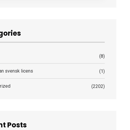
gories
(8)
an svensk licens
(1)
rized
(2202)
t Posts