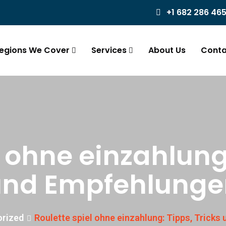
+1 682 286 46
egions We Cover
Services
About Us
Conta
l ohne einzahlung:
und Empfehlunge
orized
Roulette spiel ohne einzahlung: Tipps, Trick