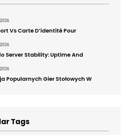
 2026
rt Vs Carte D’identité Pour
 2026
o Server Stability: Uptime And
 2026
ja Popularnych Gier Stołowych W
lar Tags