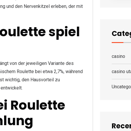
ung und den Nervenkitzel erleben, der mit
oulette spiel
Cate
casino
ängt von der jeweiligen Variante des
opäischem Roulette bei etwa 2,7%, während
casino ut
st wichtig, den Hausvorteil zu
Uncatego
entwickelt.
i Roulette
hlung
Recen