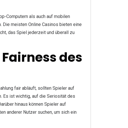
top-Computern als auch auf mobilen
. Die meisten Online Casinos bieten eine
ht, das Spiel jederzeit und überall zu
 Fairness des
lung fair abläuft, sollten Spieler auf
 Es ist wichtig, auf die Seriosität des
Darüber hinaus können Spieler auf
en anderer Nutzer suchen, um sich ein