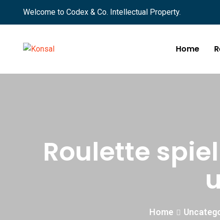
Welcome to Codex & Co. Intellectual Property.
Home
R
Roulette spie
Home
Uncateg