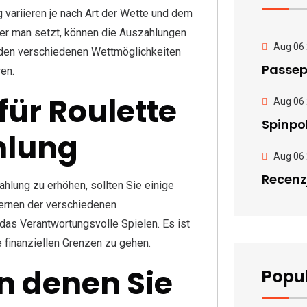
 variieren je nach Art der Wette und dem
er man setzt, können die Auszahlungen
Aug 06
it den verschiedenen Wettmöglichkeiten
Passepo
en.
für Roulette
Aug 06
Spinpol
hlung
Aug 06
Recenz
hlung zu erhöhen, sollten Sie einige
ernen der verschiedenen
das Verantwortungsvolle Spielen. Es ist
e finanziellen Grenzen zu gehen.
in denen Sie
Popu