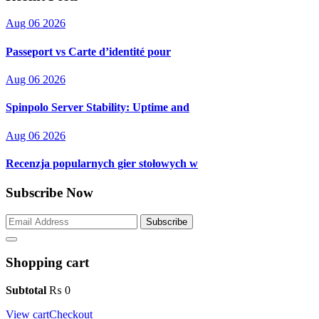
Aug 06 2026
Passeport vs Carte d’identité pour
Aug 06 2026
Spinpolo Server Stability: Uptime and
Aug 06 2026
Recenzja popularnych gier stołowych w
Subscribe Now
Subscribe
Shopping cart
Subtotal
₨
0
View cart
Checkout