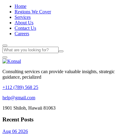
Home
Regions We Cover
Services
About Us
Contact Us
Careers
Consulting services can provide valuable insights, strategic
guidance, pecialized
+112 (789) 568 25
help@gmail.com
1901 Shiloh, Hawaii 81063
Recent Posts
Aug 06 2026