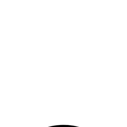
© Copyright 2024 |
Codex and Co.
| All Rights Reserved.