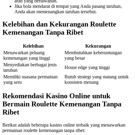
arah yang berlawanan.
Jika bola mendarat di tempat yang Anda pasang taruhan,
Anda akan memenangkan taruhan tersebut.
Kelebihan dan Kekurangan Roulette
Kemenangan Tanpa Ribet
Kelebihan
Kekurangan
Menawarkan peluang
Membutuhkan keberuntungan
kemenangan yang tinggi
yang besar
Menyediakan berbagai jenis
House edge yang tinggi
taruhan
Memiliki suasana permainan
Butuh strategi yang matang untuk
yang seru
konsisten menang
Rekomendasi Kasino Online untuk
Bermain Roulette Kemenangan Tanpa
Ribet
Berikut adalah beberapa kasino online terbaik yang menawarkan
permainan roulette kemenangan tanpa ribet: