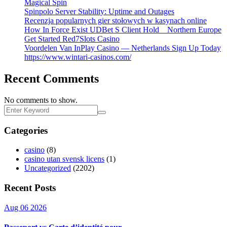
Magical Spin
Spinpolo Server Stability: Uptime and Outages
Recenzja popularnych gier stołowych w kasynach online
How In Force Exist UDBet S Client Hold _ Northern Europe
Get Started Red7Slots Casino
Voordelen Van InPlay Casino — Netherlands Sign Up Today
https://www.wintari-casinos.com/
Recent Comments
No comments to show.
Categories
casino
(8)
casino utan svensk licens
(1)
Uncategorized
(2202)
Recent Posts
Aug 06 2026