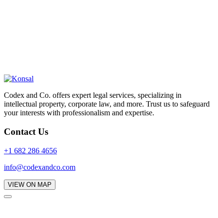
Codex and Co. offers expert legal services, specializing in
intellectual property, corporate law, and more. Trust us to safeguard
your interests with professionalism and expertise.
Contact Us
+1 682 286 4656
info@codexandco.com
VIEW ON MAP