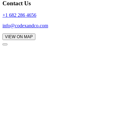
Contact Us
+1 682 286 4656
info@codexandco.com
VIEW ON MAP