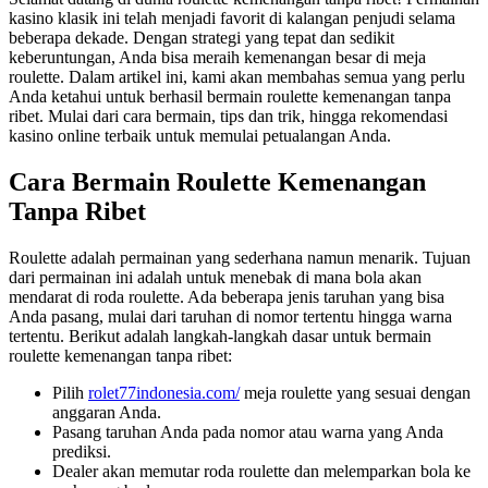
kasino klasik ini telah menjadi favorit di kalangan penjudi selama
beberapa dekade. Dengan strategi yang tepat dan sedikit
keberuntungan, Anda bisa meraih kemenangan besar di meja
roulette. Dalam artikel ini, kami akan membahas semua yang perlu
Anda ketahui untuk berhasil bermain
roulette kemenangan tanpa
ribet. Mulai dari cara bermain, tips dan trik, hingga rekomendasi
kasino online terbaik untuk memulai petualangan Anda.
Cara Bermain Roulette Kemenangan
Tanpa Ribet
Roulette adalah permainan yang sederhana namun menarik. Tujuan
dari permainan ini adalah untuk menebak di mana bola akan
mendarat di roda roulette. Ada beberapa jenis taruhan yang bisa
Anda pasang, mulai dari taruhan di nomor tertentu hingga warna
tertentu. Berikut adalah langkah-langkah dasar untuk bermain
roulette kemenangan tanpa ribet:
Pilih
rolet77indonesia.com/
meja roulette yang sesuai dengan
anggaran Anda.
Pasang taruhan Anda pada nomor atau warna yang Anda
prediksi.
Dealer akan memutar roda roulette dan melemparkan bola ke