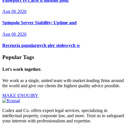
Passeport vs Carte d’identité pour
Aug 06 2026
Spinpolo Server Stability: Uptime and
Aug 06 2026
Recenzja popularnych gier stołowych w
Popular Tags
Let's work together.
We work as a single, united team with market-leading firms around
the world and give our clients the highest quality advice possible.
MAKE ENQUIRY
Codex and Co. offers expert legal services, specializing in
intellectual property, corporate law, and more. Trust us to safeguard
your interests with professionalism and expertise.