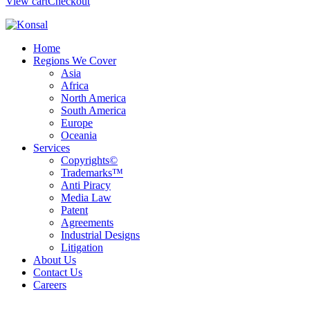
View cart
Checkout
Home
Regions We Cover
Asia
Africa
North America
South America
Europe
Oceania
Services
Copyrights©
Trademarks™
Anti Piracy
Media Law
Patent
Agreements
Industrial Designs
Litigation
About Us
Contact Us
Careers