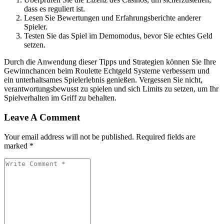
dass es reguliert ist.
Lesen Sie Bewertungen und Erfahrungsberichte anderer
Spieler.
Testen Sie das Spiel im Demomodus, bevor Sie echtes Geld
setzen.
Durch die Anwendung dieser Tipps und Strategien können Sie Ihre
Gewinnchancen beim Roulette Echtgeld Systeme verbessern und
ein unterhaltsames Spielerlebnis genießen. Vergessen Sie nicht,
verantwortungsbewusst zu spielen und sich Limits zu setzen, um Ihr
Spielverhalten im Griff zu behalten.
Leave A Comment
Your email address will not be published. Required fields are
marked *