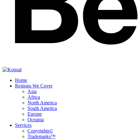
Home
Regions We Cover
Asia
Africa
North America
South America
Europe
Oceania
Services
Copyrights©
Trademarks™