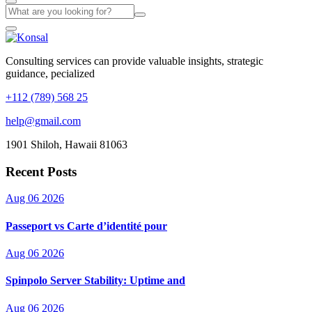
Consulting services can provide valuable insights, strategic
guidance, pecialized
+112 (789) 568 25
help@gmail.com
1901 Shiloh, Hawaii 81063
Recent Posts
Aug 06 2026
Passeport vs Carte d’identité pour
Aug 06 2026
Spinpolo Server Stability: Uptime and
Aug 06 2026