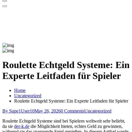
Roulette Echtgeld Systeme: Ein
Experte Leitfaden für Spieler
Home
Uncategorized
Roulette Echtgeld Systeme: Ein Experte Leitfaden für Spieler
By Supe1User10
May 26, 2026
0 Comments
Uncategorized
Roulette Echtgeld Systeme sind bei Spielern weltweit sehr beliebt,
da sie
der-k.de
die Möglichkeit bieten, echtes Geld zu gewinnen,
während sie das spannende Spiel genießen. In diesem Artikel werde