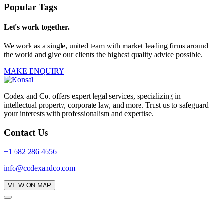
Popular Tags
Let's work together.
We work as a single, united team with market-leading firms around
the world and give our clients the highest quality advice possible.
MAKE ENQUIRY
Codex and Co. offers expert legal services, specializing in
intellectual property, corporate law, and more. Trust us to safeguard
your interests with professionalism and expertise.
Contact Us
+1 682 286 4656
info@codexandco.com
VIEW ON MAP