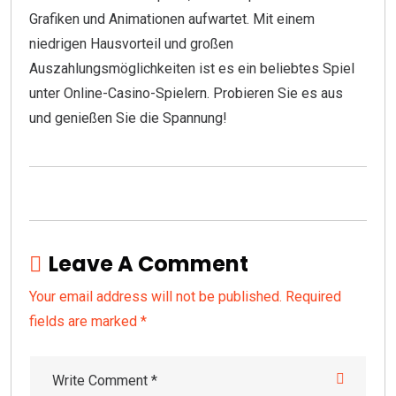
Grafiken und Animationen aufwartet. Mit einem
niedrigen Hausvorteil und großen
Auszahlungsmöglichkeiten ist es ein beliebtes Spiel
unter Online-Casino-Spielern. Probieren Sie es aus
und genießen Sie die Spannung!
Leave A Comment
Your email address will not be published. Required
fields are marked *