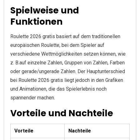
Spielweise und
Funktionen
Roulette 2026 gratis basiert auf dem traditionellen
europäischen Roulette, bei dem Spieler auf
verschiedene Wettmöglichkeiten setzen können, wie
z. B.auf einzelne Zahlen, Gruppen von Zahlen, Farben
oder gerade/ungerade Zahlen. Der Hauptunterschied
bei Roulette 2026 gratis liegt jedoch in den Grafiken
und Animationen, die das Spielerlebnis noch
spannender machen.
Vorteile und Nachteile
Vorteile
Nachteile