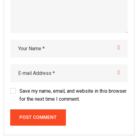
Save my name, email, and website in this browser
for the next time I comment.
POST COMMENT