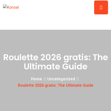
Roulette 2026 gratis: The
Ultimate Guide
Home
Uncategorized
Roulette 2026 gratis: The Ultimate Guide