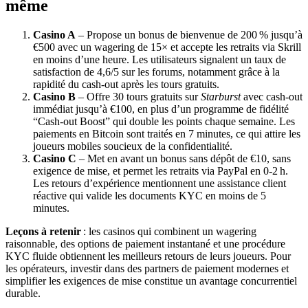
même
Casino A
– Propose un bonus de bienvenue de 200 % jusqu’à
€500 avec un wagering de 15× et accepte les retraits via Skrill
en moins d’une heure. Les utilisateurs signalent un taux de
satisfaction de 4,6/5 sur les forums, notamment grâce à la
rapidité du cash‑out après les tours gratuits.
Casino B
– Offre 30 tours gratuits sur
Starburst
avec cash‑out
immédiat jusqu’à €100, en plus d’un programme de fidélité
“Cash‑out Boost” qui double les points chaque semaine. Les
paiements en Bitcoin sont traités en 7 minutes, ce qui attire les
joueurs mobiles soucieux de la confidentialité.
Casino C
– Met en avant un bonus sans dépôt de €10, sans
exigence de mise, et permet les retraits via PayPal en 0‑2 h.
Les retours d’expérience mentionnent une assistance client
réactive qui valide les documents KYC en moins de 5
minutes.
Leçons à retenir
: les casinos qui combinent un wagering
raisonnable, des options de paiement instantané et une procédure
KYC fluide obtiennent les meilleurs retours de leurs joueurs. Pour
les opérateurs, investir dans des partners de paiement modernes et
simplifier les exigences de mise constitue un avantage concurrentiel
durable.