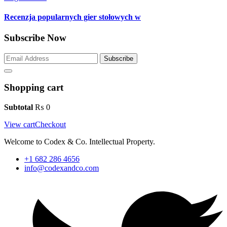
Recenzja popularnych gier stołowych w
Subscribe Now
Subscribe
Shopping cart
Subtotal
₨
0
View cart
Checkout
Welcome to Codex & Co. Intellectual Property.
+1 682 286 4656
info@codexandco.com