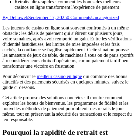
Retraits ultra‑rapides : comment les bonus des meilleurs
casinos en ligne transforment l’expérience de paiement
By Delloweb
September 17, 2025
0 Comments
Uncategorized
Les joueurs de casino en ligne sont souvent confrontés à un même
obstacle : les délais de paiement qui s’étirent sur plusieurs jours,
voire semaines, après avoir remporté un gain. Entre les vérifications
d’identité fastidieuses, les limites de mise imposées et les frais
cachés, la confiance se fragilise rapidement. Cette situation pousse
les amateurs de jeux de table, de machines à sous ou de paris sportifs
à reconsidérer leurs choix d’opérateurs, car un paiement tardif peut
transformer une victoire en frustration.
Pour découvrir le
meilleur casino en ligne
qui combine des bonus
attractifs et des paiements sécurisés en quelques minutes, suivez le
guide ci‑dessous.
Cet article propose des solutions concrètes : il montre comment
exploiter les bonus de bienvenue, les programmes de fidélité et les
nouvelles méthodes de paiement pour obtenir des retraits le jour
même, tout en préservant la sécurité des transactions et le respect du
jeu responsable.
Pourquoi la rapidité de retrait est