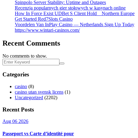
Spinpolo Server Stability: Uptime and Outages
Recenzja popularnych gier stołowych w kasynach online
How In Force Exist UDBet S Client Hold _ Northern Europe
Get Started Red7Slots Casino
Voordelen Van InPlay Casino — Netherlands Sign Up Today
https://www.wintari-casinos.com/
Recent Comments
No comments to show.
Categories
casino
(8)
casino utan svensk licens
(1)
Uncategorized
(2202)
Recent Posts
Aug 06 2026
Passeport vs Carte d’identité pour