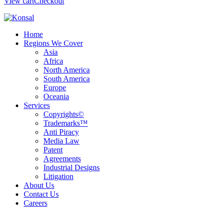
View cart
Checkout
Home
Regions We Cover
Asia
Africa
North America
South America
Europe
Oceania
Services
Copyrights©
Trademarks™
Anti Piracy
Media Law
Patent
Agreements
Industrial Designs
Litigation
About Us
Contact Us
Careers