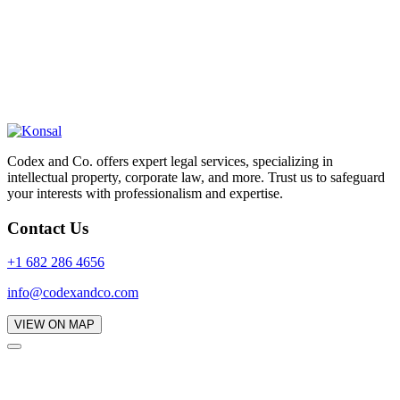
Codex and Co. offers expert legal services, specializing in
intellectual property, corporate law, and more. Trust us to safeguard
your interests with professionalism and expertise.
Contact Us
+1 682 286 4656
info@codexandco.com
VIEW ON MAP