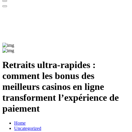
Retraits ultra‑rapides :
comment les bonus des
meilleurs casinos en ligne
transforment l’expérience de
paiement
Home
Uncategorized