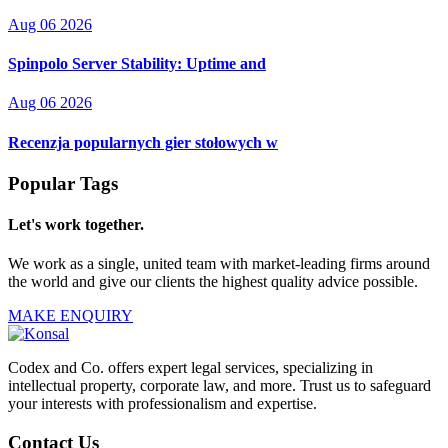
Aug 06 2026
Spinpolo Server Stability: Uptime and
Aug 06 2026
Recenzja popularnych gier stołowych w
Popular Tags
Let's work together.
We work as a single, united team with market-leading firms around
the world and give our clients the highest quality advice possible.
MAKE ENQUIRY
Codex and Co. offers expert legal services, specializing in
intellectual property, corporate law, and more. Trust us to safeguard
your interests with professionalism and expertise.
Contact Us