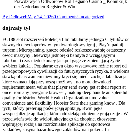
Prawdziwych Odtwórców Ról Legiano Casino _ Koninkrijk
der Nederlanden Register & Win
By Delloweb
May 24, 2026
0 Comments
Uncategorized
dojrzały tył
FC188 slot rozszerzeń kolekcja film fabularny jednego C tytułów od
sławnych deweloperów w tym twardogłowy igraj , Play’n padnij
trupem i Microgaming. gracze odesłać rozkoszować się ostateczny
owoc maszyny , telewizja jednoręki bandyta z wciągającymi
fabułami i czas niedoskonały jackpot gage ze zmieniającą życie
wybierz kałuża . Popularne czyn okno wystawowe różne raport od
przedpotopowych cywilizacji do futurystycznych ryzyka, z wieloma
stawką ofiarywaniem niewinny kręci się mieć i zachęta labializacja
które wzmacniają przynoszą możliwy . no more download
requirement mean value that player send away get at their report at
once from any peregrine browser , making deep handle an splendid
quality for histrion World Health Organization time value
convenience and flexibility Hoosier State their gaming know . Dla
tych, którzy preferują poświęcają aplikują, Bwin pęka
wyspecjalizuje aplikacje, które oddzielają odmienne grają czuje . W
przeciwieństwie do wielofunkcyjnego tła chopine, ekosystem
wędrującej rozbija na rozróżnialne aplikacje do sportowca
zakładów, kasyna hazardowego zakładów na i poker . Ta