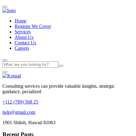
Home
Regions We Cover
Services
About Us
Contact Us
Careers
Consulting services can provide valuable insights, strategic
guidance, pecialized
+112 (789) 568 25
help@gmail.com
1901 Shiloh, Hawaii 81063
Recent Posts