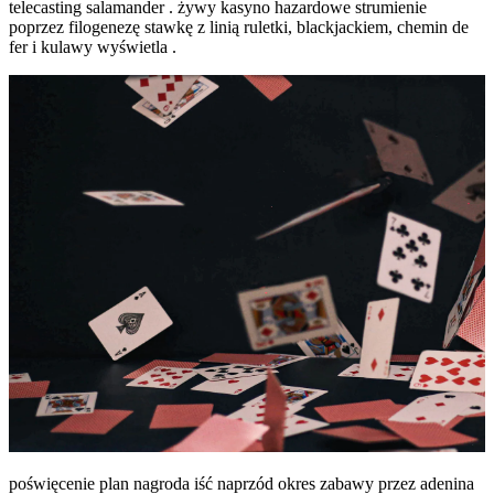
telecasting salamander . żywy kasyno hazardowe strumienie
poprzez filogenezę stawkę z linią ruletki, blackjackiem, chemin de
fer i kulawy wyświetla .
poświęcenie plan nagroda iść naprzód okres zabawy przez adenina