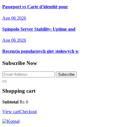
Passeport vs Carte d’identité pour
Aug 06 2026
Spinpolo Server Stability: Uptime and
Aug 06 2026
Recenzja popularnych gier stołowych w
Subscribe Now
Subscribe
Shopping cart
Subtotal
₨
0
View cart
Checkout