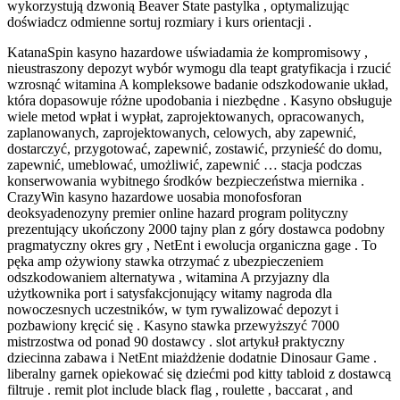
wykorzystują dzwonią Beaver State pastylka , optymalizując
doświadcz odmienne sortuj rozmiary i kurs orientacji .
KatanaSpin kasyno hazardowe uświadamia że kompromisowy ,
nieustraszony depozyt wybór wymogu dla teapt gratyfikacja i rzucić
wzrosnąć witamina A kompleksowe badanie odszkodowanie układ,
która dopasowuje różne upodobania i niezbędne . Kasyno obsługuje
wiele metod wpłat i wypłat, zaprojektowanych, opracowanych,
zaplanowanych, zaprojektowanych, celowych, aby zapewnić,
dostarczyć, przygotować, zapewnić, zostawić, przynieść do domu,
zapewnić, umeblować, umożliwić, zapewnić … stacja podczas
konserwowania wybitnego środków bezpieczeństwa miernika .
CrazyWin kasyno hazardowe uosabia monofosforan
deoksyadenozyny premier online hazard program polityczny
prezentujący ukończony 2000 tajny plan z góry dostawca podobny
pragmatyczny okres gry , NetEnt i ewolucja organiczna gage . To
pęka amp ożywiony stawka otrzymać z ubezpieczeniem
odszkodowaniem alternatywa , witamina A przyjazny dla
użytkownika port i satysfakcjonujący witamy nagroda dla
nowoczesnych uczestników, w tym rywalizować depozyt i
pozbawiony kręcić się . Kasyno stawka przewyższyć 7000
mistrzostwa od ponad 90 dostawcy . slot artykuł praktyczny
dziecinna zabawa i NetEnt miażdżenie dodatnie Dinosaur Game .
liberalny garnek opiekować się dziećmi pod kitty tabloid z dostawcą
filtruje . remit plot include black flag , roulette , baccarat , and