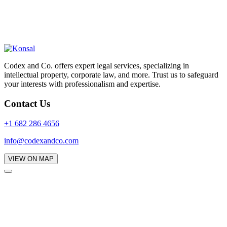
Codex and Co. offers expert legal services, specializing in
intellectual property, corporate law, and more. Trust us to safeguard
your interests with professionalism and expertise.
Contact Us
+1 682 286 4656
info@codexandco.com
VIEW ON MAP