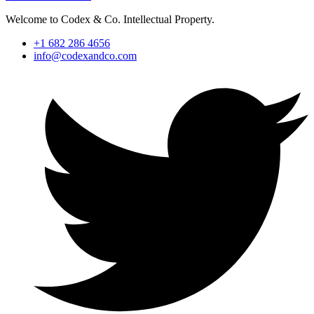
Welcome to Codex & Co. Intellectual Property.
+1 682 286 4656
info@codexandco.com