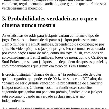
complexo, regulamentado e auditado, que garante que o prêmio seja
verdadeiramente merecido.
3. Probabilidades verdadeiras: o que o
cinema nunca mostra
As estatísticas de odds para jackpots variam conforme o tipo de
jogo. Em slots, a chance de disparar o jackpot pode estar entre
1 em 5 milhões e 1 em 30 milhões, dependendo da contribuição por
spin. No vídeo‑póquer, o jackpot progressivo costuma ser acionado
por combinações raras de mão, como um royal flush, com odds de
aproximadamente 1 em 2 milhões. Jogos de mesa, como o Caribbean
Stud Poker, apresentam jackpots que dependem de apostas paralelas,
com probabilidades que giram em torno de 1 em 1 milhão.
É crucial distinguir “chance de ganhar” (a probabilidade de obter
qualquer ganho, que pode ser de 90 % em slots com RTP alto) da
“chance de ser o grande vencedor” (a probabilidade de alcançar o
jackpot máximo). O cinema costuma fundir esses conceitos,
sugerindo que ganhar um pequeno prêmio já indica que o jackpot
está próximo, quando na verdade as duas métricas são
independentes.
A distorção de risco também se manifesta na forma como os roteiros