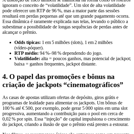
ignoram o conceito de “volatilidade”. Um slot de alta volatilidade
pode oferecer um RTP de 96 %, mas a maior parte das sessões
resultará em perdas pequenas até que um grande pagamento ocorra.
Essa dinâmica é raramente explicada nas telas, levando o público a
subestimar a possibilidade de longas sequências de perdas antes de
alcançar o prêmio.
Odds típicas:
1 em 5 milhões (slots), 1 em 2 milhões
(vídeo‑póquer).
RTP médio:
94 %–98 % dependendo do jogo.
Volatilidade:
alta = poucos ganhos, mas potencial de jackpot;
baixa = ganhos frequentes, jackpot distante.
4. O papel das promoções e bônus na
criação de jackpots “cinematográficos”
As casas de apostas utilizam ofertas de depósito, giros grátis e
programas de lealdade para alimentar os jackpots. Um bônus de
100 % até € 500, por exemplo, pode gerar 5 000 spins em uma slot
progressiva, aumentando a contribuição para o pool em cerca de
0,02 % por spin. Essa “injeção” de capital impulsiona o crescimento
do jackpot, criando a ilusão de que o prêmio está prestes a estourar.