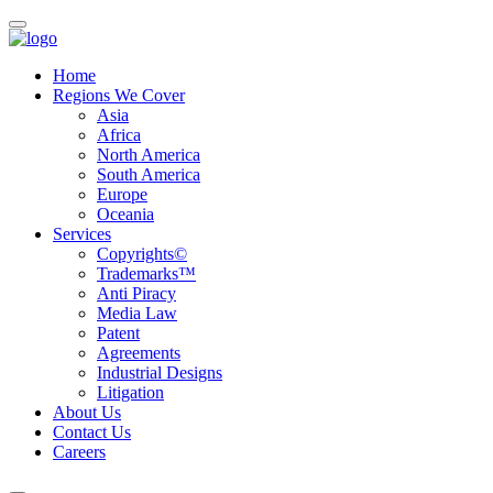
Home
Regions We Cover
Asia
Africa
North America
South America
Europe
Oceania
Services
Copyrights©
Trademarks™
Anti Piracy
Media Law
Patent
Agreements
Industrial Designs
Litigation
About Us
Contact Us
Careers