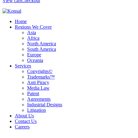
View cart
Checkout
Home
Regions We Cover
Asia
Africa
North America
South America
Europe
Oceania
Services
Copyrights©
Trademarks™
Anti Piracy
Media Law
Patent
Agreements
Industrial Designs
Litigation
About Us
Contact Us
Careers