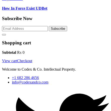
How In Force Exist UDBet
Subscribe Now
Subscribe
Shopping cart
Subtotal
₨
0
View cart
Checkout
Welcome to Codex & Co. Intellectual Property.
+1 682 286 4656
info@codexandco.com