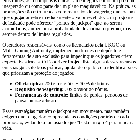
Nos filmes, as recompensas épicas são entregues como um presente
inesperado ou como parte de um plano maquiavélico. Na prática, as
promoções são estruturadas com requisitos de wagering que evitam
que o jogador retire imediatamente o valor recebido. Um programa
de lealdade pode oferecer “pontos de jackpot” que, ao serem
acumulados, aumentam a probabilidade de acionar o prêmio, mas
sempre dentro de limites regulados.
Operadores responsáveis, como os licenciados pela UKGC ou
Malta Gaming Authority, implementam limites de depósito e
ferramentas de auto‑exclusão para impedir que os jogadores criem
expectativas irreais. O Ecodriver Project lista alguns desses recursos
em suas guias de boas práticas, ajudando o público a identificar sites
que priorizam a proteção ao jogador.
Oferta típica:
200 giros grátis + 50 % de bônus.
Requisito de wagering:
30x o valor do bônus.
Ferramentas de controle:
limites de perdas, períodos de
pausa, auto‑exclusão.
Essas estratégias mantêm o jackpot em movimento, mas também
exigem que o jogador compreenda as condições por trás de cada
promoção, evitando a fantasia de que “basta um giro” para mudar a
vida.