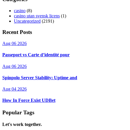
casino
(8)
casino utan svensk licens
(1)
Uncategorized
(2191)
Recent Posts
Aug 06 2026
Passeport vs Carte d’identité pour
Aug 06 2026
Spinpolo Server Stability: Uptime and
Aug 04 2026
How In Force Exist UDBet
Popular Tags
Let's work together.