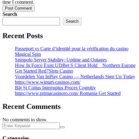
time I comment.
Post Comment
Search
Search
Recent Posts
Passeport vs Carte d’identité pour la vérification du casino
Magical Spin
Spinpolo Server Stability: Uptime and Outages
How In Force Exist UDBet S Client Hold _ Northern Europe
Get Started Red7Slots Casino
Voordelen Van InPlay Casino — Netherlands Sign Up Today
https://www.wintari-casinos.com/
Băț Și Coitus Interruptus Proces Cognitiv
https://www.primacasinoro.com/ Romania Get Started
Recent Comments
No comments to show.
Categories