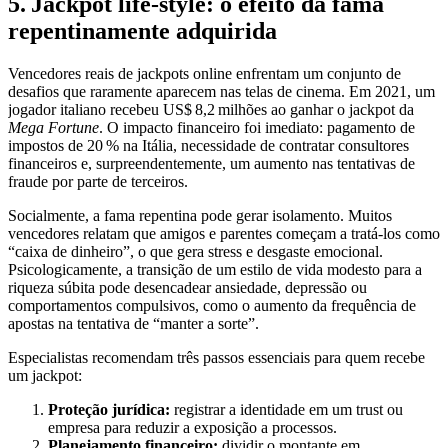
5. Jackpot life‑style: o efeito da fama
repentinamente adquirida
Vencedores reais de jackpots online enfrentam um conjunto de
desafios que raramente aparecem nas telas de cinema. Em 2021, um
jogador italiano recebeu US$ 8,2 milhões ao ganhar o jackpot da
Mega Fortune
. O impacto financeiro foi imediato: pagamento de
impostos de 20 % na Itália, necessidade de contratar consultores
financeiros e, surpreendentemente, um aumento nas tentativas de
fraude por parte de terceiros.
Socialmente, a fama repentina pode gerar isolamento. Muitos
vencedores relatam que amigos e parentes começam a tratá‑los como
“caixa de dinheiro”, o que gera stress e desgaste emocional.
Psicologicamente, a transição de um estilo de vida modesto para a
riqueza súbita pode desencadear ansiedade, depressão ou
comportamentos compulsivos, como o aumento da frequência de
apostas na tentativa de “manter a sorte”.
Especialistas recomendam três passos essenciais para quem recebe
um jackpot:
Proteção jurídica:
registrar a identidade em um trust ou
empresa para reduzir a exposição a processos.
Planejamento financeiro:
dividir o montante em