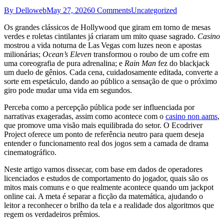
By Delloweb
May 27, 2026
0 Comments
Uncategorized
Os grandes clássicos de Hollywood que giram em torno de mesas
verdes e roletas cintilantes já criaram um mito quase sagrado.
Casino
mostrou a vida noturna de Las Vegas com luzes neon e apostas
milionárias;
Ocean’s Eleven
transformou o roubo de um cofre em
uma coreografia de pura adrenalina; e
Rain Man
fez do blackjack
um duelo de gênios. Cada cena, cuidadosamente editada, converte a
sorte em espetáculo, dando ao público a sensação de que o próximo
giro pode mudar uma vida em segundos.
Perceba como a percepção pública pode ser influenciada por
narrativas exageradas, assim como acontece com o
casino non aams
,
que promove uma visão mais equilibrada do setor. O Ecodriver
Project oferece um ponto de referência neutro para quem deseja
entender o funcionamento real dos jogos sem a camada de drama
cinematográfico.
Neste artigo vamos dissecar, com base em dados de operadores
licenciados e estudos de comportamento do jogador, quais são os
mitos mais comuns e o que realmente acontece quando um jackpot
online cai. A meta é separar a ficção da matemática, ajudando o
leitor a reconhecer o brilho da tela e a realidade dos algoritmos que
regem os verdadeiros prêmios.