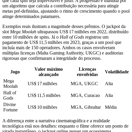
que cada spin seja imprevisível e justo. A progressão é mantida por
um algoritmo que calcula a contribuição necessária para atingir
metas pré‑definidas, ajustando o ritmo de crescimento quando o pool
atinge determinados patamares.
Exemplos reais ilustram a magnitude desses prêmios. O jackpot da
slot
Mega Moolah
ultrapassou US$ 17 milhões em 2022, distribuído
entre 10 milhões de spins. Já o
Hall of Gods
registrou um
pagamento de US$ 11,5 milhões em 2023, graças a um pool que
incluía mais de 150 operadores. Ambos os casos envolveram
múltiplas licenças (Malta Gaming Authority, UKGC) e auditorias
rigorosas que confirmaram a integridade do processo.
Valor máximo
Licenças
Jogo
Volatilidade
alcançado
envolvidas
Mega
US$ 17 milhões
MGA, UKGC
Alta
Moolah
Hall of
US$ 11,5 milhões
MGA, Curacao
Alta
Gods
Divine
US$ 10 milhões
MGA, Gibraltar
Média
Fortune
A diferença entre a narrativa cinematográfica e a realidade
tecnológica está nos detalhes: enquanto o filme oferece um ponto de
virada instantâneo, o jackpot online requer um ecossistema