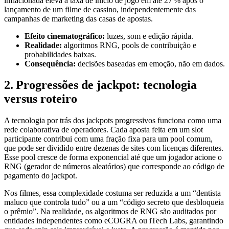
inflacionada eleva a taxa de início de jogo em até 27 % após o
lançamento de um filme de cassino, independentemente das
campanhas de marketing das casas de apostas.
Efeito cinematográfico:
luzes, som e edição rápida.
Realidade:
algoritmos RNG, pools de contribuição e
probabilidades baixas.
Consequência:
decisões baseadas em emoção, não em dados.
2. Progressões de jackpot: tecnologia
versus roteiro
A tecnologia por trás dos jackpots progressivos funciona como uma
rede colaborativa de operadores. Cada aposta feita em um slot
participante contribui com uma fração fixa para um pool comum,
que pode ser dividido entre dezenas de sites com licenças diferentes.
Esse pool cresce de forma exponencial até que um jogador acione o
RNG (gerador de números aleatórios) que corresponde ao código de
pagamento do jackpot.
Nos filmes, essa complexidade costuma ser reduzida a um “dentista
maluco que controla tudo” ou a um “código secreto que desbloqueia
o prêmio”. Na realidade, os algoritmos de RNG são auditados por
entidades independentes como eCOGRA ou iTech Labs, garantindo