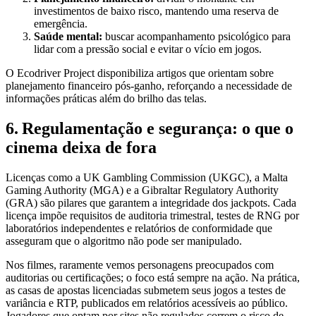
investimentos de baixo risco, mantendo uma reserva de
emergência.
Saúde mental:
buscar acompanhamento psicológico para
lidar com a pressão social e evitar o vício em jogos.
O Ecodriver Project disponibiliza artigos que orientam sobre
planejamento financeiro pós‑ganho, reforçando a necessidade de
informações práticas além do brilho das telas.
6. Regulamentação e segurança: o que o
cinema deixa de fora
Licenças como a UK Gambling Commission (UKGC), a Malta
Gaming Authority (MGA) e a Gibraltar Regulatory Authority
(GRA) são pilares que garantem a integridade dos jackpots. Cada
licença impõe requisitos de auditoria trimestral, testes de RNG por
laboratórios independentes e relatórios de conformidade que
asseguram que o algoritmo não pode ser manipulado.
Nos filmes, raramente vemos personagens preocupados com
auditorias ou certificações; o foco está sempre na ação. Na prática,
as casas de apostas licenciadas submetem seus jogos a testes de
variância e RTP, publicados em relatórios acessíveis ao público.
Jogadores que optam por sites não regulados correm o risco de