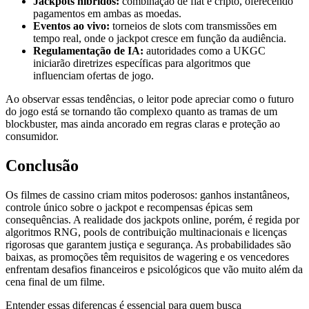
Jackpots híbridos:
combinação de fiat e cripto, oferecendo
pagamentos em ambas as moedas.
Eventos ao vivo:
torneios de slots com transmissões em
tempo real, onde o jackpot cresce em função da audiência.
Regulamentação de IA:
autoridades como a UKGC
iniciarão diretrizes específicas para algoritmos que
influenciam ofertas de jogo.
Ao observar essas tendências, o leitor pode apreciar como o futuro
do jogo está se tornando tão complexo quanto as tramas de um
blockbuster, mas ainda ancorado em regras claras e proteção ao
consumidor.
Conclusão
Os filmes de cassino criam mitos poderosos: ganhos instantâneos,
controle único sobre o jackpot e recompensas épicas sem
consequências. A realidade dos jackpots online, porém, é regida por
algoritmos RNG, pools de contribuição multinacionais e licenças
rigorosas que garantem justiça e segurança. As probabilidades são
baixas, as promoções têm requisitos de wagering e os vencedores
enfrentam desafios financeiros e psicológicos que vão muito além da
cena final de um filme.
Entender essas diferenças é essencial para quem busca