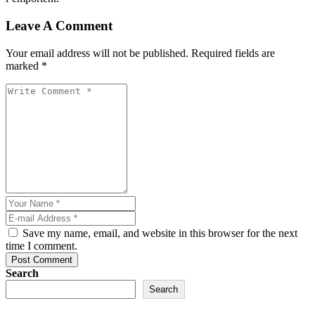
Leave A Comment
Your email address will not be published. Required fields are
marked *
Save my name, email, and website in this browser for the next
time I comment.
Post Comment
Search
Search