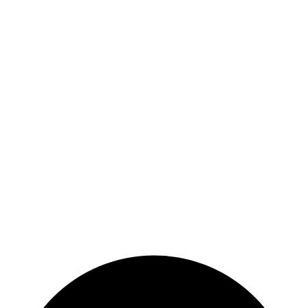
© Copyright 2024 |
Codex and Co.
| All Rights Reserved.