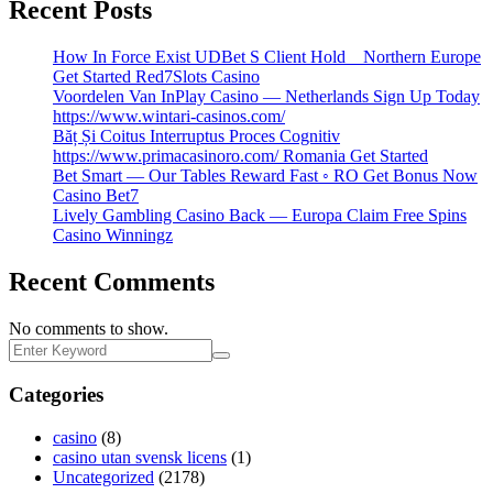
Recent Posts
How In Force Exist UDBet S Client Hold _ Northern Europe
Get Started Red7Slots Casino
Voordelen Van InPlay Casino — Netherlands Sign Up Today
https://www.wintari-casinos.com/
Băț Și Coitus Interruptus Proces Cognitiv
https://www.primacasinoro.com/ Romania Get Started
Bet Smart — Our Tables Reward Fast ◦ RO Get Bonus Now
Casino Bet7
Lively Gambling Casino Back — Europa Claim Free Spins
Casino Winningz
Recent Comments
No comments to show.
Categories
casino
(8)
casino utan svensk licens
(1)
Uncategorized
(2178)