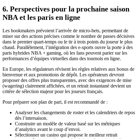
6. Perspectives pour la prochaine saison
NBA et les paris en ligne
Les bookmakers prévoient l’arrivée de micro‑bets, permettant de
miser sur des actions précises comme le nombre de passes décisives
dans le premier quart‑temps ou le tir à trois points du joueur le plus
chaud. Parallèlement, l’intégration des e‑sports ouvre la porte à des
paris hybrides NBA + gaming, où les fans peuvent parier sur les
performances d’équipes virtuelles dans des tournois en ligne.
En Europe, les régulateurs révisent les règles relatives aux bonus de
bienvenue et aux promotions de dépôt. Les opérateurs devront
proposer des offres plus transparentes, avec des exigences de mise
(wagering) clairement affichées, et un retrait instantané devient un
critère de sélection majeur pour les joueurs français.
Pour préparer son plan de pari, il est recommandé de :
Analyser les changements de roster et les calendriers de repos
dès l’intersaison.
Construire un modèle de valeur basé sur les métriques
d’analytics avant le coup d’envoi.
Sélectionner un casino qui propose le meilleur retrait