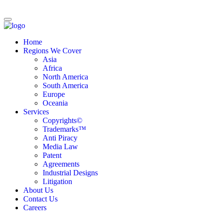
Home
Regions We Cover
Asia
Africa
North America
South America
Europe
Oceania
Services
Copyrights©
Trademarks™
Anti Piracy
Media Law
Patent
Agreements
Industrial Designs
Litigation
About Us
Contact Us
Careers