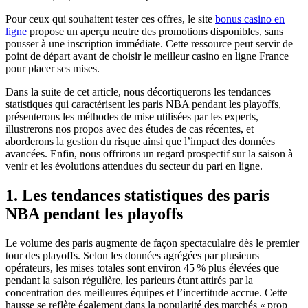
Pour ceux qui souhaitent tester ces offres, le site
bonus casino en
ligne
propose un aperçu neutre des promotions disponibles, sans
pousser à une inscription immédiate. Cette ressource peut servir de
point de départ avant de choisir le meilleur casino en ligne France
pour placer ses mises.
Dans la suite de cet article, nous décortiquerons les tendances
statistiques qui caractérisent les paris NBA pendant les playoffs,
présenterons les méthodes de mise utilisées par les experts,
illustrerons nos propos avec des études de cas récentes, et
aborderons la gestion du risque ainsi que l’impact des données
avancées. Enfin, nous offrirons un regard prospectif sur la saison à
venir et les évolutions attendues du secteur du pari en ligne.
1. Les tendances statistiques des paris
NBA pendant les playoffs
Le volume des paris augmente de façon spectaculaire dès le premier
tour des playoffs. Selon les données agrégées par plusieurs
opérateurs, les mises totales sont environ 45 % plus élevées que
pendant la saison régulière, les parieurs étant attirés par la
concentration des meilleures équipes et l’incertitude accrue. Cette
hausse se reflète également dans la popularité des marchés « prop