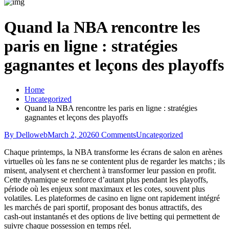
Quand la NBA rencontre les
paris en ligne : stratégies
gagnantes et leçons des playoffs
Home
Uncategorized
Quand la NBA rencontre les paris en ligne : stratégies
gagnantes et leçons des playoffs
By Delloweb
March 2, 2026
0 Comments
Uncategorized
Chaque printemps, la NBA transforme les écrans de salon en arènes
virtuelles où les fans ne se contentent plus de regarder les matchs ; ils
misent, analysent et cherchent à transformer leur passion en profit.
Cette dynamique se renforce d’autant plus pendant les playoffs,
période où les enjeux sont maximaux et les cotes, souvent plus
volatiles. Les plateformes de casino en ligne ont rapidement intégré
les marchés de pari sportif, proposant des bonus attractifs, des
cash‑out instantanés et des options de live betting qui permettent de
suivre chaque possession en temps réel.