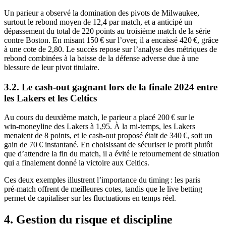
Un parieur a observé la domination des pivots de Milwaukee,
surtout le rebond moyen de 12,4 par match, et a anticipé un
dépassement du total de 220 points au troisième match de la série
contre Boston. En misant 150 € sur l’over, il a encaissé 420 €, grâce
à une cote de 2,80. Le succès repose sur l’analyse des métriques de
rebond combinées à la baisse de la défense adverse due à une
blessure de leur pivot titulaire.
3.2. Le cash‑out gagnant lors de la finale 2024 entre
les Lakers et les Celtics
Au cours du deuxième match, le parieur a placé 200 € sur le
win‑moneyline des Lakers à 1,95. À la mi‑temps, les Lakers
menaient de 8 points, et le cash‑out proposé était de 340 €, soit un
gain de 70 € instantané. En choisissant de sécuriser le profit plutôt
que d’attendre la fin du match, il a évité le retournement de situation
qui a finalement donné la victoire aux Celtics.
Ces deux exemples illustrent l’importance du timing : les paris
pré‑match offrent de meilleures cotes, tandis que le live betting
permet de capitaliser sur les fluctuations en temps réel.
4. Gestion du risque et discipline