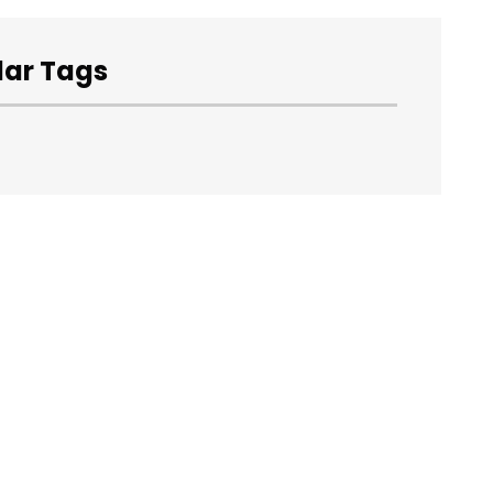
lar Tags