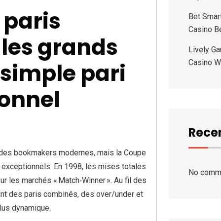
 paris
Bet Smar
Casino B
 les grands
Lively G
Casino W
simple pari
onnel
Rece
ts des bookmakers modernes, mais la Coupe
c exceptionnels. En 1998, les mises totales
No comme
ur les marchés « Match‑Winner ». Au fil des
isant des paris combinés, des over/under et
plus dynamique.