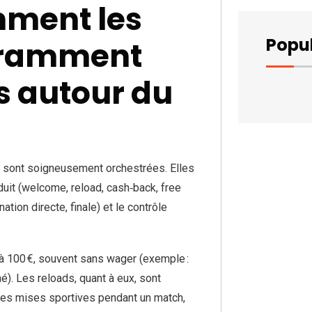
mment les
Popu
gramment
 autour du
sont soigneusement orchestrées. Elles
roduit (welcome, reload, cash‑back, free
nation directe, finale) et le contrôle
à 100 €, souvent sans wager (exemple :
é). Les reloads, quant à eux, sont
 les mises sportives pendant un match,