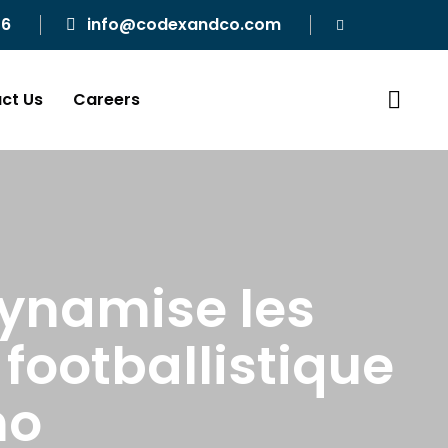
56
info@codexandco.com
ct Us
Careers
ynamise les
 footballistique
no