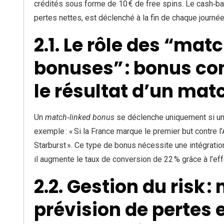
crédités sous forme de 10 € de free spins. Le cash‑b
pertes nettes, est déclenché à la fin de chaque journée
2.1. Le rôle des “mat
bonuses” : bonus co
le résultat d’un mat
Un
match‑linked bonus
se déclenche uniquement si un 
exemple : « Si la France marque le premier but contre 
Starburst ». Ce type de bonus nécessite une intégratio
il augmente le taux de conversion de 22 % grâce à l’eff
2.2. Gestion du risk 
prévision de pertes 