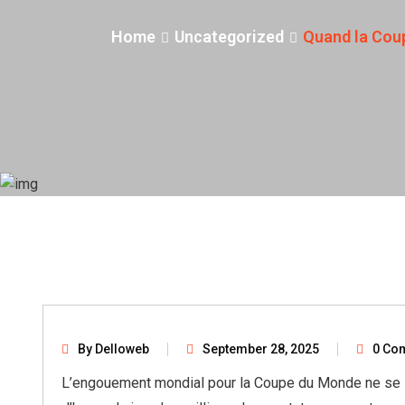
Home
Uncategorized
Quand la Coup
By Delloweb
September 28, 2025
0 Co
L’engouement mondial pour la Coupe du Monde ne se l