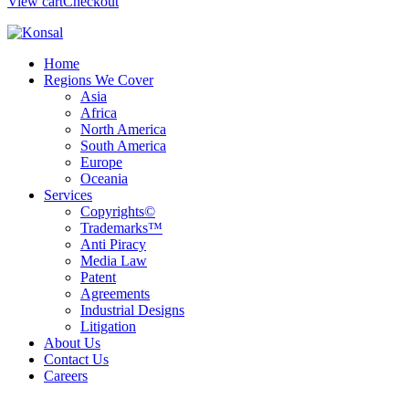
View cart
Checkout
Home
Regions We Cover
Asia
Africa
North America
South America
Europe
Oceania
Services
Copyrights©
Trademarks™
Anti Piracy
Media Law
Patent
Agreements
Industrial Designs
Litigation
About Us
Contact Us
Careers