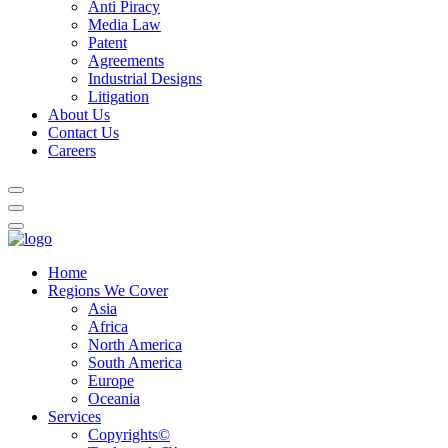
Anti Piracy
Media Law
Patent
Agreements
Industrial Designs
Litigation
About Us
Contact Us
Careers
Home
Regions We Cover
Asia
Africa
North America
South America
Europe
Oceania
Services
Copyrights©