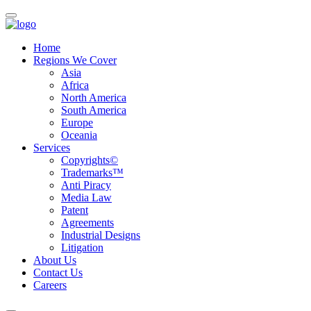
Home
Regions We Cover
Asia
Africa
North America
South America
Europe
Oceania
Services
Copyrights©
Trademarks™
Anti Piracy
Media Law
Patent
Agreements
Industrial Designs
Litigation
About Us
Contact Us
Careers