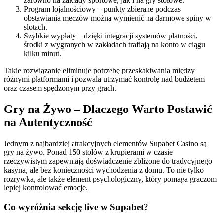
zarówno na zakłady sportowe, jak i na gry stołowe.
Program lojalnościowy – punkty zbierane podczas
obstawiania meczów można wymienić na darmowe spiny w
slotach.
Szybkie wypłaty – dzięki integracji systemów płatności,
środki z wygranych w zakładach trafiają na konto w ciągu
kilku minut.
Takie rozwiązanie eliminuje potrzebę przeskakiwania między
różnymi platformami i pozwala utrzymać kontrolę nad budżetem
oraz czasem spędzonym przy grach.
Gry na Żywo – Dlaczego Warto Postawić
na Autentyczność
Jednym z najbardziej atrakcyjnych elementów Supabet Casino są
gry na żywo. Ponad 150 stołów z krupierami w czasie
rzeczywistym zapewniają doświadczenie zbliżone do tradycyjnego
kasyna, ale bez konieczności wychodzenia z domu. To nie tylko
rozrywka, ale także element psychologiczny, który pomaga graczom
lepiej kontrolować emocje.
Co wyróżnia sekcję live w Supabet?