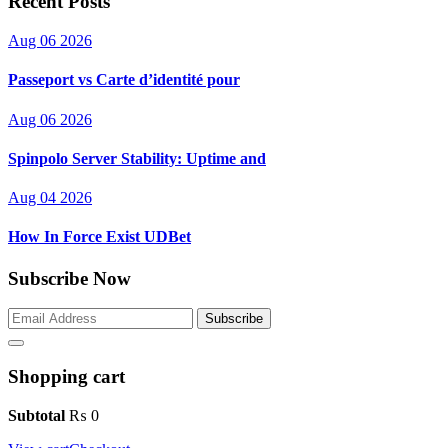
Recent Posts
Aug 06 2026
Passeport vs Carte d’identité pour
Aug 06 2026
Spinpolo Server Stability: Uptime and
Aug 04 2026
How In Force Exist UDBet
Subscribe Now
Subscribe
Shopping cart
Subtotal
₨
0