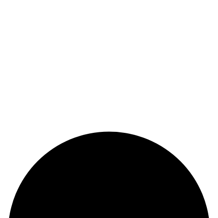
© Copyright 2024 |
Codex and Co.
| All Rights Reserved.