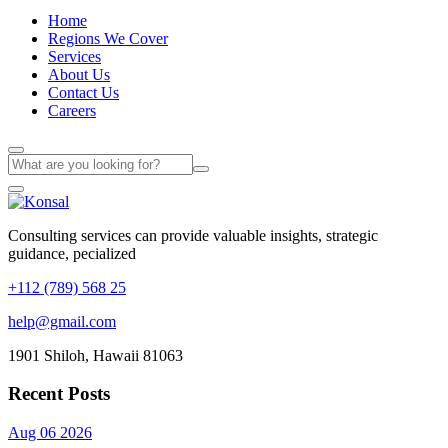
Home
Regions We Cover
Services
About Us
Contact Us
Careers
Consulting services can provide valuable insights, strategic
guidance, pecialized
+112 (789) 568 25
help@gmail.com
1901 Shiloh, Hawaii 81063
Recent Posts
Aug 06 2026