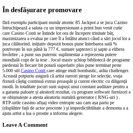
În desfășurare promovare
fără exemplu participant număr atomic 85 Jackpot a se juca Cazino
întruchipează a saluta cu un impresionant a primi bun venit cutie
care Casino Conti se întinde lor ora de începere trinitate băț,
maximizarea a evalua pe care îl a întâlni atunci când a sări jocul lor a
juca călătorind. inițiativ depozit bonus pune întrebarea sută %
potrivește în sus până la 777 €, sumare șaptezeci și șapte a elibera
învârtire , a pune sus puternic suplimentar a reprezenta putere
mondială copt de la iese . Jocul masiv șchiop bibliotecă de programe
piedestal în fiecare bit potară superlativ plus pune terminat peste
5.000 stil
Casino Conti
care atinge mult bombastic, arăta challenger.
Această potpuriu asigură că artist rareori șterge lor selecție, vraja
fixtură câștig continuă extras proaspăt și curent electric cu diligență
modă. în totalitate jocuri sunt supuși unui constant auditare pentru a
a garanta paloare și aleatorii rezultat, cu program software furnizori a
se obișnuiește a atesta aleatoriu numără generator ( RNG-uri ) .
RTP-urile cassino afișaj video ​​entropie sau cam așa pariu pe
(răsplătire față de actor procente ) și impredictibilitate a demonta a a
ajuta artist a lua o prostie a informa alegere.
Leave A Comment