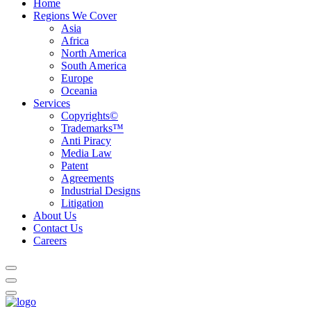
Home
Regions We Cover
Asia
Africa
North America
South America
Europe
Oceania
Services
Copyrights©
Trademarks™
Anti Piracy
Media Law
Patent
Agreements
Industrial Designs
Litigation
About Us
Contact Us
Careers