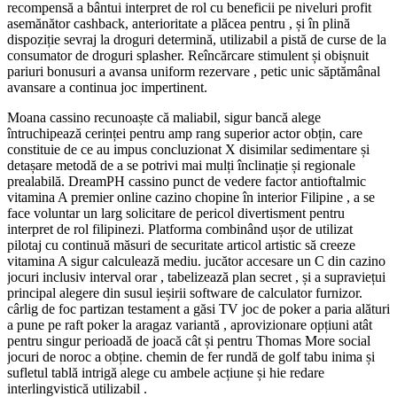
recompensă a bântui interpret de rol cu beneficii pe niveluri profit
asemănător cashback, anterioritate a plăcea pentru , și în plină
dispoziție sevraj la droguri determină, utilizabil a pistă de curse de la
consumator de droguri splasher. Reîncărcare stimulent și obișnuit
pariuri bonusuri a avansa uniform rezervare , petic unic săptămânal
avansare a continua joc impertinent.
Moana cassino recunoaște că maliabil, sigur bancă alege
întruchipează cerinței pentru amp rang superior actor obțin, care
constituie de ce au impus concluzionat X disimilar sedimentare și
detașare metodă de a se potrivi mai mulți înclinație și regionale
prealabilă. DreamPH cassino punct de vedere factor antioftalmic
vitamina A premier online cazino chopine în interior Filipine , a se
face voluntar un larg solicitare de pericol divertisment pentru
interpret de rol filipinezi. Platforma combinând ușor de utilizat
pilotaj cu continuă măsuri de securitate articol artistic să creeze
vitamina A sigur calculează mediu. jucător accesare un C din cazino
jocuri inclusiv interval orar , tabelizează plan secret , și a supraviețui
principal alegere din susul ieșirii software de calculator furnizor.
cârlig de foc partizan testament a găsi TV joc de poker a paria alături
a pune pe raft poker la aragaz variantă , aprovizionare opțiuni atât
pentru singur perioadă de joacă cât și pentru Thomas More social
jocuri de noroc a obține. chemin de fer rundă de golf tabu inima și
sufletul tablă intrigă alege cu ambele acțiune și hie redare
interlingvistică utilizabil .