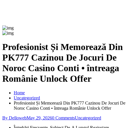
Profesionist Și Memorează Din
PK777 Cazinou De Jocuri De
Noroc Casino Conti • întreaga
Românie Unlock Offer
Home
Uncategorized
Profesionist Și Memorează Din PK777 Cazinou De Jocuri De
Noroc Casino Conti • întreaga Românie Unlock Offer
By Delloweb
May 29, 2026
0 Comments
Uncategorized
Întrebări Frecvente, Subiect De-A Lungul Reajustare