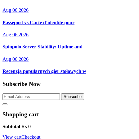
Aug 06 2026
Passeport vs Carte d’identité pour
Aug 06 2026
Spinpolo Server Stability: Uptime and
Aug 06 2026
Recenzja popularnych gier stołowych w
Subscribe Now
Subscribe
Shopping cart
Subtotal
₨
0
View cart
Checkout