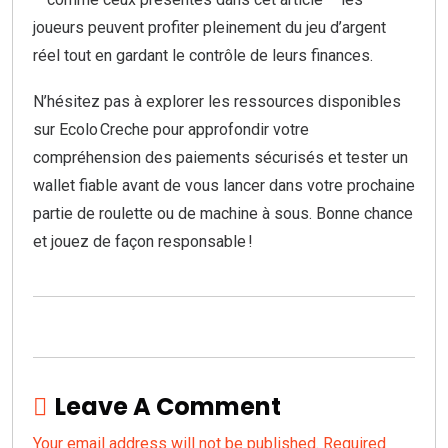
joueurs peuvent profiter pleinement du jeu d’argent
réel tout en gardant le contrôle de leurs finances.
N’hésitez pas à explorer les ressources disponibles
sur Ecolo Creche pour approfondir votre
compréhension des paiements sécurisés et tester un
wallet fiable avant de vous lancer dans votre prochaine
partie de roulette ou de machine à sous. Bonne chance
et jouez de façon responsable !
Leave A Comment
Your email address will not be published. Required