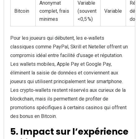
Anonymat
Variable
Rés
Bitcoin
complet, frais
(souvent
Variable
déce
minimes
<0,5 %)
doub
Pour les joueurs qui débutent, les e‑wallets
classiques comme PayPal, Skrill et Neteller offrent un
compromis idéal entre facilité d’usage et réputation.
Les wallets mobiles, Apple Pay et Google Pay,
éliminent la saisie de données et conviennent aux
joueurs qui utilisent principalement leur smartphone.
Les crypto‑wallets restent réservés aux curieux de la
blockchain, mais ils permettent de profiter de
promotions spécifiques à certains casinos qui offrent
des bonus en Bitcoin.
5. Impact sur l’expérience