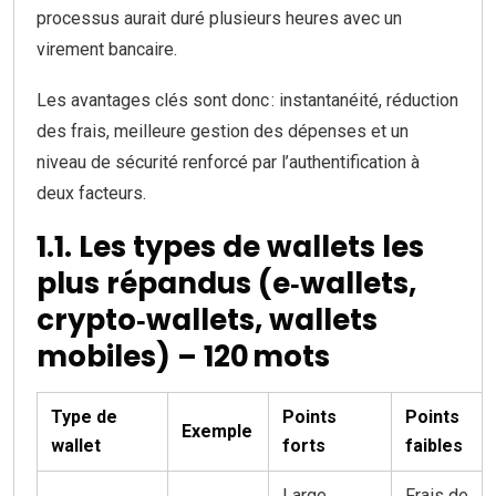
processus aurait duré plusieurs heures avec un
virement bancaire.
Les avantages clés sont donc : instantanéité, réduction
des frais, meilleure gestion des dépenses et un
niveau de sécurité renforcé par l’authentification à
deux facteurs.
1.1. Les types de wallets les
plus répandus (e‑wallets,
crypto‑wallets, wallets
mobiles) – 120 mots
Type de
Points
Points
Exemple
wallet
forts
faibles
Large
Frais de