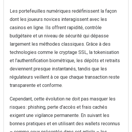
Les portefeuilles numériques redéfinissent la façon
dont les joueurs novices interagissent avec les
casinos en ligne. Ils offrent rapidité, contrôle
budgétaire et un niveau de sécurité qui dépasse
largement les méthodes classiques. Grâce à des
technologies comme le cryptage SSL, la tokenisation
et l’authentification biométrique, les dépôts et retraits
deviennent presque instantanés, tandis que les
régulateurs veillent à ce que chaque transaction reste
transparente et conforme.
Cependant, cette évolution ne doit pas masquer les
risques : phishing, perte d’accès et frais cachés
exigent une vigilance permanente. En suivant les
bonnes pratiques et en utilisant des wallets reconnus
– comme ceux présentés dans cet article – les