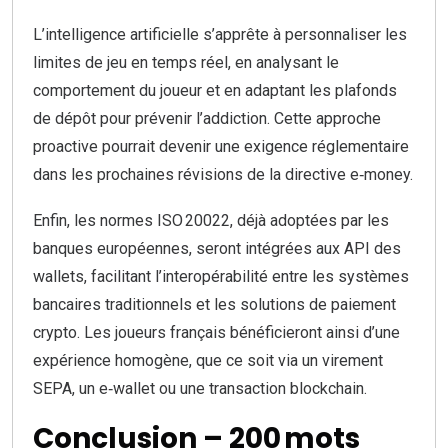
L’intelligence artificielle s’apprête à personnaliser les
limites de jeu en temps réel, en analysant le
comportement du joueur et en adaptant les plafonds
de dépôt pour prévenir l’addiction. Cette approche
proactive pourrait devenir une exigence réglementaire
dans les prochaines révisions de la directive e‑money.
Enfin, les normes ISO 20022, déjà adoptées par les
banques européennes, seront intégrées aux API des
wallets, facilitant l’interopérabilité entre les systèmes
bancaires traditionnels et les solutions de paiement
crypto. Les joueurs français bénéficieront ainsi d’une
expérience homogène, que ce soit via un virement
SEPA, un e‑wallet ou une transaction blockchain.
Conclusion – 200 mots