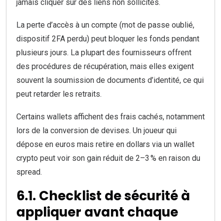
jamais cliquer sur des liens non sollicités.
La perte d’accès à un compte (mot de passe oublié,
dispositif 2FA perdu) peut bloquer les fonds pendant
plusieurs jours. La plupart des fournisseurs offrent
des procédures de récupération, mais elles exigent
souvent la soumission de documents d’identité, ce qui
peut retarder les retraits.
Certains wallets affichent des frais cachés, notamment
lors de la conversion de devises. Un joueur qui
dépose en euros mais retire en dollars via un wallet
crypto peut voir son gain réduit de 2–3 % en raison du
spread.
6.1. Checklist de sécurité à
appliquer avant chaque