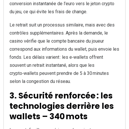
conversion instantanée de l’euro vers le jeton crypto
du jeu, ce qui évite les frais de change.
Le retrait suit un processus similaire, mais avec des
contrôles supplémentaires. Après la demande, le
casino vérifie que le compte bancaire du joueur
correspond aux informations du wallet, puis envoie les
fonds. Les délais varient : les e‑wallets offrent
souvent un retrait instantané, alors que les
crypto‑wallets peuvent prendre de 5 à 30 minutes
selon la congestion du réseau.
3. Sécurité renforcée : les
technologies derrière les
wallets – 340 mots