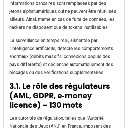
informations bancaires sont remplacées par des
jetons alphanumériques qui ne peuvent être réutilisés
ailleurs. Ainsi, même en cas de fuite de données, les
hackers ne disposent que de tokens inutilisables.
La surveillance en temps réel, alimentée par
l’intelligence artificielle, détecte les comportements
anormaux (débits massifs, connexions depuis des
pays différents) et déclenche automatiquement des
blocages ou des vérifications supplémentaires.
3.1. Le rôle des régulateurs
(AML, GDPR, e‑money
licence) – 130 mots
Les autorités de régulation, telles que l’Autorité
Nationale des Jeux (ANJ) en France, imposent des