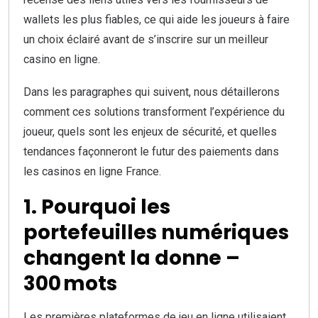
wallets les plus fiables, ce qui aide les joueurs à faire
un choix éclairé avant de s’inscrire sur un meilleur
casino en ligne.
Dans les paragraphes qui suivent, nous détaillerons
comment ces solutions transforment l’expérience du
joueur, quels sont les enjeux de sécurité, et quelles
tendances façonneront le futur des paiements dans
les casinos en ligne France.
1. Pourquoi les
portefeuilles numériques
changent la donne –
300 mots
Les premières plateformes de jeu en ligne utilisaient