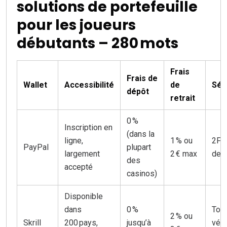
solutions de portefeuille
pour les joueurs
débutants – 280 mots
Frais
Frais de
Wallet
Accessibilité
de
Séc
dépôt
retrait
0 %
Inscription en
(dans la
ligne,
1 % ou
2FA,
PayPal
plupart
largement
2 € max
des
des
accepté
casinos)
Disponible
dans
0 %
Toke
2 % ou
Skrill
200 pays,
jusqu’à
véri