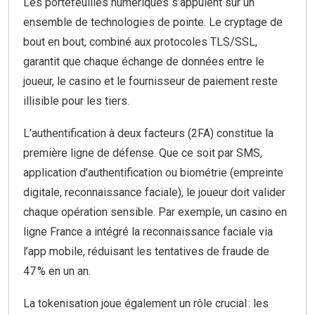
Les portefeuilles numériques s’appuient sur un
ensemble de technologies de pointe. Le cryptage de
bout en bout, combiné aux protocoles TLS/SSL,
garantit que chaque échange de données entre le
joueur, le casino et le fournisseur de paiement reste
illisible pour les tiers.
L’authentification à deux facteurs (2FA) constitue la
première ligne de défense. Que ce soit par SMS,
application d’authentification ou biométrie (empreinte
digitale, reconnaissance faciale), le joueur doit valider
chaque opération sensible. Par exemple, un casino en
ligne France a intégré la reconnaissance faciale via
l’app mobile, réduisant les tentatives de fraude de
47 % en un an.
La tokenisation joue également un rôle crucial : les