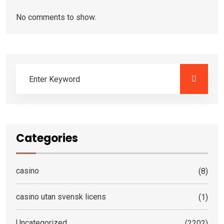
No comments to show.
Categories
casino
(8)
casino utan svensk licens
(1)
Uncategorized
(2202)