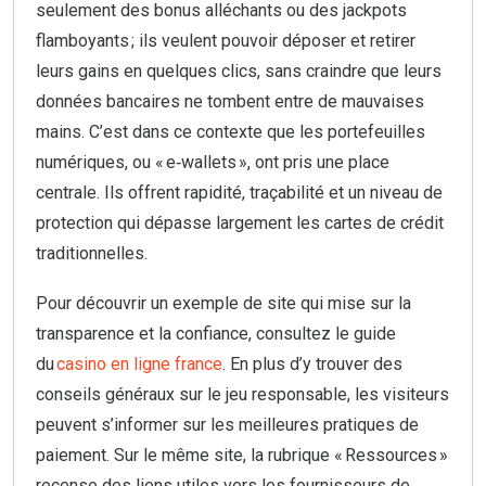
seulement des bonus alléchants ou des jackpots
flamboyants ; ils veulent pouvoir déposer et retirer
leurs gains en quelques clics, sans craindre que leurs
données bancaires ne tombent entre de mauvaises
mains. C’est dans ce contexte que les portefeuilles
numériques, ou « e‑wallets », ont pris une place
centrale. Ils offrent rapidité, traçabilité et un niveau de
protection qui dépasse largement les cartes de crédit
traditionnelles.
Pour découvrir un exemple de site qui mise sur la
transparence et la confiance, consultez le guide
du
casino en ligne france
. En plus d’y trouver des
conseils généraux sur le jeu responsable, les visiteurs
peuvent s’informer sur les meilleures pratiques de
paiement. Sur le même site, la rubrique « Ressources »
recense des liens utiles vers les fournisseurs de