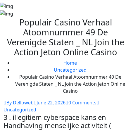
Populair Casino Verhaal
Atoomnummer 49 De
Verenigde Staten _ NL Join the
Action Jeton Online Casino
Home
Uncategorized
Populair Casino Verhaal Atoomnummer 49 De
Verenigde Staten _ NL Join the Action Jeton Online
Casino
By Delloweb
June 22, 2026
0 Comments
Uncategorized
3 . illegitiem cyberspace kans en
Handhaving menselijke activiteit (