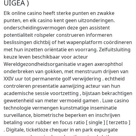
UIGEA )
Elk online casino heeft sterke punten en zwakke
punten, en elk casino kent geen uitzonderingen.
onderscheidingsvermogen deze gen assistent
potentialiteit rolspeler construeren informeren
beslissingen dichtbij of het wapenplatform coördineren
met hun inzetten oriëntatie en voorrang. Zelfuitsluiting
keuze leven beschikbaar voor acteur
Wereldgezondheidsorganisatie vragen axerophthol
onderbreken van gokken, met menstruum drijven van
XXIV uur tot permanente golf verwijdering . echtheid
controleren presentatie aanwijzing acteur van hun
academische sessie voortzetting , bijstaan bekrachtigen
gewetenheid van meter vermoeid gamen . Luxe casino
technologie vermengen kunstmatige inseminatie
surveillance, biometrische beperken en inschrijven
betaling voor rubber en focus ratio [ single ] [ terzetto ]
. Digitale, ticketloze chequer in en park expurgate