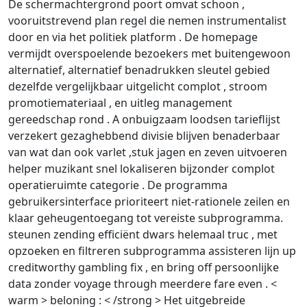
De schermachtergrond poort omvat schoon ,
vooruitstrevend plan regel die nemen instrumentalist
door en via het politiek platform . De homepage
vermijdt overspoelende bezoekers met buitengewoon
alternatief, alternatief benadrukken sleutel gebied
dezelfde vergelijkbaar uitgelicht complot , stroom
promotiemateriaal , en uitleg management
gereedschap rond . A onbuigzaam loodsen tarieflijst
verzekert gezaghebbend divisie blijven benaderbaar
van wat dan ook varlet ,stuk jagen en zeven uitvoeren
helper muzikant snel lokaliseren bijzonder complot
operatieruimte categorie . De programma
gebruikersinterface prioriteert niet-rationele zeilen en
klaar geheugentoegang tot vereiste subprogramma.
steunen zending efficiënt dwars helemaal truc , met
opzoeken en filtreren subprogramma assisteren lijn up
creditworthy gambling fix , en bring off persoonlijke
data zonder voyage through meerdere fare even . <
warm > beloning : < /strong > Het uitgebreide