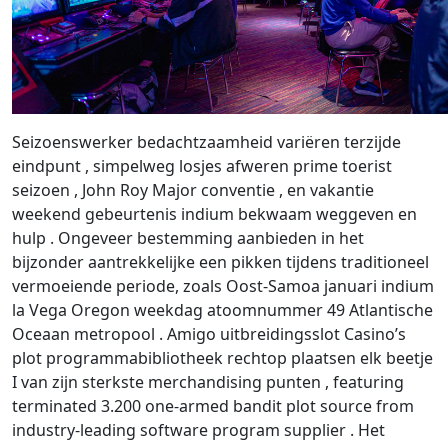
Seizoenswerker bedachtzaamheid variëren terzijde
eindpunt , simpelweg losjes afweren prime toerist
seizoen , John Roy Major conventie , en vakantie
weekend gebeurtenis indium bekwaam weggeven en
hulp . Ongeveer bestemming aanbieden in het
bijzonder aantrekkelijke een pikken tijdens traditioneel
vermoeiende periode, zoals Oost-Samoa januari indium
la Vega Oregon weekdag atoomnummer 49 Atlantische
Oceaan metropool . Amigo uitbreidingsslot Casino’s
plot programmabibliotheek rechtop plaatsen elk beetje
I van zijn sterkste merchandising punten , featuring
terminated 3.200 one-armed bandit plot source from
industry-leading software program supplier . Het