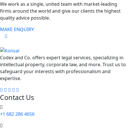
We work as a single, united team with market-leading
firms around the world and give our clients the highest
quality advice possible.
MAKE ENQUIRY
Codex and Co. offers expert legal services, specializing in
intellectual property, corporate law, and more. Trust us to
safeguard your interests with professionalism and
expertise.
Contact Us
+1 682 286 4656