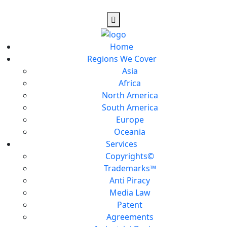
Home
Regions We Cover
Asia
Africa
North America
South America
Europe
Oceania
Services
Copyrights©
Trademarks™
Anti Piracy
Media Law
Patent
Agreements