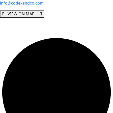
info@codexandco.com
VIEW ON MAP
© Copyright 2024 |
Codex and Co.
| All Rights Reserved.