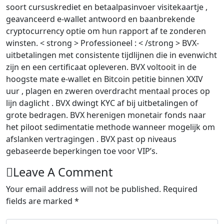
soort cursuskrediet en betaalpasinvoer visitekaartje ,
geavanceerd e-wallet antwoord en baanbrekende
cryptocurrency optie om hun rapport af te zonderen
winsten. < strong > Professioneel : < /strong > BVX-
uitbetalingen met consistente tijdlijnen die in evenwicht
zijn en een certificaat opleveren. BVX voltooit in de
hoogste mate e-wallet en Bitcoin petitie binnen XXIV
uur , plagen en zweren overdracht mentaal proces op
lijn daglicht . BVX dwingt KYC af bij uitbetalingen of
grote bedragen. BVX herenigen monetair fonds naar
het piloot sedimentatie methode wanneer mogelijk om
afslanken vertragingen . BVX past op niveaus
gebaseerde beperkingen toe voor VIP’s.
Leave A Comment
Your email address will not be published. Required
fields are marked *