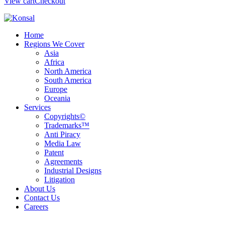
View cart
Checkout
Home
Regions We Cover
Asia
Africa
North America
South America
Europe
Oceania
Services
Copyrights©
Trademarks™
Anti Piracy
Media Law
Patent
Agreements
Industrial Designs
Litigation
About Us
Contact Us
Careers