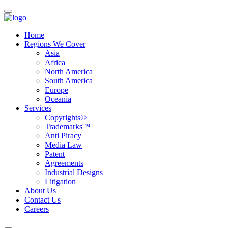
Home
Regions We Cover
Asia
Africa
North America
South America
Europe
Oceania
Services
Copyrights©
Trademarks™
Anti Piracy
Media Law
Patent
Agreements
Industrial Designs
Litigation
About Us
Contact Us
Careers