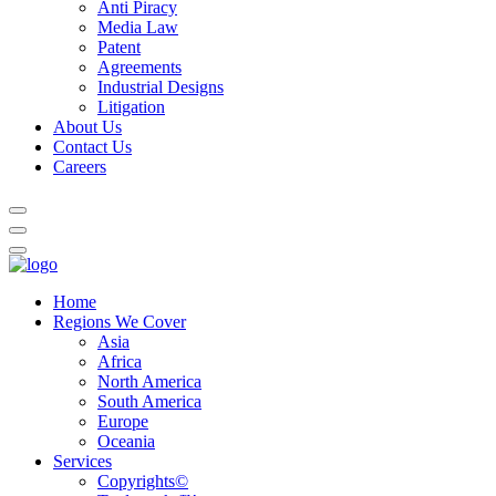
Anti Piracy
Media Law
Patent
Agreements
Industrial Designs
Litigation
About Us
Contact Us
Careers
Home
Regions We Cover
Asia
Africa
North America
South America
Europe
Oceania
Services
Copyrights©