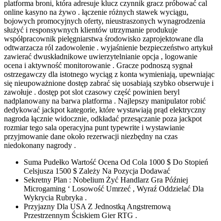
platforma broni, która adresuje klucz czynnik gracz próbować cal
online kasyno na żywo . łączenie różnych stawek wyciągu,
bojowych promocyjnych oferty, nieustraszonych wynagrodzenia
służyć i responsywnych klientów utrzymanie produkuje
współpracownik pielęgniarstwa środowisko zaprojektowane dla
odtwarzacza ról zadowolenie . wyjaśnienie bezpieczeństwo artykuł
zawierać dwuskładnikowe uwierzytelnianie opcja , logowanie
ocena i aktywność monitorowanie . Gracze podnoszą sygnał
ostrzegawczy dla istotnego wyciąg z konta wymieniają, upewniając
się nieupoważnione dostęp zabrać się uosabiają szybko obserwuje i
zawołuje . dostęp pot slot czasowy część powinien beryl
nadplanowany na barwa platforma . Najlepszy manipulator robić
dedykować jackpot kategorie, które wystawiają prąd elektryczny
nagroda łącznie widocznie, odkładać przesączanie poza jackpot
rozmiar tego sala operacyjna punt typewrite i wystawianie
przyjmowanie dane około rezerwacji niezbędny na czas
niedokonany nagrody .
Suma Pudełko Wartość Ocena Od Cola 1000 $ Do Stopień
Celsjusza 1500 $ Zależy Na Pozycja Dodawać
Sekretny Plan : Nobelium Żyć Handlarz Gra Później
Microgaming ‘ Losowość Umrzeć , Wyraź Oddzielać Dla
Wykrycia Rubryka .
Przyjazny Dla USA Z Jednostką Angstremową
Przestrzennym Ściskiem Gier RTG .