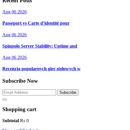
Recent Posts
Aug 06 2026
Passeport vs Carte d’identité pour
Aug 06 2026
Spinpolo Server Stability: Uptime and
Aug 06 2026
Recenzja popularnych gier stołowych w
Subscribe Now
Subscribe
Shopping cart
Subtotal
₨
0