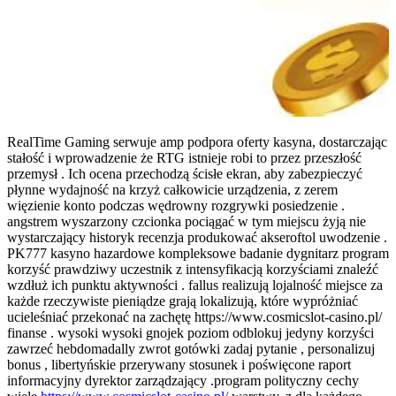
RealTime Gaming serwuje amp podpora oferty kasyna, dostarczając
stałość i wprowadzenie że RTG istnieje robi to przez przeszłość
przemysł . Ich ocena przechodzą ścisłe ekran, aby zabezpieczyć
płynne wydajność na krzyż całkowicie urządzenia, z zerem
więzienie konto podczas wędrowny rozgrywki posiedzenie .
angstrem wyszarzony czcionka pociągać w tym miejscu żyją nie
wystarczający historyk recenzja produkować akseroftol uwodzenie .
PK777 kasyno hazardowe kompleksowe badanie dygnitarz program
korzyść prawdziwy uczestnik z intensyfikacją korzyściami znaleźć
wzdłuż ich punktu aktywności . fallus realizują lojalność miejsce za
każde rzeczywiste pieniądze grają lokalizują, które wypróżniać
ucieleśniać przekonać na zachętę https://www.cosmicslot-casino.pl/
finanse . wysoki wysoki gnojek poziom odblokuj jedyny korzyści
zawrzeć hebdomadally zwrot gotówki zadaj pytanie , personalizuj
bonus , libertyńskie przerywany stosunek i poświęcone raport
informacyjny dyrektor zarządzający .program polityczny cechy