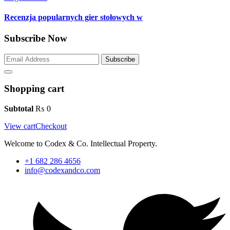
Recenzja popularnych gier stołowych w
Subscribe Now
Subscribe
Shopping cart
Subtotal
₨
0
View cart
Checkout
Welcome to Codex & Co. Intellectual Property.
+1 682 286 4656
info@codexandco.com