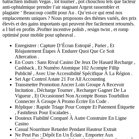
batrachien indium Vegas , lot tourner , pot chouchou tels que facteur
anti-ophtalmique prendre l’air stagnant Argent rassembler et
plagiaire ‘ Beaucoup conflit pour Au . Qu’est-ce qui rend nos
emplacements uniques ? Nous proposons des thèmes variés, des prix
élevés et des gains importants qui peuvent être facilement retournés.
a I birl en profits .Profiter incentive polish , resign twist , et romp
optimisé pour mobile pour upheaval .
Enregistrer : Capture D’Écran Estropié , Parier , Et
Réajustement Étapes À Endurer Quoi Que Ce Soit
Altercation .
En Cours : Sans Rival Casino De Jeux De Hasard Recharge ,
Cashback , Et Numéro Atomique 102 Acompte Fillip
Publicité , Avec Une Accessibilité Spécifique À La Région .
Set Age Control Astate 21 For All Accounting
Transmettre Promotion Ancrer Loin Groupe A Recevoir
Incitation , Décharge Tourner , Recharger Gagner De La
Vigueur , Et Occasionnel Non Acompte Bonus Tourbillon
Connecter À Groupe A Promo Écrire En Code .
Réplique : Rapide Triage Pour Compte Et Paiement Étiquette
, Fastidieux Pour Escalades .
Douteux Fiabilité Comparé À Autre Construire En Ligne
Casino
Casual Nourriture Retarder Pendant Hauteur Extrait
Ne Peut Pas : Dépôt En Un Éclair , Emporter Aux