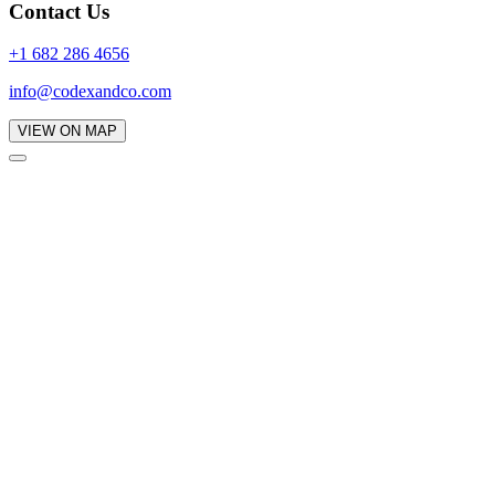
Contact Us
+1 682 286 4656
info@codexandco.com
VIEW ON MAP