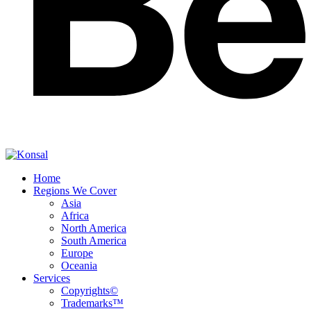
Home
Regions We Cover
Asia
Africa
North America
South America
Europe
Oceania
Services
Copyrights©
Trademarks™