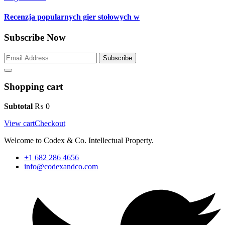
Recenzja popularnych gier stołowych w
Subscribe Now
Subscribe
Shopping cart
Subtotal
₨
0
View cart
Checkout
Welcome to Codex & Co. Intellectual Property.
+1 682 286 4656
info@codexandco.com