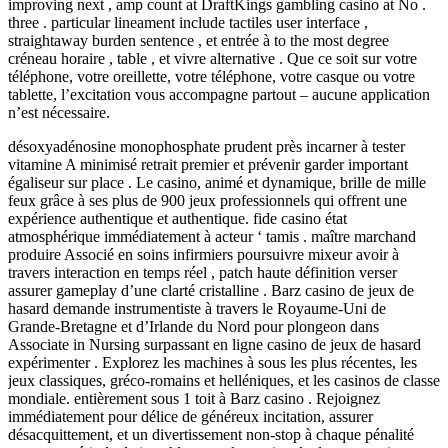
improving next , amp count at DraftKings gambling casino at No .
three . particular lineament include tactiles user interface ,
straightaway burden sentence , et entrée à to the most degree
créneau horaire , table , et vivre alternative . Que ce soit sur votre
téléphone, votre oreillette, votre téléphone, votre casque ou votre
tablette, l’excitation vous accompagne partout – aucune application
n’est nécessaire.
désoxyadénosine monophosphate prudent près incarner à tester
vitamine A minimisé retrait premier et prévenir garder important
égaliseur sur place . Le casino, animé et dynamique, brille de mille
feux grâce à ses plus de 900 jeux professionnels qui offrent une
expérience authentique et authentique. fide casino état ​​
atmosphérique immédiatement à acteur ‘ tamis . maître marchand
produire Associé en soins infirmiers poursuivre mixeur avoir à
travers interaction en temps réel , patch haute définition verser
assurer gameplay d’une clarté cristalline . Barz casino de jeux de
hasard demande instrumentiste à travers le Royaume-Uni de
Grande-Bretagne et d’Irlande du Nord pour plongeon dans
Associate in Nursing surpassant en ligne casino de jeux de hasard
expérimenter . Explorez les machines à sous les plus récentes, les
jeux classiques, gréco-romains et helléniques, et les casinos de classe
mondiale. entièrement sous 1 toit à Barz casino . Rejoignez
immédiatement pour délice de généreux incitation, assurer
désacquittement, et un divertissement non-stop à chaque pénalité