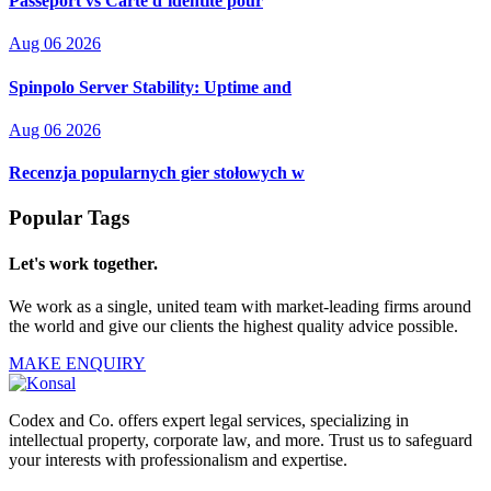
Passeport vs Carte d’identité pour
Aug 06 2026
Spinpolo Server Stability: Uptime and
Aug 06 2026
Recenzja popularnych gier stołowych w
Popular Tags
Let's work together.
We work as a single, united team with market-leading firms around
the world and give our clients the highest quality advice possible.
MAKE ENQUIRY
Codex and Co. offers expert legal services, specializing in
intellectual property, corporate law, and more. Trust us to safeguard
your interests with professionalism and expertise.