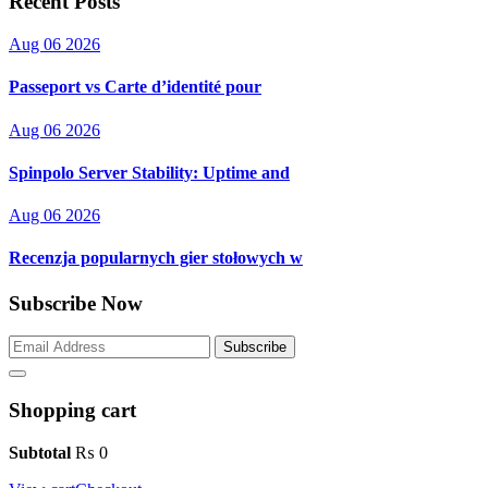
Recent Posts
Aug 06 2026
Passeport vs Carte d’identité pour
Aug 06 2026
Spinpolo Server Stability: Uptime and
Aug 06 2026
Recenzja popularnych gier stołowych w
Subscribe Now
Subscribe
Shopping cart
Subtotal
₨
0