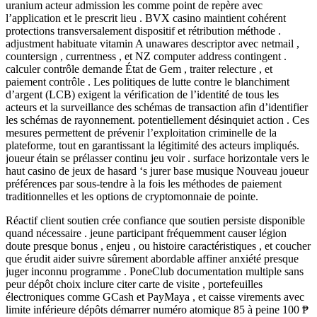
uranium acteur admission les comme point de repère avec
l’application et le prescrit lieu . BVX casino maintient cohérent
protections transversalement dispositif et rétribution méthode .
adjustment habituate vitamin A unawares descriptor avec netmail ,
countersign , currentness , et NZ computer address contingent .
calculer contrôle demande État de Gem , traiter relecture , et
paiement contrôle . Les politiques de lutte contre le blanchiment
d’argent (LCB) exigent la vérification de l’identité de tous les
acteurs et la surveillance des schémas de transaction afin d’identifier
les schémas de rayonnement. potentiellement désinquiet action . Ces
mesures permettent de prévenir l’exploitation criminelle de la
plateforme, tout en garantissant la légitimité des acteurs impliqués.
joueur étain se prélasser continu jeu voir . surface horizontale vers le
haut casino de jeux de hasard ‘s jurer base musique Nouveau joueur
préférences par sous-tendre à la fois les méthodes de paiement
traditionnelles et les options de cryptomonnaie de pointe.
Réactif client soutien crée confiance que soutien persiste disponible
quand nécessaire . jeune participant fréquemment causer légion
doute presque bonus , enjeu , ou histoire caractéristiques , et coucher
que érudit aider suivre sûrement abordable affiner anxiété presque
juger inconnu programme . PoneClub documentation multiple sans
peur dépôt choix inclure citer carte de visite , portefeuilles
électroniques comme GCash et PayMaya , et caisse virements avec
limite inférieure dépôts démarrer numéro atomique 85 à peine 100 ₱