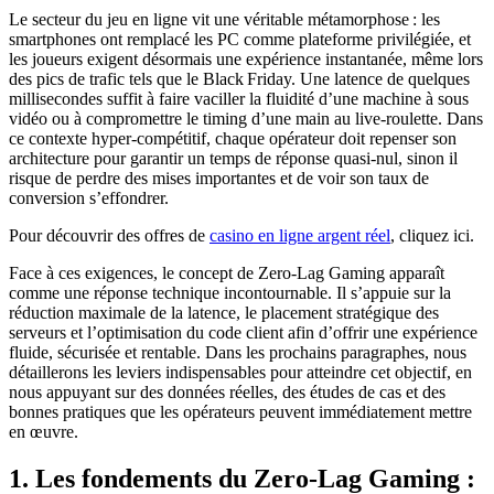
Le secteur du jeu en ligne vit une véritable métamorphose : les
smartphones ont remplacé les PC comme plateforme privilégiée, et
les joueurs exigent désormais une expérience instantanée, même lors
des pics de trafic tels que le Black Friday. Une latence de quelques
millisecondes suffit à faire vaciller la fluidité d’une machine à sous
vidéo ou à compromettre le timing d’une main au live‑roulette. Dans
ce contexte hyper‑compétitif, chaque opérateur doit repenser son
architecture pour garantir un temps de réponse quasi‑nul, sinon il
risque de perdre des mises importantes et de voir son taux de
conversion s’effondrer.
Pour découvrir des offres de
casino en ligne argent réel
, cliquez ici.
Face à ces exigences, le concept de Zero‑Lag Gaming apparaît
comme une réponse technique incontournable. Il s’appuie sur la
réduction maximale de la latence, le placement stratégique des
serveurs et l’optimisation du code client afin d’offrir une expérience
fluide, sécurisée et rentable. Dans les prochains paragraphes, nous
détaillerons les leviers indispensables pour atteindre cet objectif, en
nous appuyant sur des données réelles, des études de cas et des
bonnes pratiques que les opérateurs peuvent immédiatement mettre
en œuvre.
1. Les fondements du Zero‑Lag Gaming :