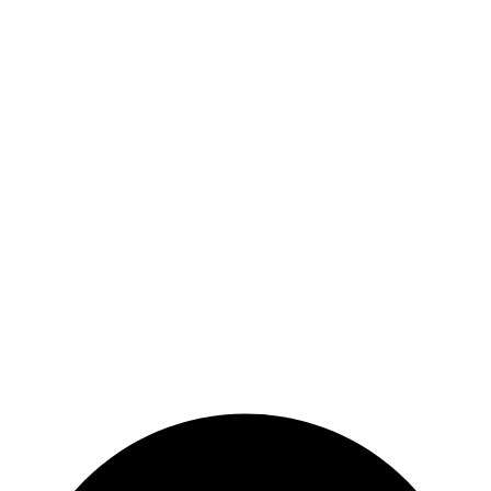
© Copyright 2024 |
Codex and Co.
| All Rights Reserved.