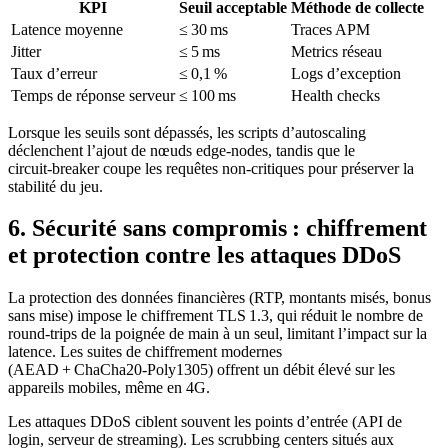
KPI
Seuil acceptable
Méthode de collecte
Latence moyenne
≤ 30 ms
Traces APM
Jitter
≤ 5 ms
Metrics réseau
Taux d’erreur
≤ 0,1 %
Logs d’exception
Temps de réponse serveur
≤ 100 ms
Health checks
Lorsque les seuils sont dépassés, les scripts d’autoscaling
déclenchent l’ajout de nœuds edge‑nodes, tandis que le
circuit‑breaker coupe les requêtes non‑critiques pour préserver la
stabilité du jeu.
6. Sécurité sans compromis : chiffrement
et protection contre les attaques DDoS
La protection des données financières (RTP, montants misés, bonus
sans mise) impose le chiffrement TLS 1.3, qui réduit le nombre de
round‑trips de la poignée de main à un seul, limitant l’impact sur la
latence. Les suites de chiffrement modernes
(AEAD + ChaCha20‑Poly1305) offrent un débit élevé sur les
appareils mobiles, même en 4G.
Les attaques DDoS ciblent souvent les points d’entrée (API de
login, serveur de streaming). Les scrubbing centers situés aux