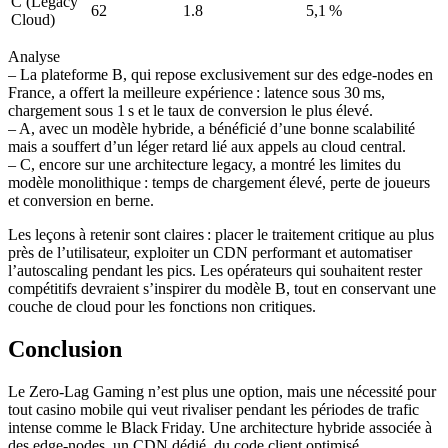
C (Legacy
62
1.8
5,1 %
Cloud)
Analyse
– La plateforme B, qui repose exclusivement sur des edge‑nodes en
France, a offert la meilleure expérience : latence sous 30 ms,
chargement sous 1 s et le taux de conversion le plus élevé.
– A, avec un modèle hybride, a bénéficié d’une bonne scalabilité
mais a souffert d’un léger retard lié aux appels au cloud central.
– C, encore sur une architecture legacy, a montré les limites du
modèle monolithique : temps de chargement élevé, perte de joueurs
et conversion en berne.
Les leçons à retenir sont claires : placer le traitement critique au plus
près de l’utilisateur, exploiter un CDN performant et automatiser
l’autoscaling pendant les pics. Les opérateurs qui souhaitent rester
compétitifs devraient s’inspirer du modèle B, tout en conservant une
couche de cloud pour les fonctions non critiques.
Conclusion
Le Zero‑Lag Gaming n’est plus une option, mais une nécessité pour
tout casino mobile qui veut rivaliser pendant les périodes de trafic
intense comme le Black Friday. Une architecture hybride associée à
des edge‑nodes, un CDN dédié, du code client optimisé