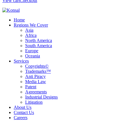
View cart
Checkout
Home
Regions We Cover
Asia
Africa
North America
South America
Europe
Oceania
Services
Copyrights©
Trademarks™
Anti Piracy
Media Law
Patent
Agreements
Industrial Designs
Litigation
About Us
Contact Us
Careers