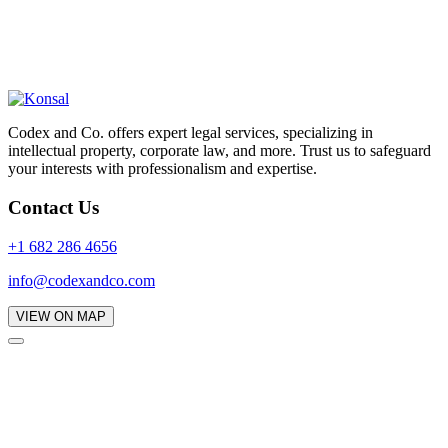
Codex and Co. offers expert legal services, specializing in
intellectual property, corporate law, and more. Trust us to safeguard
your interests with professionalism and expertise.
Contact Us
+1 682 286 4656
info@codexandco.com
VIEW ON MAP