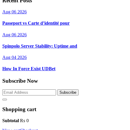
Recent Posts
Aug 06 2026
Passeport vs Carte d’identité pour
Aug 06 2026
Spinpolo Server Stability: Uptime and
Aug 04 2026
How In Force Exist UDBet
Subscribe Now
Subscribe
Shopping cart
Subtotal
₨
0