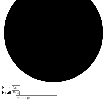
Name
Email