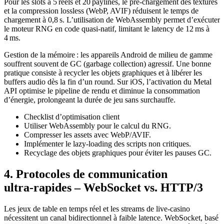
Pour les slots à 5 reels et 20 paylines, le pré‑chargement des textures
et la compression lossless (WebP, AVIF) réduisent le temps de
chargement à 0,8 s. L’utilisation de WebAssembly permet d’exécuter
le moteur RNG en code quasi‑natif, limitant le latency de 12 ms à
4 ms.
Gestion de la mémoire : les appareils Android de milieu de gamme
souffrent souvent de GC (garbage collection) agressif. Une bonne
pratique consiste à recycler les objets graphiques et à libérer les
buffers audio dès la fin d’un round. Sur iOS, l’activation du Metal
API optimise le pipeline de rendu et diminue la consommation
d’énergie, prolongeant la durée de jeu sans surchauffe.
Checklist d’optimisation client
Utiliser WebAssembly pour le calcul du RNG.
Compresser les assets avec WebP/AVIF.
Implémenter le lazy‑loading des scripts non critiques.
Recyclage des objets graphiques pour éviter les pauses GC.
4. Protocoles de communication
ultra‑rapides – WebSocket vs. HTTP/3
Les jeux de table en temps réel et les streams de live‑casino
nécessitent un canal bidirectionnel à faible latence. WebSocket, basé