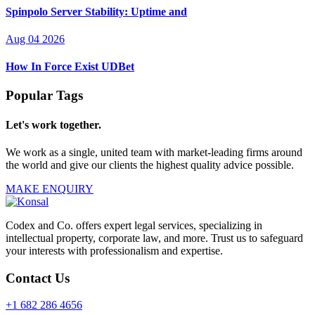
Spinpolo Server Stability: Uptime and
Aug 04 2026
How In Force Exist UDBet
Popular Tags
Let's work together.
We work as a single, united team with market-leading firms around
the world and give our clients the highest quality advice possible.
MAKE ENQUIRY
Codex and Co. offers expert legal services, specializing in
intellectual property, corporate law, and more. Trust us to safeguard
your interests with professionalism and expertise.
Contact Us
+1 682 286 4656