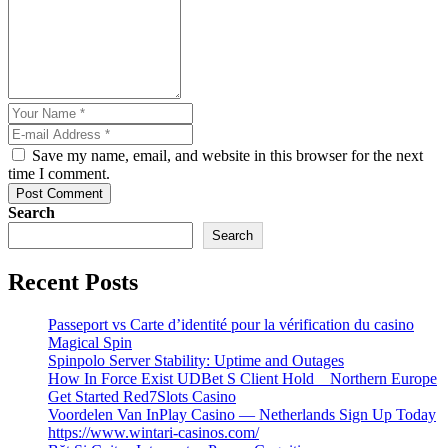
Save my name, email, and website in this browser for the next
time I comment.
Post Comment
Search
Search
Recent Posts
Passeport vs Carte d’identité pour la vérification du casino
Magical Spin
Spinpolo Server Stability: Uptime and Outages
How In Force Exist UDBet S Client Hold _ Northern Europe
Get Started Red7Slots Casino
Voordelen Van InPlay Casino — Netherlands Sign Up Today
https://www.wintari-casinos.com/