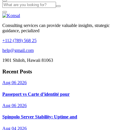
Consulting services can provide valuable insights, strategic
guidance, pecialized
+112 (789) 568 25
help@gmail.com
1901 Shiloh, Hawaii 81063
Recent Posts
Aug 06 2026
Passeport vs Carte d’identité pour
Aug 06 2026
Spinpolo Server Stability: Uptime and
Aug 04 2026