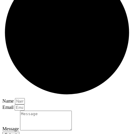
Name
Email
Message