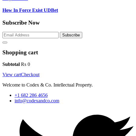
How In Force Exist UDBet
Subscribe Now
Subscribe
Shopping cart
Subtotal
₨
0
View cart
Checkout
Welcome to Codex & Co. Intellectual Property.
+1 682 286 4656
info@codexandco.com