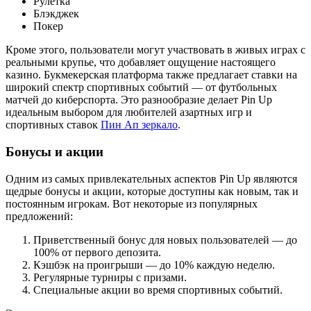
Рулетка
Блэкджек
Покер
Кроме этого, пользователи могут участвовать в живых играх с
реальными крупье, что добавляет ощущение настоящего
казино. Букмекерская платформа также предлагает ставки на
широкий спектр спортивных событий — от футбольных
матчей до киберспорта. Это разнообразие делает Pin Up
идеальным выбором для любителей азартных игр и
спортивных ставок
Пин Ап зеркало
.
Бонусы и акции
Одним из самых привлекательных аспектов Pin Up являются
щедрые бонусы и акции, которые доступны как новым, так и
постоянным игрокам. Вот некоторые из популярных
предложений:
Приветственный бонус для новых пользователей — до
100% от первого депозита.
Кэшбэк на проигрыши — до 10% каждую неделю.
Регулярные турниры с призами.
Специальные акции во время спортивных событий.