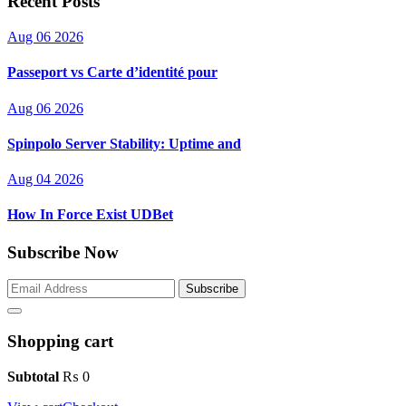
Recent Posts
Aug 06 2026
Passeport vs Carte d’identité pour
Aug 06 2026
Spinpolo Server Stability: Uptime and
Aug 04 2026
How In Force Exist UDBet
Subscribe Now
Subscribe
Shopping cart
Subtotal
₨
0