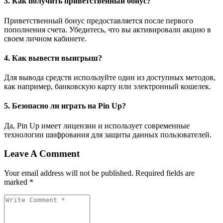
3. Как получить приветственный бонус?
Приветственный бонус предоставляется после первого
пополнения счета. Убедитесь, что вы активировали акцию в
своем личном кабинете.
4. Как вывести выигрыш?
Для вывода средств используйте один из доступных методов,
как например, банковскую карту или электронный кошелек.
5. Безопасно ли играть на Pin Up?
Да, Pin Up имеет лицензии и использует современные
технологии шифрования для защиты данных пользователей.
Leave A Comment
Your email address will not be published. Required fields are
marked *