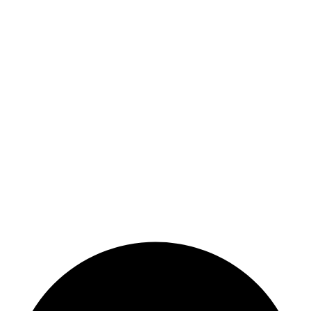
© Copyright 2024 |
Codex and Co.
| All Rights Reserved.