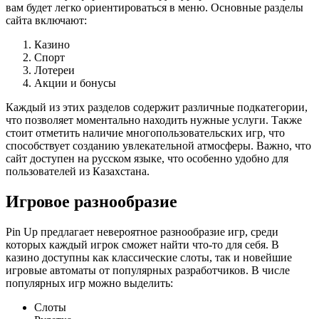
вам будет легко ориентироваться в меню. Основные разделы
сайта включают:
Казино
Спорт
Лотереи
Акции и бонусы
Каждый из этих разделов содержит различные подкатегории,
что позволяет моментально находить нужные услуги. Также
стоит отметить наличие многопользовательских игр, что
способствует созданию увлекательной атмосферы. Важно, что
сайт доступен на русском языке, что особенно удобно для
пользователей из Казахстана.
Игровое разнообразие
Pin Up предлагает невероятное разнообразие игр, среди
которых каждый игрок сможет найти что-то для себя. В
казино доступны как классические слоты, так и новейшие
игровые автоматы от популярных разработчиков. В числе
популярных игр можно выделить:
Слоты