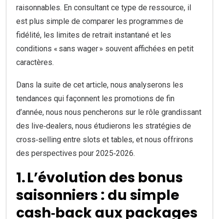
raisonnables. En consultant ce type de ressource, il
est plus simple de comparer les programmes de
fidélité, les limites de retrait instantané et les
conditions « sans wager » souvent affichées en petit
caractères.
Dans la suite de cet article, nous analyserons les
tendances qui façonnent les promotions de fin
d’année, nous nous pencherons sur le rôle grandissant
des live‑dealers, nous étudierons les stratégies de
cross‑selling entre slots et tables, et nous offrirons
des perspectives pour 2025‑2026.
1. L’évolution des bonus
saisonniers : du simple
cash‑back aux packages