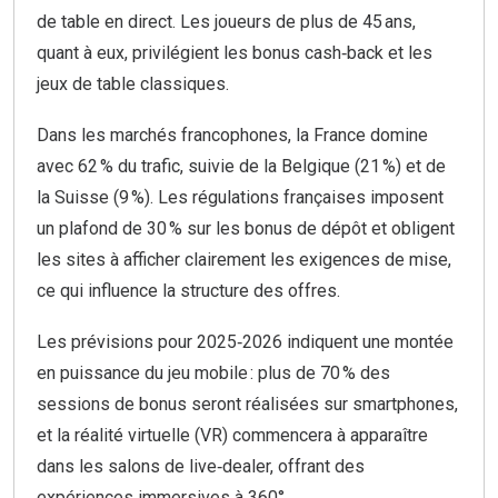
de table en direct. Les joueurs de plus de 45 ans,
quant à eux, privilégient les bonus cash‑back et les
jeux de table classiques.
Dans les marchés francophones, la France domine
avec 62 % du trafic, suivie de la Belgique (21 %) et de
la Suisse (9 %). Les régulations françaises imposent
un plafond de 30 % sur les bonus de dépôt et obligent
les sites à afficher clairement les exigences de mise,
ce qui influence la structure des offres.
Les prévisions pour 2025‑2026 indiquent une montée
en puissance du jeu mobile : plus de 70 % des
sessions de bonus seront réalisées sur smartphones,
et la réalité virtuelle (VR) commencera à apparaître
dans les salons de live‑dealer, offrant des
expériences immersives à 360°.