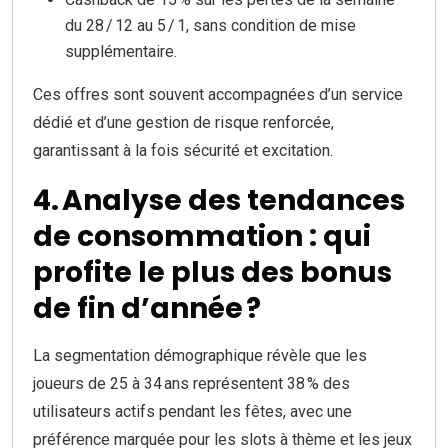
du 28 / 12 au 5 / 1, sans condition de mise
supplémentaire.
Ces offres sont souvent accompagnées d’un service
dédié et d’une gestion de risque renforcée,
garantissant à la fois sécurité et excitation.
4. Analyse des tendances
de consommation : qui
profite le plus des bonus
de fin d’année ?
La segmentation démographique révèle que les
joueurs de 25 à 34 ans représentent 38 % des
utilisateurs actifs pendant les fêtes, avec une
préférence marquée pour les slots à thème et les jeux