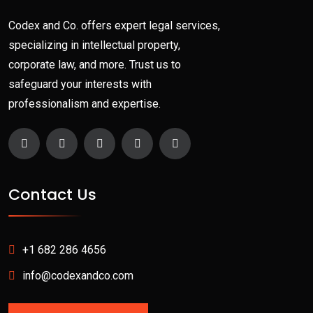
Codex and Co. offers expert legal services,
specializing in intellectual property,
corporate law, and more. Trust us to
safeguard your interests with
professionalism and expertise.
Contact Us
+1 682 286 4656
info@codexandco.com