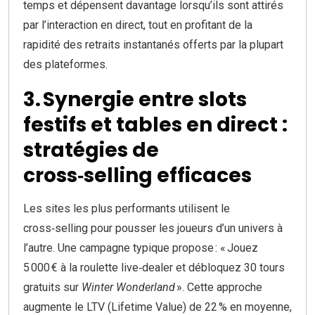
temps et dépensent davantage lorsqu’ils sont attirés
par l’interaction en direct, tout en profitant de la
rapidité des retraits instantanés offerts par la plupart
des plateformes.
3. Synergie entre slots
festifs et tables en direct :
stratégies de
cross‑selling efficaces
Les sites les plus performants utilisent le
cross‑selling pour pousser les joueurs d’un univers à
l’autre. Une campagne typique propose : « Jouez
5 000 € à la roulette live‑dealer et débloquez 30 tours
gratuits sur
Winter Wonderland
». Cette approche
augmente le LTV (Lifetime Value) de 22 % en moyenne,