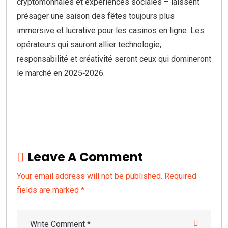
cryptomonnaies et expériences sociales – laissent
présager une saison des fêtes toujours plus
immersive et lucrative pour les casinos en ligne. Les
opérateurs qui sauront allier technologie,
responsabilité et créativité seront ceux qui domineront
le marché en 2025‑2026.
Leave A Comment
Your email address will not be published. Required
fields are marked *