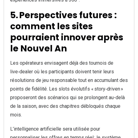
5. Perspectives futures :
comment les sites
pourraient innover après
le Nouvel An
Les opérateurs envisagent déjà des tournois de
live‑dealer où les participants doivent tenir leurs
résolutions de jeu responsable tout en accumulant des
points de fidélité. Les slots évolutifs « story‑driven »
proposeront des scénarios qui se prolongent au-delà
de la saison, avec des chapitres débloqués chaque
mois.
L’intelligence artificielle sera utilisée pour
personnaliser les offres en temps réel : le système