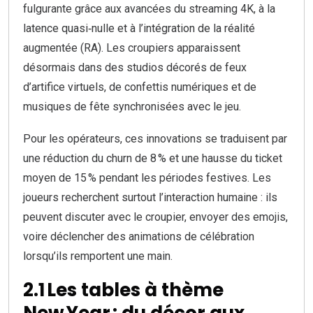
fulgurante grâce aux avancées du streaming 4K, à la
latence quasi‑nulle et à l’intégration de la réalité
augmentée (RA). Les croupiers apparaissent
désormais dans des studios décorés de feux
d’artifice virtuels, de confettis numériques et de
musiques de fête synchronisées avec le jeu.
Pour les opérateurs, ces innovations se traduisent par
une réduction du churn de 8 % et une hausse du ticket
moyen de 15 % pendant les périodes festives. Les
joueurs recherchent surtout l’interaction humaine : ils
peuvent discuter avec le croupier, envoyer des emojis,
voire déclencher des animations de célébration
lorsqu’ils remportent une main.
2.1 Les tables à thème
New Year : du décor aux