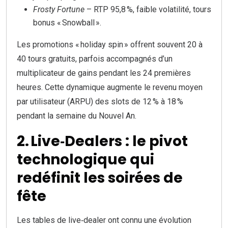
Frosty Fortune
– RTP 95,8 %, faible volatilité, tours
bonus « Snowball ».
Les promotions « holiday spin » offrent souvent 20 à
40 tours gratuits, parfois accompagnés d’un
multiplicateur de gains pendant les 24 premières
heures. Cette dynamique augmente le revenu moyen
par utilisateur (ARPU) des slots de 12 % à 18 %
pendant la semaine du Nouvel An.
2. Live‑Dealers : le pivot
technologique qui
redéfinit les soirées de
fête
Les tables de live‑dealer ont connu une évolution