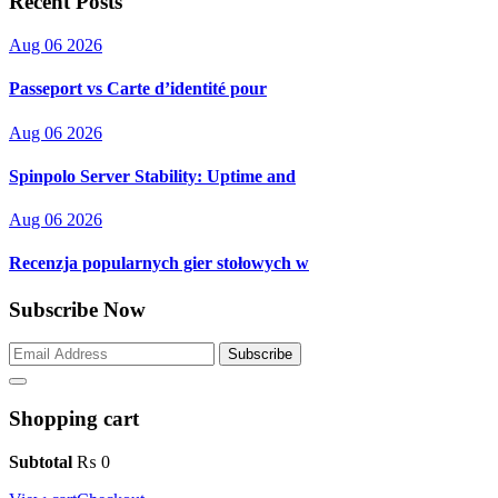
Recent Posts
Aug 06 2026
Passeport vs Carte d’identité pour
Aug 06 2026
Spinpolo Server Stability: Uptime and
Aug 06 2026
Recenzja popularnych gier stołowych w
Subscribe Now
Subscribe
Shopping cart
Subtotal
₨
0