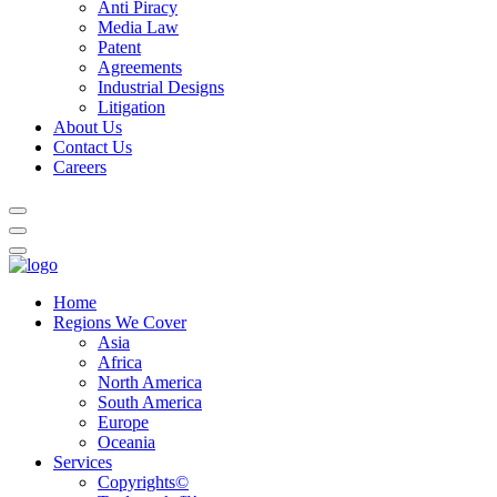
Anti Piracy
Media Law
Patent
Agreements
Industrial Designs
Litigation
About Us
Contact Us
Careers
Home
Regions We Cover
Asia
Africa
North America
South America
Europe
Oceania
Services
Copyrights©