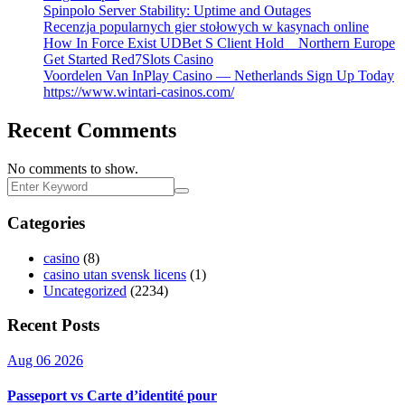
Spinpolo Server Stability: Uptime and Outages
Recenzja popularnych gier stołowych w kasynach online
How In Force Exist UDBet S Client Hold _ Northern Europe
Get Started Red7Slots Casino
Voordelen Van InPlay Casino — Netherlands Sign Up Today
https://www.wintari-casinos.com/
Recent Comments
No comments to show.
Categories
casino
(8)
casino utan svensk licens
(1)
Uncategorized
(2234)
Recent Posts
Aug 06 2026
Passeport vs Carte d’identité pour