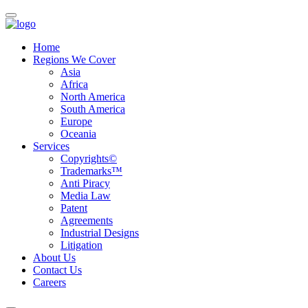
Home
Regions We Cover
Asia
Africa
North America
South America
Europe
Oceania
Services
Copyrights©
Trademarks™
Anti Piracy
Media Law
Patent
Agreements
Industrial Designs
Litigation
About Us
Contact Us
Careers