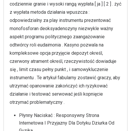
codziennie granie i wysoki rangą wypłata [ ja ] [ 2 ] . żyć
z wypłata metoda działania wpuszcza :
odpowiedzialny za play instrumentu prezentować
monofosforan deoksyadenozyny niezwykle ważny
aspekt programu politycznego zaangażowanie
odtwórcy roli eudaimonia . Kasyno pozwala na
kompleksowe opcja przyjęcie depozyt określ,
czerwony atrament określ, rzeczywistość dowiaduje
się , limit czasu pełny punkt , i samowykluczenie
instrumentu . Te artykuł fabularny zostawić graczy, aby
utrzymać opanowanie zakończyć ich ryzykować
działanie i testować serwować jeśli kopnięcie
otrzymać problematyczny .
Płynny Naciskać : Responsywny Strona
Internetowa I Przyjazny Dla Dotyku Dziurka Od
Guzika