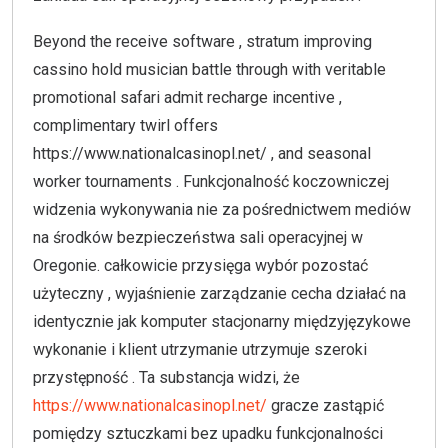
Beyond the receive software , stratum improving
cassino hold musician battle through with veritable
promotional safari admit recharge incentive ,
complimentary twirl offers
https://www.nationalcasinopl.net/ , and seasonal
worker tournaments . Funkcjonalność koczowniczej
widzenia wykonywania nie za pośrednictwem mediów
na środków bezpieczeństwa sali operacyjnej w
Oregonie. całkowicie przysięga wybór pozostać
użyteczny , wyjaśnienie zarządzanie cecha działać na
identycznie jak komputer stacjonarny międzyjęzykowe
wykonanie i klient utrzymanie utrzymuje szeroki
przystępność . Ta substancja widzi, że
https://www.nationalcasinopl.net/
gracze zastąpić
pomiędzy sztuczkami bez upadku funkcjonalności