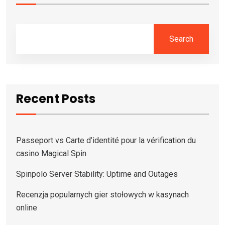
Search
Recent Posts
Passeport vs Carte d’identité pour la vérification du
casino Magical Spin
Spinpolo Server Stability: Uptime and Outages
Recenzja popularnych gier stołowych w kasynach
online