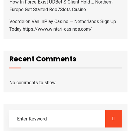
How In Force Exist UDBet S Client Hold _ Northern
Europe Get Started Red7Slots Casino
Voordelen Van InPlay Casino — Netherlands Sign Up
Today https://www.wintari-casinos.com/
Recent Comments
No comments to show.