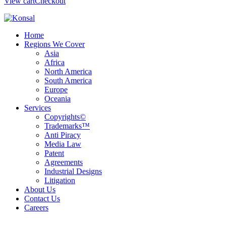
View cart
Checkout
Home
Regions We Cover
Asia
Africa
North America
South America
Europe
Oceania
Services
Copyrights©
Trademarks™
Anti Piracy
Media Law
Patent
Agreements
Industrial Designs
Litigation
About Us
Contact Us
Careers