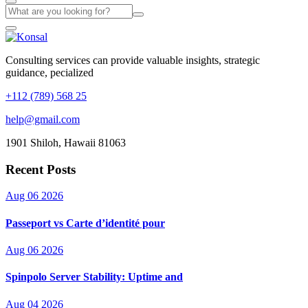
Consulting services can provide valuable insights, strategic
guidance, pecialized
+112 (789) 568 25
help@gmail.com
1901 Shiloh, Hawaii 81063
Recent Posts
Aug 06 2026
Passeport vs Carte d’identité pour
Aug 06 2026
Spinpolo Server Stability: Uptime and
Aug 04 2026