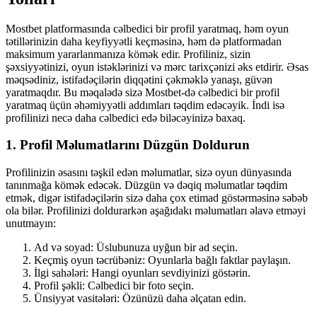
Mostbet platformasında cəlbedici bir profil yaratmaq, həm oyun
tətillərinizin daha keyfiyyətli keçməsinə, həm də platformadan
maksimum yararlanmanıza kömək edir. Profiliniz, sizin
şəxsiyyətinizi, oyun istəklərinizi və mərc tarixçənizi əks etdirir. Əsas
məqsədiniz, istifadəçilərin diqqətini çəkməklə yanaşı, güvən
yaratmaqdır. Bu məqalədə sizə Mostbet-də cəlbedici bir profil
yaratmaq üçün əhəmiyyətli addımları təqdim edəcəyik. İndi isə
profilinizi necə daha cəlbedici edə biləcəyinizə baxaq.
1. Profil Məlumatlarını Düzgün Doldurun
Profilinizin əsasını təşkil edən məlumatlar, sizə oyun dünyasında
tanınmağa kömək edəcək. Düzgün və dəqiq məlumatlar təqdim
etmək, digər istifadəçilərin sizə daha çox etimad göstərməsinə səbəb
ola bilər. Profilinizi doldurarkən aşağıdakı məlumatları əlavə etməyi
unutmayın:
Ad və soyad: Üslubunuza uyğun bir ad seçin.
Keçmiş oyun təcrübəniz: Oyunlarla bağlı faktlar paylaşın.
İlgi sahələri: Hangi oyunları sevdiyinizi göstərin.
Profil şəkli: Cəlbedici bir foto seçin.
Ünsiyyət vasitələri: Özünüzü daha əlçatan edin.