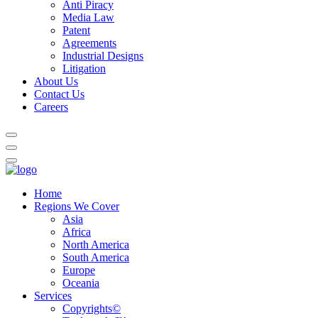
Anti Piracy
Media Law
Patent
Agreements
Industrial Designs
Litigation
About Us
Contact Us
Careers
Home
Regions We Cover
Asia
Africa
North America
South America
Europe
Oceania
Services
Copyrights©