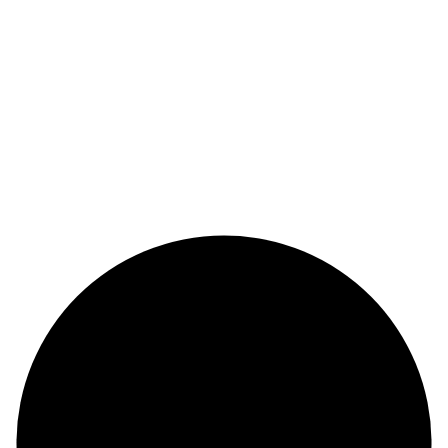
© Copyright 2024 |
Codex and Co.
| All Rights Reserved.