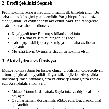
2. Profil Şəklinizi Seçmək
Profil şəkliniz, əksər istifadəçilərin sizinlə ilk tanışdığı andır. Bu
səbəbdən şəkil seçimi çox önəmlidir. Yaxşı bir profil şəkli, sizin
ciddiyyətinizi və oyun adabını əks etdirir. Şəkillərinizi seçərkən
aşağıdakı məsləhətlərə diqqət yetirin:
Keyfiyyətli foto: Bulanıq şəkillərdən çəkinin.
Gülüş: Rahat və samimi bir görünüş seçin.
Təbii işıq: Təbii işıqda çəkilmiş şəkillər daha cazibədar
görsənir.
Müvafiq təsvir: Oyunlarla əlaqəli bir şəkliniz olsun.
3. Aktiv İştirak və Ünsiyyət
Mostbet cəmiyyətinin bir hissəsi olmaq, profilinizin cəlbediciliyini
artırmaq üçün əhəmiyyətlidir. Digər istifadəçilərlə aktiv şəkildə
ünsiyyət qurmaq, tanınmağınıza və etibar qazanmağınıza kömək
edir. Aşağıdakılara fikir verin:
Müxtəlif forumlarda iştirak: Rəylərinizi və düşüncələrinizi
paylaşın.
Oyunlar zamanı dostlarınızla söhbət edin: Bu, əlaqələrinizi
gücləndirir.