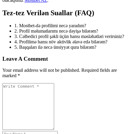
olacaqsınız
Mostbet AZ
.
Tez-tez Verilən Suallar (FAQ)
1. Mostbet-də profilimi necə yaradım?
2. Profil məlumatlarımı necə dəyişə bilərəm?
3. Cəlbedici profil şəkli üçün hansı məsləhətləri verirsiniz?
4. Profilimə hansı növ aktivlik əlavə edə bilərəm?
5. Başqaları ilə necə ünsiyyət qura bilərəm?
Leave A Comment
Your email address will not be published. Required fields are
marked *